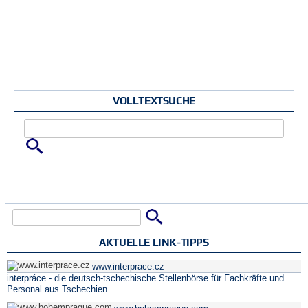
VOLLTEXTSUCHE
Zu suchende Schlüsselwörter
Suche
Suchformular
AKTUELLE LINK-TIPPS
www.interprace.cz
interpráce - die deutsch-tschechische Stellenbörse für Fachkräfte und
Personal aus Tschechien