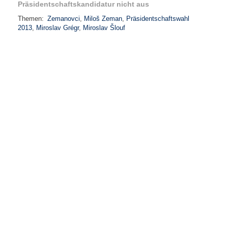
Präsidentschaftskandidatur nicht aus
Themen:
Zemanovci
,
Miloš Zeman
,
Präsidentschaftswahl
2013
,
Miroslav Grégr
,
Miroslav Šlouf