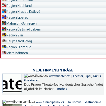
Region Hochland
Region Hradec Králové
Region Liberec
Mährisch-Schlesien
Region Ústí nad Labem
Region Zlín
Hauptstadt Prag
Region Olomouc
Mittelböhmen
NEUE FIRMENEINTRÄGE
|
www.theater.cz
Theater, Oper
,
Kultur
theater.cz
Das Prager Theaterfestival deutscher Sprache findet
alljährlich im Herbst...
mehr ›
|
www.firemniparnik.cz
Tourismus
,
Gastronomie