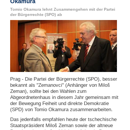
Okamura
Tomio Okamura lehnt Zusammengehen mit der Partei
N
der Bürgerrechte (SPO) ab
e
u
e
s
P
a
s
s
w
o
r
t
a
Prag - Die Partei der Bürgerrechte (SPO), besser
n
bekannt als "Zemanovci" (Anhänger von Miloš
f
Zeman), sollte bei den Wahlen zum
o
Abgeordnetenhaus in diesem Jahr gemeinsam mit
r
der Bewegung Feiheit und direkte Demokratie
d
e
(SPD) von Tomio Okamura zusammenarbeiten.
r
Das jedenfalls empfahlen heute der tschechische
n
Staatspräsident Miloš Zeman sowie der altneue