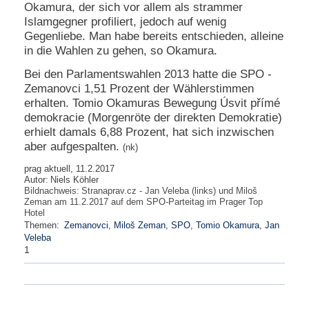
Okamura, der sich vor allem als strammer
Islamgegner profiliert, jedoch auf wenig
Gegenliebe. Man habe bereits entschieden, alleine
in die Wahlen zu gehen, so Okamura.
Bei den Parlamentswahlen 2013 hatte die SPO -
Zemanovci 1,51 Prozent der Wählerstimmen
erhalten. Tomio Okamuras Bewegung Úsvit přímé
demokracie (Morgenröte der direkten Demokratie)
erhielt damals 6,88 Prozent, hat sich inzwischen
aber aufgespalten.
(nk)
prag aktuell, 11.2.2017
Autor:
Niels Köhler
Bildnachweis:
Stranaprav.cz - Jan Veleba (links) und Miloš
Zeman am 11.2.2017 auf dem SPO-Parteitag im Prager Top
Hotel
Themen:
Zemanovci
,
Miloš Zeman
,
SPO
,
Tomio Okamura
,
Jan
Veleba
1