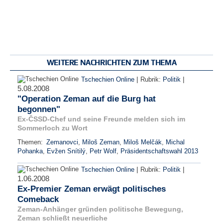
WEITERE NACHRICHTEN ZUM THEMA
|
|
Tschechien Online
Rubrik:
Politik
5.08.2008
"Operation Zeman auf die Burg hat
begonnen"
Ex-ČSSD-Chef und seine Freunde melden sich im
Sommerloch zu Wort
Themen:
Zemanovci
,
Miloš Zeman
,
Miloš Melčák
,
Michal
Pohanka
,
Evžen Snítilý
,
Petr Wolf
,
Präsidentschaftswahl 2013
|
|
Tschechien Online
Rubrik:
Politik
1.06.2008
Ex-Premier Zeman erwägt politisches
Comeback
Zeman-Anhänger gründen politische Bewegung,
Zeman schließt neuerliche