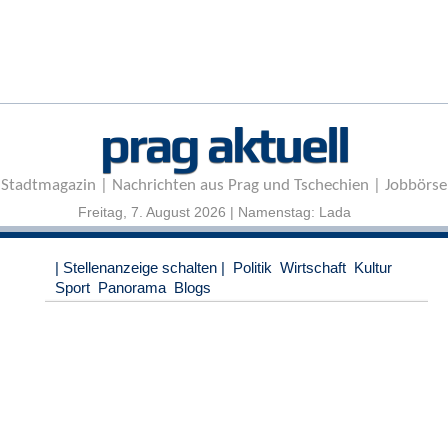
r
e
n
B
E
prag aktuell
N
U
T
Stadtmagazin | Nachrichten aus Prag und Tschechien | Jobbörse
Z
E
Freitag, 7. August 2026 | Namenstag: Lada
R
A
| Stellenanzeige schalten |
Politik
Wirtschaft
Kultur
N
Sport
Panorama
Blogs
M
E
L
D
U
N
G
B