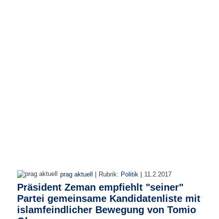
e
n
u
t
z
e
r
n
a
m
e
*
P
a
s
s
w
|
|
prag aktuell
Rubrik:
Politik
11.2.2017
o
Präsident Zeman empfiehlt "seiner"
r
t
Partei gemeinsame Kandidatenliste mit
*
islamfeindlicher Bewegung von Tomio