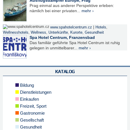
Ausflugsdampfer Európé, Prag
Prag einmal aus anderer Perspektive erleben:
nämlich bei einer privaten...
mehr ›
|
www.spahotelcentrum.cz
Hotels
,
Wellnesshotels
,
Wellness
,
Unterkünfte
,
Kurorte
,
Gesundheit
Spa Hotel Centrum, Franzensbad
Das familiär geführte Spa Hotel Centrum ist ruhig
gelegen in unmittelbarer...
mehr ›
KATALOG
Bildung
Dienstleistungen
Einkaufen
Freizeit, Sport
Gastronomie
Gesellschaft
Gesundheit