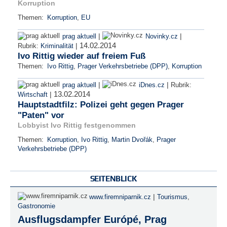
Korruption
Themen:
Korruption
,
EU
|
|
prag aktuell
Novinky.cz
14.02.2014
|
Rubrik:
Kriminalität
Ivo Rittig wieder auf freiem Fuß
Themen:
Ivo Rittig
,
Prager Verkehrsbetriebe (DPP)
,
Korruption
|
|
prag aktuell
iDnes.cz
Rubrik:
13.02.2014
|
Wirtschaft
Hauptstadtfilz: Polizei geht gegen Prager
"Paten" vor
Lobbyist Ivo Rittig festgenommen
Themen:
Korruption
,
Ivo Rittig
,
Martin Dvořák
,
Prager
Verkehrsbetriebe (DPP)
SEITENBLICK
|
www.firemniparnik.cz
Tourismus
,
Gastronomie
Ausflugsdampfer Európé, Prag