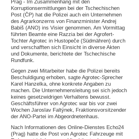
Prag - Im Zusammenhang mit den
Korruptionsermittlungen bei der Tschechischen
N
Post (ČP) hat die Polizei auch ein Unternehmen
e
des Agrarkonzerns von Finanzminister Andrej
u
e
Babiš (ANO) ins Visier genommen. Am Vormittag
s
führten Beamte eine Razzia bei der Agrofert-
P
Tochter Agrotec in Hustopeče (Südmähren) durch
a
und verschafften sich Einsicht in diverse Akten
s
und Dokumente, berichtete der Tschechische
s
Rundfunk.
w
o
Gegen zwei Mitarbeiter habe die Polizei bereits
r
Beschuldigung erhoben, sagte Agrotec-Sprecher
t
a
Karel Hanzelka, ohne konkrete Angaben zu
n
machen. Die Unternehmensleitung sei sich jedoch
f
keines gesetzwidrigen Verhaltens bewusst.
o
Geschäftsführer von Agrotec war bis vor zwei
r
Wochen Jaroslav Faltýnek, Fraktionsvorsitzender
d
der ANO-Partei im Abgeordnetenhaus.
e
r
Nach Informationen des Online-Dienstes Echo24
n
(Prag) hatte die Post von Agrotec Fahrzeuge mit