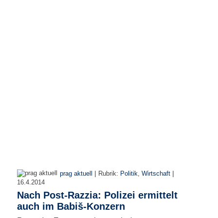
e
n
u
t
z
e
r
n
a
m
e
*
P
a
s
s
w
|
|
prag aktuell
Rubrik:
Politik
,
Wirtschaft
o
16.4.2014
r
Nach Post-Razzia: Polizei ermittelt
t
*
auch im Babiš-Konzern