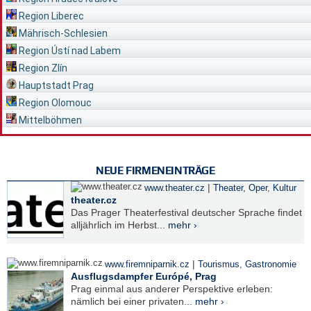
Region Liberec
Mährisch-Schlesien
Region Ústí nad Labem
Region Zlín
Hauptstadt Prag
Region Olomouc
Mittelböhmen
NEUE FIRMENEINTRÄGE
|
www.theater.cz
Theater, Oper
,
Kultur
theater.cz
Das Prager Theaterfestival deutscher Sprache findet
alljährlich im Herbst...
mehr ›
|
www.firemniparnik.cz
Tourismus
,
Gastronomie
Ausflugsdampfer Európé, Prag
Prag einmal aus anderer Perspektive erleben:
nämlich bei einer privaten...
mehr ›