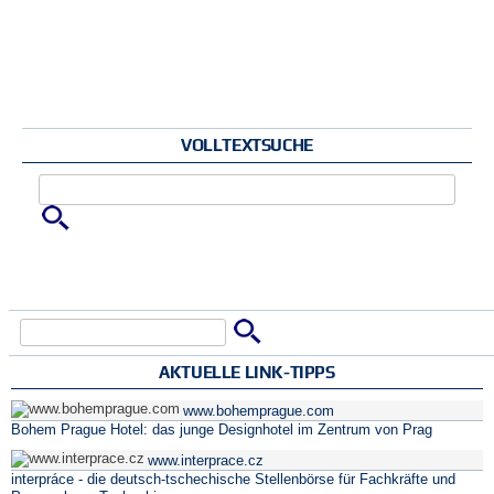
VOLLTEXTSUCHE
Zu suchende Schlüsselwörter
Suche
Suchformular
AKTUELLE LINK-TIPPS
www.bohemprague.com
Bohem Prague Hotel: das junge Designhotel im Zentrum von Prag
www.interprace.cz
interpráce - die deutsch-tschechische Stellenbörse für Fachkräfte und