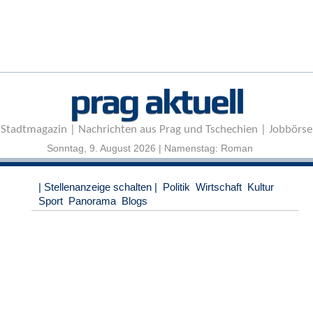
r
e
n
B
E
prag aktuell
N
U
T
Stadtmagazin | Nachrichten aus Prag und Tschechien | Jobbörse
Z
E
Sonntag, 9. August 2026 | Namenstag: Roman
R
A
| Stellenanzeige schalten |
Politik
Wirtschaft
Kultur
N
Sport
Panorama
Blogs
M
E
L
D
U
N
G
B