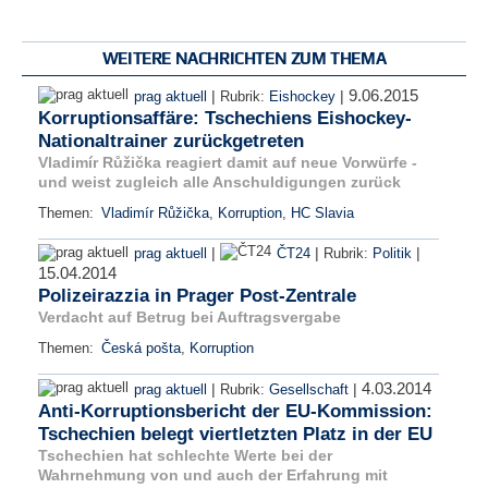
WEITERE NACHRICHTEN ZUM THEMA
9.06.2015
|
|
prag aktuell
Rubrik:
Eishockey
Korruptionsaffäre: Tschechiens Eishockey-
Nationaltrainer zurückgetreten
Vladimír Růžička reagiert damit auf neue Vorwürfe -
und weist zugleich alle Anschuldigungen zurück
Themen:
Vladimír Růžička
,
Korruption
,
HC Slavia
|
|
|
prag aktuell
ČT24
Rubrik:
Politik
15.04.2014
Polizeirazzia in Prager Post-Zentrale
Verdacht auf Betrug bei Auftragsvergabe
Themen:
Česká pošta
,
Korruption
4.03.2014
|
|
prag aktuell
Rubrik:
Gesellschaft
Anti-Korruptionsbericht der EU-Kommission:
Tschechien belegt viertletzten Platz in der EU
Tschechien hat schlechte Werte bei der
Wahrnehmung von und auch der Erfahrung mit