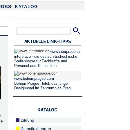
JOBS
KATALOG
Suche
Suchformular
AKTUELLE LINK-TIPPS
www.interprace.cz
interpráce - die deutsch-tschechische
Stellenbörse für Fachkräfte und
Personal aus Tschechien
www.bohemprague.com
Bohem Prague Hotel: das junge
Designhotel im Zentrum von Prag
KATALOG
t
Bildung
ie
Dienstleistungen