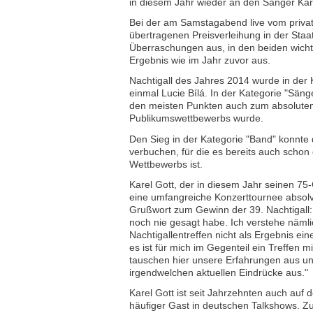
in diesem Jahr wieder an den Sänger Kare
Bei der am Samstagabend live vom priv
übertragenen Preisverleihung in der Staa
Überraschungen aus, in den beiden wichti
Ergebnis wie im Jahr zuvor aus.
Nachtigall des Jahres 2014 wurde in der 
einmal Lucie Bílá. In der Kategorie "Säng
den meisten Punkten auch zum absoluten
Publikumswettbewerbs wurde.
Den Sieg in der Kategorie "Band" konnte 
verbuchen, für die es bereits auch schon
Wettbewerbs ist.
Karel Gott, der in diesem Jahr seinen 75-
eine umfangreiche Konzerttournee absolvi
Grußwort zum Gewinn der 39. Nachtigall: 
noch nie gesagt habe. Ich verstehe nämlic
Nachtigallentreffen nicht als Ergebnis e
es ist für mich im Gegenteil ein Treffen m
tauschen hier unsere Erfahrungen aus u
irgendwelchen aktuellen Eindrücke aus."
Karel Gott ist seit Jahrzehnten auch auf
häufiger Gast in deutschen Talkshows. Z