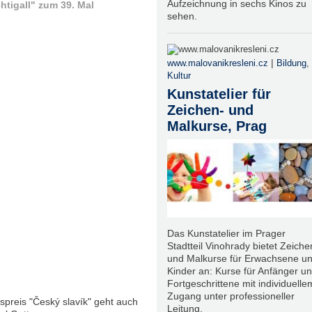
Aufzeichnung in sechs Kinos zu
tigall" zum 39. Mal
sehen.
|
www.malovanikresleni.cz
Bildung
,
Kultur
Kunstatelier für
Zeichen- und
Malkurse, Prag
Das Kunstatelier im Prager
Stadtteil Vinohrady bietet Zeiche
und Malkurse für Erwachsene u
Kinder an: Kurse für Anfänger u
Fortgeschrittene mit individuelle
Zugang unter professioneller
spreis "Český slavík" geht auch
Leitung.