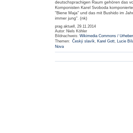
deutschsprachigen Raum gehören das v
Komponisten Karel Svoboda komponierte Ti
"Biene Maja" und das mit Bushido im Jah
immer jung". (nk)
prag aktuell, 29.11.2014
Autor:
Niels Köhler
Bildnachweis:
Wikimedia Commons / Urheber
Themen:
Český slavík
,
Karel Gott
,
Lucie Bíl
Nova