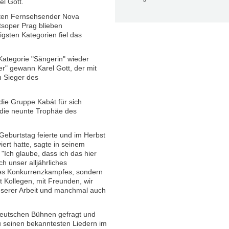
l Gott.
aten Fernsehsender Nova
tsoper Prag blieben
gsten Kategorien fiel das
Kategorie "Sängerin" wieder
er" gewann Karel Gott, der mit
 Sieger des
die Gruppe Kabát für sich
 die neunte Trophäe des
Geburtstag feierte und im Herbst
ert hatte, sagte in seinem
"Ich glaube, dass ich das hier
h unser alljährliches
ines Konkurrenzkampfes, sondern
it Kollegen, mit Freunden, wir
nserer Arbeit und manchmal auch
 deutschen Bühnen gefragt und
u seinen bekanntesten Liedern im