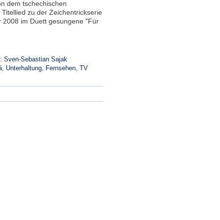
on dem tschechischen
tellied zu der Zeichentrickserie
r 2008 im Duett gesungene "Für
: Sven-Sebastian Sajak
á
,
Unterhaltung
,
Fernsehen
,
TV