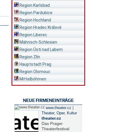
Region Karlsbad
Region Pardubice
Region Hochland
Region Hradec Králové
Region Liberec
Mährisch-Schlesien
Region Ústí nad Labem
Region Zlín
Hauptstadt Prag
Region Olomouc
Mittelböhmen
NEUE FIRMENEINTRÄGE
|
www.theater.cz
Theater, Oper
,
Kultur
theater.cz
Das Prager
Theaterfestival