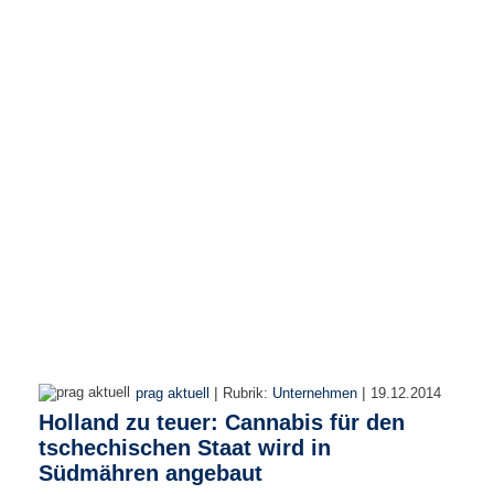
e
n
u
t
z
e
r
n
a
m
e
*
P
a
s
s
w
|
|
prag aktuell
Rubrik:
Unternehmen
19.12.2014
o
Holland zu teuer: Cannabis für den
r
t
tschechischen Staat wird in
*
Südmähren angebaut