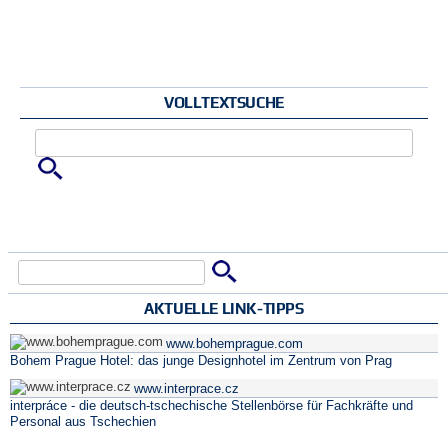
VOLLTEXTSUCHE
Zu suchende Schlüsselwörter
Suche
Suchformular
AKTUELLE LINK-TIPPS
www.bohemprague.com
Bohem Prague Hotel: das junge Designhotel im Zentrum von Prag
www.interprace.cz
interpráce - die deutsch-tschechische Stellenbörse für Fachkräfte und
Personal aus Tschechien