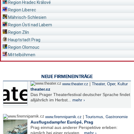
Region Hradec Králové
Region Liberec
Mährisch-Schlesien
Region Ústí nad Labem
Region Zlín
Hauptstadt Prag
Region Olomouc
Mittelböhmen
NEUE FIRMENEINTRÄGE
|
www.theater.cz
Theater, Oper
,
Kultur
theater.cz
Das Prager Theaterfestival deutscher Sprache findet
alljährlich im Herbst...
mehr ›
|
www.firemniparnik.cz
Tourismus
,
Gastronomie
Ausflugsdampfer Európé, Prag
Prag einmal aus anderer Perspektive erleben:
nämlich bei einer privaten...
mehr ›