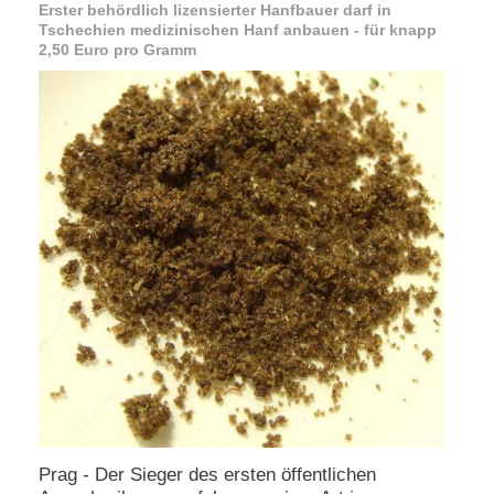
Erster behördlich lizensierter Hanfbauer darf in
Tschechien medizinischen Hanf anbauen - für knapp
N
2,50 Euro pro Gramm
e
u
e
s
P
a
s
s
w
o
r
t
a
n
f
o
r
d
e
r
n
Prag - Der Sieger des ersten öffentlichen