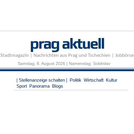
r
e
n
B
E
prag aktuell
N
U
T
Stadtmagazin | Nachrichten aus Prag und Tschechien | Jobbörse
Z
E
Samstag, 8. August 2026 | Namenstag: Soběslav
R
A
| Stellenanzeige schalten |
Politik
Wirtschaft
Kultur
N
Sport
Panorama
Blogs
M
E
L
D
U
N
G
B