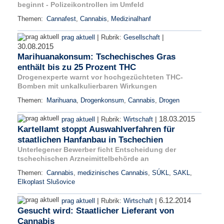
beginnt - Polizeikontrollen im Umfeld
Themen:
Cannafest
,
Cannabis
,
Medizinalhanf
|
|
prag aktuell
Rubrik:
Gesellschaft
30.08.2015
Marihuanakonsum: Tschechisches Gras
enthält bis zu 25 Prozent THC
Drogenexperte warnt vor hochgezüchteten THC-
Bomben mit unkalkulierbaren Wirkungen
Themen:
Marihuana
,
Drogenkonsum
,
Cannabis
,
Drogen
18.03.2015
|
|
prag aktuell
Rubrik:
Wirtschaft
Kartellamt stoppt Auswahlverfahren für
staatlichen Hanfanbau in Tschechien
Unterlegener Bewerber ficht Entscheidung der
tschechischen Arzneimittelbehörde an
Themen:
Cannabis
,
medizinisches Cannabis
,
SÚKL
,
SAKL
,
Elkoplast Slušovice
6.12.2014
|
|
prag aktuell
Rubrik:
Wirtschaft
Gesucht wird: Staatlicher Lieferant von
Cannabis