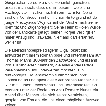
Gesprächen versunken, die Höhenluft genießen,
erzählt man sich, dass die Empusen – weibliche
N
Rachegeister – schon nach ihrem nächsten Opfer
e
u
suchen. Vor diesem unheimlichen Hintergrund ist der
e
junge Mieczysław Wojnicz auf der Suche nach seiner
s
Identität und Zugehörigkeit: Seine Heimat Polen wurde
P
von der Landkarte getilgt, seinen Körper verbirgt er
a
hinter Anzug und Krawatte. Niemand darf erfahren,
s
wer er ist.
s
w
Die Literaturnobelpreisträgerin Olga Tokarczuk
o
r
antwortet mit ihrem Roman böse und unterhaltsam auf
t
Thomas Manns 100-jährigen
Zauberberg
und erzählt
a
von ausrangierten Männern, die alles Andersartige
n
vereinnahmen und unterwerfen möchten. Ein
f
fünfköpfiges Frauenensemble nimmt sich ihrer
o
Erzählung an und spielt diese verlorenen Männer auf
r
d
Kur mit Humor, Leidenschaft und Tiefgründigkeit. So
e
entsteht unter der Regie von Antú Romero Nunes ein
r
Abend über Männer, die sich selbst vernichten,
n
gespielt von Frauen, die uns einen möglichen Ausweg
zeigen.