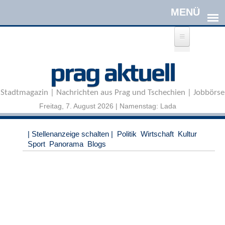
Direkt zum Inhalt
A
prag aktuell
n
m
e
Stadtmagazin | Nachrichten aus Prag und Tschechien | Jobbörse
l
d
Freitag, 7. August 2026 | Namenstag: Lada
e
n
|
| Stellenanzeige schalten |
Politik
Wirtschaft
Kultur
R
Sport
Panorama
Blogs
e
g
i
s
t
r
i
e