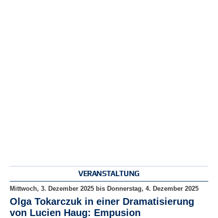
r
e
n
B
E
N
U
T
Z
E
R
A
N
M
E
L
D
VERANSTALTUNG
U
N
Mittwoch, 3. Dezember 2025
bis
Donnerstag, 4. Dezember 2025
G
Olga Tokarczuk in einer Dramatisierung
von Lucien Haug: Empusion
B