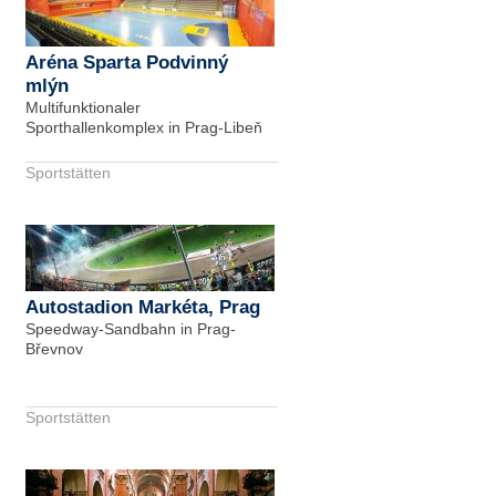
Aréna Sparta Podvinný
mlýn
Multifunktionaler
Sporthallenkomplex in Prag-Libeň
Sportstätten
Autostadion Markéta, Prag
Speedway-Sandbahn in Prag-
Břevnov
Sportstätten