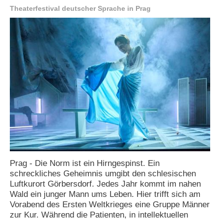
Theaterfestival deutscher Sprache in Prag
e
n
u
t
z
e
r
n
a
m
e
*
P
a
s
s
Prag - Die Norm ist ein Hirngespinst. Ein
w
schreckliches Geheimnis umgibt den schlesischen
o
Luftkurort Görbersdorf. Jedes Jahr kommt im nahen
r
Wald ein junger Mann ums Leben. Hier trifft sich am
t
Vorabend des Ersten Weltkrieges eine Gruppe Männer
*
zur Kur. Während die Patienten, in intellektuellen