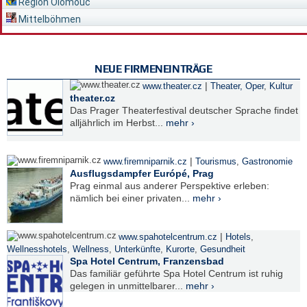
Region Olomouc
Mittelböhmen
NEUE FIRMENEINTRÄGE
|
www.theater.cz
Theater, Oper
,
Kultur
theater.cz
Das Prager Theaterfestival deutscher Sprache findet
alljährlich im Herbst...
mehr ›
|
www.firemniparnik.cz
Tourismus
,
Gastronomie
Ausflugsdampfer Európé, Prag
Prag einmal aus anderer Perspektive erleben:
nämlich bei einer privaten...
mehr ›
|
www.spahotelcentrum.cz
Hotels
,
Wellnesshotels
,
Wellness
,
Unterkünfte
,
Kurorte
,
Gesundheit
Spa Hotel Centrum, Franzensbad
Das familiär geführte Spa Hotel Centrum ist ruhig
gelegen in unmittelbarer...
mehr ›