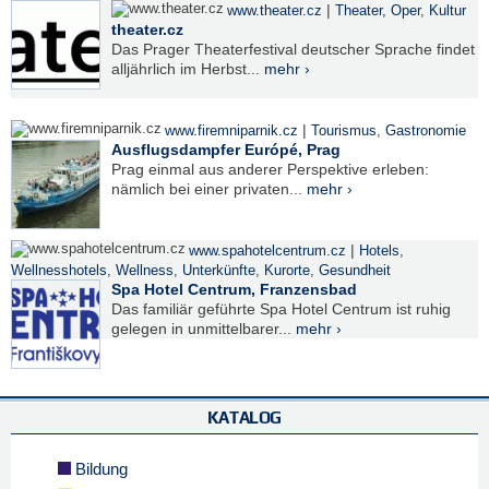
|
www.theater.cz
Theater, Oper
,
Kultur
theater.cz
Das Prager Theaterfestival deutscher Sprache findet
alljährlich im Herbst...
mehr ›
|
www.firemniparnik.cz
Tourismus
,
Gastronomie
Ausflugsdampfer Európé, Prag
Prag einmal aus anderer Perspektive erleben:
nämlich bei einer privaten...
mehr ›
|
www.spahotelcentrum.cz
Hotels
,
Wellnesshotels
,
Wellness
,
Unterkünfte
,
Kurorte
,
Gesundheit
Spa Hotel Centrum, Franzensbad
Das familiär geführte Spa Hotel Centrum ist ruhig
gelegen in unmittelbarer...
mehr ›
KATALOG
Bildung