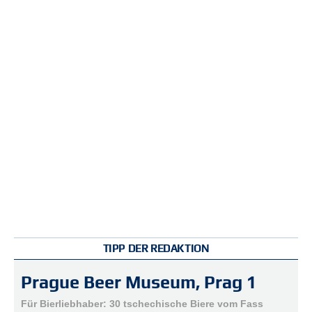
r
e
n
B
E
N
U
T
Z
E
R
A
N
M
E
L
D
TIPP DER REDAKTION
U
N
Prague Beer Museum, Prag 1
G
Für Bierliebhaber: 30 tschechische Biere vom Fass
B