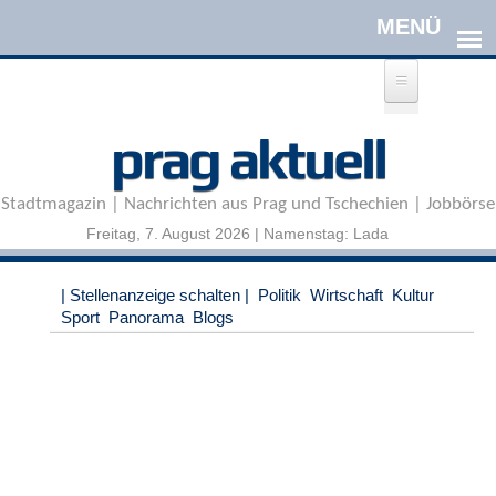
Direkt zum Inhalt
A
prag aktuell
n
m
e
Stadtmagazin | Nachrichten aus Prag und Tschechien | Jobbörse
l
d
Freitag, 7. August 2026 | Namenstag: Lada
e
n
|
| Stellenanzeige schalten |
Politik
Wirtschaft
Kultur
R
Sport
Panorama
Blogs
e
g
i
s
t
r
i
e