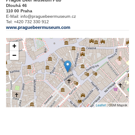
Dlouhá 46
110 00
Praha
E-Mail:
info@praguebeermuseum.cz
Tel:
+420 732 330 912
www.praguebeermuseum.com
+
−
Leaflet
| OSM Mapnik