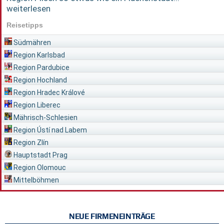
weiterlesen
Reisetipps
Südmähren
Region Karlsbad
Region Pardubice
Region Hochland
Region Hradec Králové
Region Liberec
Mährisch-Schlesien
Region Ústí nad Labem
Region Zlín
Hauptstadt Prag
Region Olomouc
Mittelböhmen
NEUE FIRMENEINTRÄGE