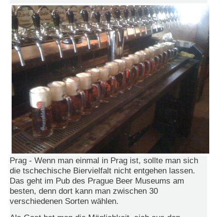
e
n
u
t
z
e
r
n
a
m
e
*
P
a
s
Prag - Wenn man einmal in Prag ist, sollte man sich
s
w
die tschechische Biervielfalt nicht entgehen lassen.
o
Das geht im Pub des Prague Beer Museums am
r
besten, denn dort kann man zwischen 30
t
verschiedenen Sorten wählen.
*