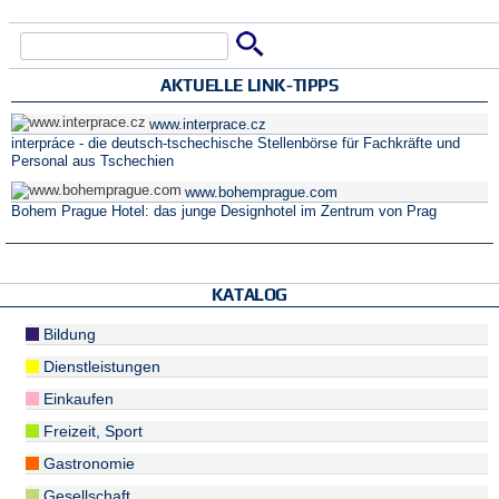
Suche
Suchformular
AKTUELLE LINK-TIPPS
www.interprace.cz
interpráce - die deutsch-tschechische Stellenbörse für Fachkräfte und
Personal aus Tschechien
www.bohemprague.com
Bohem Prague Hotel: das junge Designhotel im Zentrum von Prag
KATALOG
Bildung
Dienstleistungen
Einkaufen
Freizeit, Sport
Gastronomie
Gesellschaft