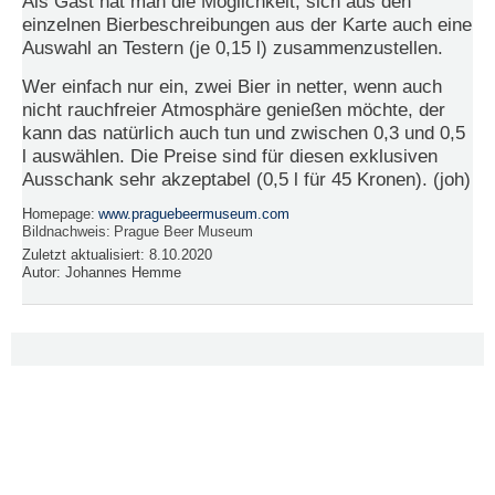
Als Gast hat man die Möglichkeit, sich aus den
einzelnen Bierbeschreibungen aus der Karte auch eine
N
Auswahl an Testern (je 0,15 l) zusammenzustellen.
e
u
Wer einfach nur ein, zwei Bier in netter, wenn auch
e
nicht rauchfreier Atmosphäre genießen möchte, der
s
kann das natürlich auch tun und zwischen 0,3 und 0,5
P
l auswählen. Die Preise sind für diesen exklusiven
a
s
Ausschank sehr akzeptabel (0,5 l für 45 Kronen). (joh)
s
w
Homepage:
www.praguebeermuseum.com
Bildnachweis:
Prague Beer Museum
o
r
Zuletzt aktualisiert:
8.10.2020
Autor:
Johannes Hemme
t
a
n
f
o
r
d
e
r
n