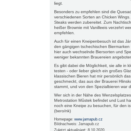
liegt.
Besonders zu empfehlen sind die Quesadi
verschiedenen Sorten an Chicken Wings.
Steaks werden zubereitet. Zum Nachtisch
heißer Brownie mit Vanilleeis verzehrt w
empfehlen.
Auch für einen Kneipenbesuch ist das J
den gängigen tschechischen Biermarken u
hier auch wechselnde Biersorten und Spez
weniger bekannten Brauereien angebote
Es gibt dabei die Möglichkeit, sie alle in
testen - oder lieber gleich ein großes Gla
klassischen Bieren hat mir persönlich das 
geschmeckt, das aus der Brauerei Hlinsk
stammt, und von den Spezialbieren war da
Wer sich in der Nähe des Wenzelsplatze
Metrostation Můstek befindet und Lust ha
noch eine Kneipe zu besuchen, für den is
(bero/nk)
Homepage:
www.jamapub.cz
Bildnachweis:
Jamapub.cz
Zuletzt aktualisiert:
8.10.2020