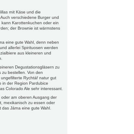
llas mit Käse und die
 Auch verschiedene Burger und
 kann Karottenkuchen oder ein
erden; der Brownie ist wärmstens
áma eine gute Wahl, denn neben
nd allerlei Spirituosen werden
ialbiere aus kleineren und
n.
 kleineren Degustationsgläsern zu
s zu bestellen. Von den
ungefilterte Rychtář natur gut
o in der Region Pardubice
s Colorado Ale sehr interessant.
s oder am oberen Ausgang der
t, mexikanisch zu essen oder
t das Jáma eine gute Wahl.