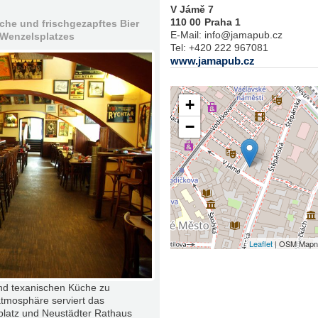
V Jámě 7
110 00
Praha 1
che und frischgezapftes Bier
E-Mail:
info@jamapub.cz
 Wenzelsplatzes
Tel:
+420 222 967081
www.jamapub.cz
+
−
Leaflet
| OSM Mapn
und texanischen Küche zu
atmosphäre serviert das
latz und Neustädter Rathaus