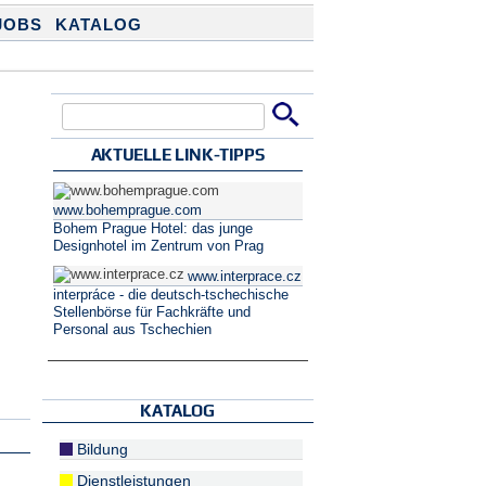
JOBS
KATALOG
Suche
Suchformular
AKTUELLE LINK-TIPPS
www.bohemprague.com
Bohem Prague Hotel: das junge
Designhotel im Zentrum von Prag
www.interprace.cz
interpráce - die deutsch-tschechische
Stellenbörse für Fachkräfte und
Personal aus Tschechien
KATALOG
Bildung
Dienstleistungen