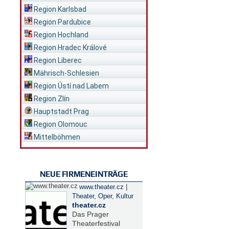
Region Karlsbad
Region Pardubice
Region Hochland
Region Hradec Králové
Region Liberec
Mährisch-Schlesien
Region Ústí nad Labem
Region Zlín
Hauptstadt Prag
Region Olomouc
Mittelböhmen
NEUE FIRMENEINTRÄGE
|
www.theater.cz
Theater, Oper
,
Kultur
theater.cz
Das Prager
Theaterfestival