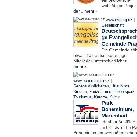
ein ökologisch-
wohltätiges Projek
der...
mehr ›
|
www.evprag.cz
Gesellschaft
Deutschsprach
ge Evangelisc
Gemeinde Pra
Die Gemeinde zäh
etwa 140 deutschsprachige
Mitglieder unterschiedlicher...
mehr ›
|
www.boheminium.cz
Sehenswürdigkeiten
,
Urlaub mit
Kindern
,
Freizeit- und Erlebnisparks
Tourismus
,
Kurorte
,
Kultur
Park
Boheminium,
Marienbad
Ideal für Ausflüge
mit Kindern: Im Pa
Boheminium im westböhmischen.