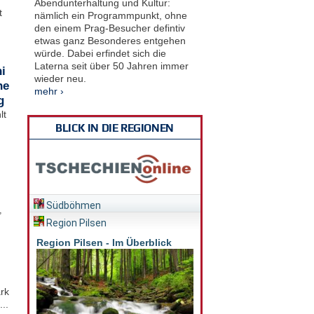
Abendunterhaltung und Kultur:
t
nämlich ein Programmpunkt, ohne
den einem Prag-Besucher defintiv
etwas ganz Besonderes entgehen
würde. Dabei erfindet sich die
Laterna seit über 50 Jahren immer
i
wieder neu.
he
mehr ›
g
lt
BLICK IN DIE REGIONEN
Südböhmen
,
Region Pilsen
Region Pilsen - Im Überblick
rk
..