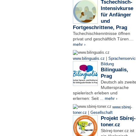
Tschechisch-
Intensivkurse
für Anfänger
und
Fortgeschrittene, Prag
Tschechischkenntnisse öffnen
privat und geschäftlich Türen....
mehr ›
|
www.bilingualis.cz
Sprachenservic
Bildung
Bilingualis,
Prag
Deutsch als zweit
Muttersprache
spielerisch erleben und
erlernen: Seit ...
mehr ›
www.sbirej-
|
toner.cz
Gesellschaft
Projekt Sbírej-
toner.cz
Sbírej-toner.cz ist