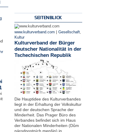
N
SEITENBLICK
g
|
www.kulturverband.com
Gesellschaft
,
Kultur
nd
Kulturverband der Bürger
deutscher Nationalität in der
hr
Tschechischen Republik
i
1
i
it
Die Hauptidee des Kulturverbandes
liegt in der Erhaltung der Volkskultur
und der deutschen Sprache der
Minderheit. Das Prager Büro des
Verbandes befindet sich im Haus
der Nationalen Minderheiten (Dům
národnostních menšin) in