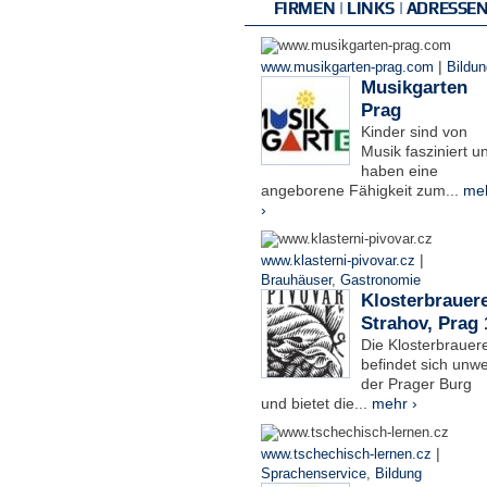
FIRMEN | LINKS | ADRESSE
|
www.musikgarten-prag.com
Bildun
Musikgarten
Prag
Kinder sind von
Musik fasziniert u
haben eine
angeborene Fähigkeit zum...
me
›
|
www.klasterni-pivovar.cz
Brauhäuser
,
Gastronomie
Klosterbrauere
Strahov, Prag 
Die Klosterbrauere
befindet sich unwe
der Prager Burg
und bietet die...
mehr ›
|
www.tschechisch-lernen.cz
Sprachenservice
,
Bildung