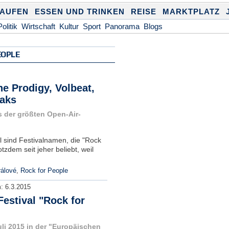
KAUFEN
ESSEN UND TRINKEN
REISE
MARKTPLATZ
Politik
Wirtschaft
Kultur
Sport
Panorama
Blogs
EOPLE
e Prodigy, Volbeat,
aks
es der größten Open-Air-
l sind Festivalnamen, die "Rock
tzdem seit jeher beliebt, weil
álové
,
Rock for People
m:
6.3.2015
estival "Rock for
uli 2015 in der "Europäischen