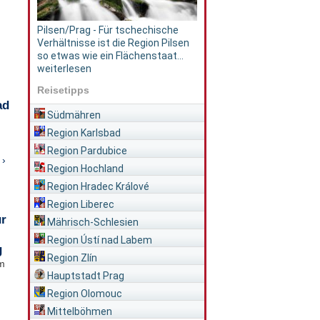
Pilsen/Prag - Für tschechische
Verhältnisse ist die Region Pilsen
so etwas wie ein Flächenstaat...
weiterlesen
Reisetipps
ad
Südmähren
Region Karlsbad
Region Pardubice
 ›
Region Hochland
Region Hradec Králové
Region Liberec
ür
Mährisch-Schlesien
Region Ústí nad Labem
g
Region Zlín
im
Hauptstadt Prag
Region Olomouc
Mittelböhmen