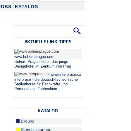
JOBS
KATALOG
Suche
Suchformular
AKTUELLE LINK-TIPPS
www.bohemprague.com
Bohem Prague Hotel: das junge
Designhotel im Zentrum von Prag
www.interprace.cz
interpráce - die deutsch-tschechische
Stellenbörse für Fachkräfte und
Personal aus Tschechien
KATALOG
Bildung
Dienstleistungen