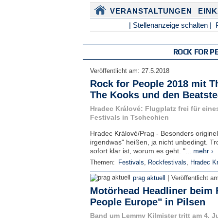
VERANSTALTUNGEN
EIN
| Stellenanzeige schalten |
ROCK FOR P
Veröffentlicht am:
27.5.2018
Rock for People 2018 mit Th
The Kooks und den Beatste
Hradec Králové: Flugplatz frei für ein
Festivals in Tschechien
Hradec Králové/Prag - Besonders originel
irgendwas" heißen, ja nicht unbedingt. Tro
sofort klar ist, worum es geht. "...
mehr ›
Themen:
Festivals
,
Rockfestivals
,
Hradec Kr
|
prag aktuell
Veröffentlicht a
Motörhead Headliner beim F
People Europe" in Pilsen
Band um Lemmy Kilmister tritt am 4. J