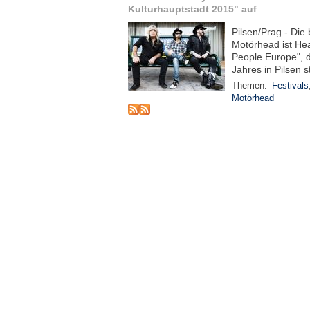
Kulturhauptstadt 2015" auf
Pilsen/Prag - Die
Motörhead ist Hea
People Europe", d
Jahres in Pilsen s
Themen:
Festivals
Motörhead