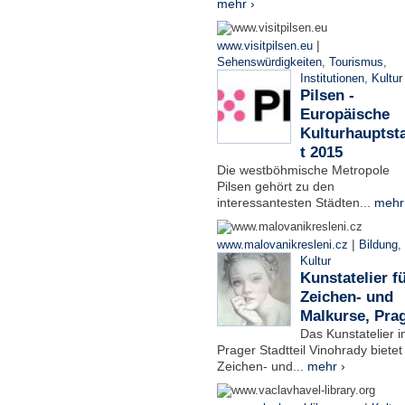
mehr ›
|
www.visitpilsen.eu
Sehenswürdigkeiten
,
Tourismus
,
Institutionen
,
Kultur
Pilsen -
Europäische
Kulturhauptst
t 2015
Die westböhmische Metropole
Pilsen gehört zu den
interessantesten Städten...
mehr
|
www.malovanikresleni.cz
Bildung
,
Kultur
Kunstatelier f
Zeichen- und
Malkurse, Pra
Das Kunstatelier 
Prager Stadtteil Vinohrady bietet
Zeichen- und...
mehr ›