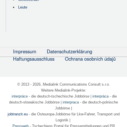
Leute
Impressum
Datenschutzerklärung
Haftungsausschluss
Ochrana osobních údajů
© 2013 - 2026, Medialink Communications Consult s.r.o.
Weitere Medialink-Projekte:
interpráce
- die deutsch-tschechische Jobbörse
|
interpráca
- die
deutsch-slowakische Jobbörse |
interpraca
- die deutsch-polnische
Jobbörse |
jobtranzit.eu
- die Osteuropa-Jobbörse für Lkw-Fahrer, Transport und
Logistik |
Pressweb
- Tschechiens Portal für Pressemitteilungen und PR