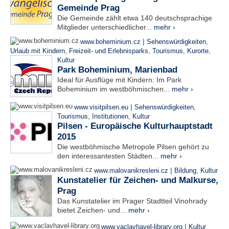
Gemeinde Prag
Die Gemeinde zählt etwa 140 deutschsprachige
Mitglieder unterschiedlicher...
mehr ›
|
www.boheminium.cz
Sehenswürdigkeiten
,
Urlaub mit Kindern
,
Freizeit- und Erlebnisparks
,
Tourismus
,
Kurorte
,
Kultur
Park Boheminium, Marienbad
Ideal für Ausflüge mit Kindern: Im Park
Boheminium im westböhmischen...
mehr ›
|
www.visitpilsen.eu
Sehenswürdigkeiten
,
Tourismus
,
Institutionen
,
Kultur
Pilsen - Europäische Kulturhauptstadt
2015
Die westböhmische Metropole Pilsen gehört zu
den interessantesten Städten...
mehr ›
|
www.malovanikresleni.cz
Bildung
,
Kultur
Kunstatelier für Zeichen- und Malkurse,
Prag
Das Kunstatelier im Prager Stadtteil Vinohrady
bietet Zeichen- und...
mehr ›
|
www.vaclavhavel-library.org
Kultur