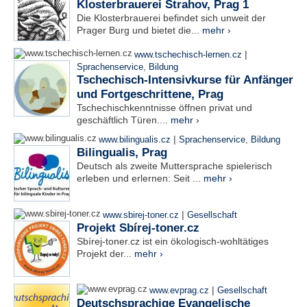
Klosterbrauerei Strahov, Prag 1
Die Klosterbrauerei befindet sich unweit der
Prager Burg und bietet die...
mehr ›
|
www.tschechisch-lernen.cz
Sprachenservice
,
Bildung
Tschechisch-Intensivkurse für Anfänger
und Fortgeschrittene, Prag
Tschechischkenntnisse öffnen privat und
geschäftlich Türen....
mehr ›
|
www.bilingualis.cz
Sprachenservice
,
Bildung
Bilingualis, Prag
Deutsch als zweite Muttersprache spielerisch
erleben und erlernen: Seit ...
mehr ›
|
www.sbirej-toner.cz
Gesellschaft
Projekt Sbírej-toner.cz
Sbírej-toner.cz ist ein ökologisch-wohltätiges
Projekt der...
mehr ›
|
www.evprag.cz
Gesellschaft
Deutschsprachige Evangelische