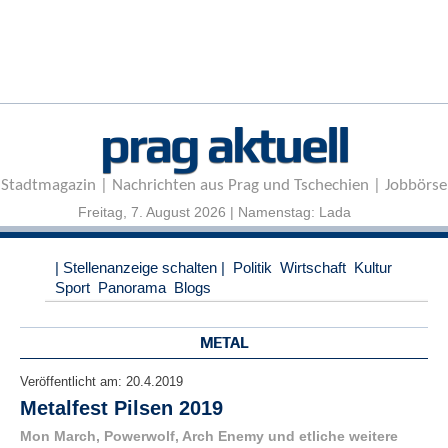
r
e
n
B
E
prag aktuell
N
U
T
Stadtmagazin | Nachrichten aus Prag und Tschechien | Jobbörse
Z
E
Freitag, 7. August 2026 | Namenstag: Lada
R
A
| Stellenanzeige schalten |
Politik
Wirtschaft
Kultur
N
Sport
Panorama
Blogs
M
E
L
METAL
D
U
Veröffentlicht am:
20.4.2019
N
Metalfest Pilsen 2019
G
Mon March, Powerwolf, Arch Enemy und etliche weitere
B