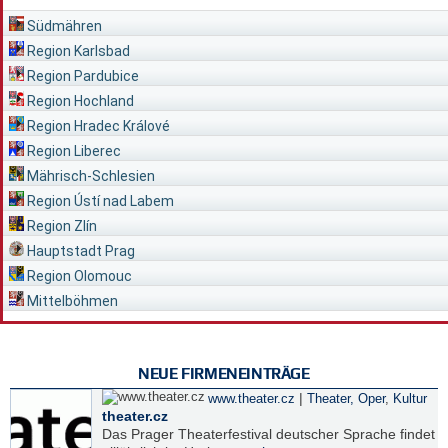
Südmähren
Region Karlsbad
Region Pardubice
Region Hochland
Region Hradec Králové
Region Liberec
Mährisch-Schlesien
Region Ústí nad Labem
Region Zlín
Hauptstadt Prag
Region Olomouc
Mittelböhmen
NEUE FIRMENEINTRÄGE
|
www.theater.cz
Theater, Oper
,
Kultur
theater.cz
Das Prager Theaterfestival deutscher Sprache findet