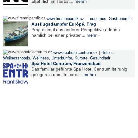
alljährlich im Herbst...
mehr ›
|
www.firemniparnik.cz
Tourismus
,
Gastronomie
Ausflugsdampfer Európé, Prag
Prag einmal aus anderer Perspektive erleben:
nämlich bei einer privaten...
mehr ›
|
www.spahotelcentrum.cz
Hotels
,
Wellnesshotels
,
Wellness
,
Unterkünfte
,
Kurorte
,
Gesundheit
Spa Hotel Centrum, Franzensbad
Das familiär geführte Spa Hotel Centrum ist ruhig
gelegen in unmittelbarer...
mehr ›