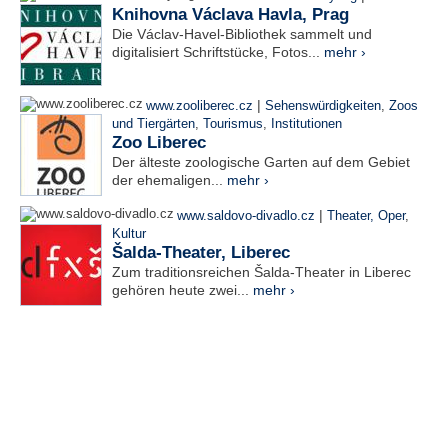
Knihovna Václava Havla, Prag
Die Václav-Havel-Bibliothek sammelt und
digitalisiert Schriftstücke, Fotos...
mehr ›
|
www.zooliberec.cz
Sehenswürdigkeiten
,
Zoos
und Tiergärten
,
Tourismus
,
Institutionen
Zoo Liberec
Der älteste zoologische Garten auf dem Gebiet
der ehemaligen...
mehr ›
|
www.saldovo-divadlo.cz
Theater, Oper
,
Kultur
Šalda-Theater, Liberec
Zum traditionsreichen Šalda-Theater in Liberec
gehören heute zwei...
mehr ›