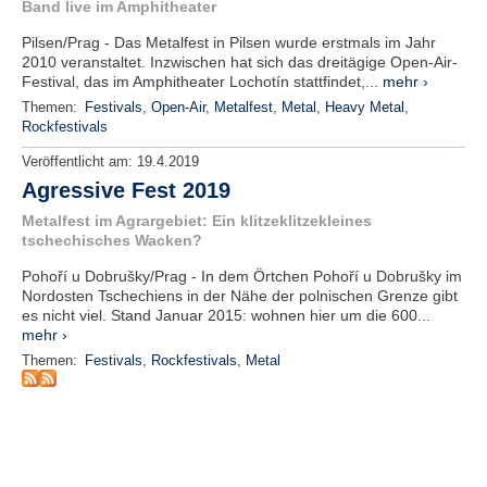
Band live im Amphitheater
e
n
Pilsen/Prag - Das Metalfest in Pilsen wurde erstmals im Jahr
u
2010 veranstaltet. Inzwischen hat sich das dreitägige Open-Air-
t
Festival, das im Amphitheater Lochotín stattfindet,...
mehr ›
z
Themen:
Festivals
,
Open-Air
,
Metalfest
,
Metal
,
Heavy Metal
,
e
Rockfestivals
r
n
Veröffentlicht am:
19.4.2019
a
Agressive Fest 2019
m
e
Metalfest im Agrargebiet: Ein klitzeklitzekleines
*
tschechisches Wacken?
Pohoří u Dobrušky/Prag - In dem Örtchen Pohoří u Dobrušky im
Nordosten Tschechiens in der Nähe der polnischen Grenze gibt
P
es nicht viel. Stand Januar 2015: wohnen hier um die 600...
a
mehr ›
s
s
Themen:
Festivals
,
Rockfestivals
,
Metal
w
o
r
t
*