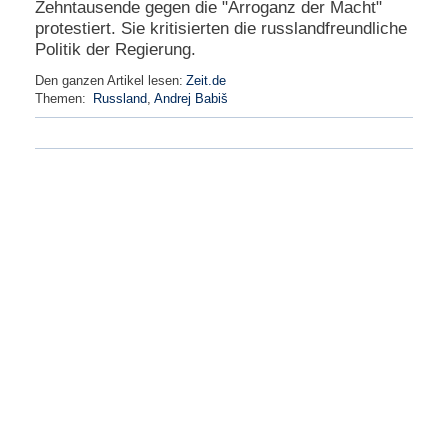
Zehntausende gegen die "Arroganz der Macht"
e
protestiert. Sie kritisierten die russlandfreundliche
n
Politik der Regierung.
u
t
Den ganzen Artikel lesen:
Zeit.de
z
Themen:
Russland
,
Andrej Babiš
e
r
n
a
m
e
*
P
a
s
s
w
o
r
t
*