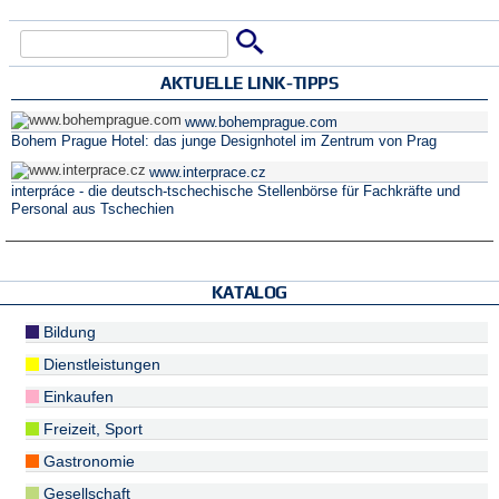
Suche
Suchformular
AKTUELLE LINK-TIPPS
www.bohemprague.com
Bohem Prague Hotel: das junge Designhotel im Zentrum von Prag
www.interprace.cz
interpráce - die deutsch-tschechische Stellenbörse für Fachkräfte und
Personal aus Tschechien
KATALOG
Bildung
Dienstleistungen
Einkaufen
Freizeit, Sport
Gastronomie
Gesellschaft