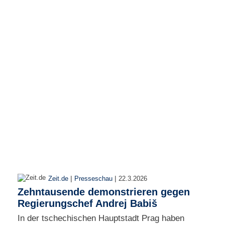
r
e
n
B
E
N
U
T
Z
E
R
A
N
M
E
L
D
|
|
Zeit.de
Presseschau
22.3.2026
U
Zehntausende demonstrieren gegen
N
Regierungschef Andrej Babiš
G
In der tschechischen Hauptstadt Prag haben
B