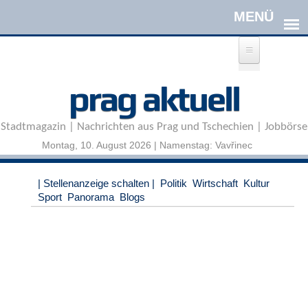
Direkt zum Inhalt
A
prag aktuell
n
m
e
Stadtmagazin | Nachrichten aus Prag und Tschechien | Jobbörse
l
d
Montag, 10. August 2026 | Namenstag: Vavřinec
e
n
|
| Stellenanzeige schalten |
Politik
Wirtschaft
Kultur
R
Sport
Panorama
Blogs
e
g
i
s
t
r
i
e