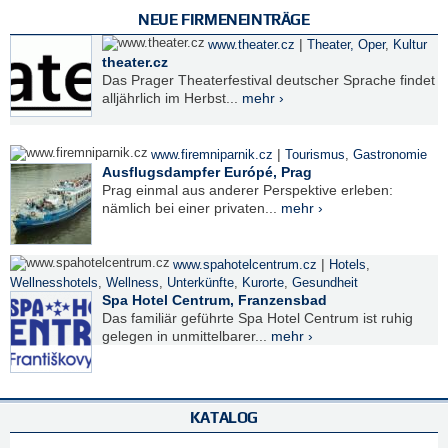
NEUE FIRMENEINTRÄGE
|
www.theater.cz
Theater, Oper
,
Kultur
theater.cz
Das Prager Theaterfestival deutscher Sprache findet
alljährlich im Herbst...
mehr ›
|
www.firemniparnik.cz
Tourismus
,
Gastronomie
Ausflugsdampfer Európé, Prag
Prag einmal aus anderer Perspektive erleben:
nämlich bei einer privaten...
mehr ›
|
www.spahotelcentrum.cz
Hotels
,
Wellnesshotels
,
Wellness
,
Unterkünfte
,
Kurorte
,
Gesundheit
Spa Hotel Centrum, Franzensbad
Das familiär geführte Spa Hotel Centrum ist ruhig
gelegen in unmittelbarer...
mehr ›
KATALOG