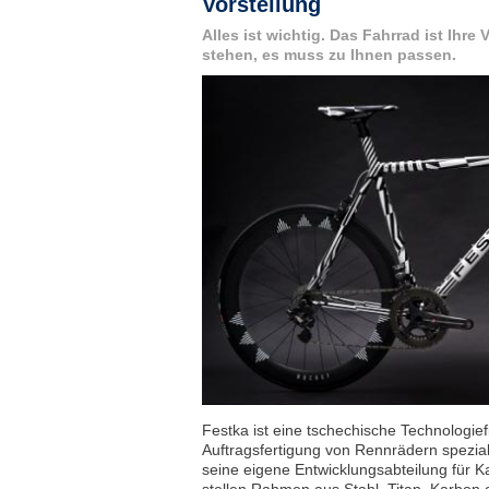
Vorstellung
Alles ist wichtig. Das Fahrrad ist Ihre
stehen, es muss zu Ihnen passen.
Festka ist eine tschechische Technologiefi
Auftragsfertigung von Rennrädern spezia
seine eigene Entwicklungsabteilung für 
stellen Rahmen aus Stahl, Titan, Karbon 