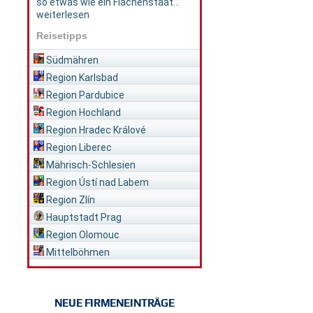
so etwas wie ein Flächenstaat...
weiterlesen
Reisetipps
Südmähren
Region Karlsbad
Region Pardubice
Region Hochland
Region Hradec Králové
Region Liberec
Mährisch-Schlesien
Region Ústí nad Labem
Region Zlín
Hauptstadt Prag
Region Olomouc
Mittelböhmen
NEUE FIRMENEINTRÄGE