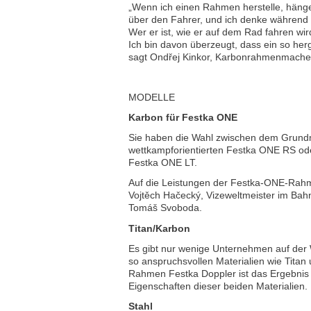
„Wenn ich einen Rahmen herstelle, hänge
über den Fahrer, und ich denke während 
Wer er ist, wie er auf dem Rad fahren wird
Ich bin davon überzeugt, dass ein so herg
sagt Ondřej Kinkor, Karbonrahmenmacher
MODELLE
Karbon für Festka ONE
Sie haben die Wahl zwischen dem Grund
wettkampforientierten Festka ONE RS ode
Festka ONE LT.
Auf die Leistungen der Festka-ONE-Rahm
Vojtěch Hačecký, Vizeweltmeister im Bahn
Tomáš Svoboda.
Titan/Karbon
Es gibt nur wenige Unternehmen auf der 
so anspruchsvollen Materialien wie Titan
Rahmen Festka Doppler ist das Ergebnis
Eigenschaften dieser beiden Materialien.
Stahl