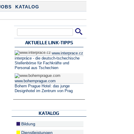
JOBS
KATALOG
Suche
Suchformular
AKTUELLE LINK-TIPPS
www.interprace.cz
interpráce - die deutsch-tschechische
Stellenbörse für Fachkräfte und
Personal aus Tschechien
www.bohemprague.com
Bohem Prague Hotel: das junge
Designhotel im Zentrum von Prag
KATALOG
Bildung
Dienstleistungen