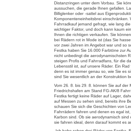
Distanzringen unter dem Vorbau. Sie kö
aussuchen, die gerade Ihnen gefallen. La
Billiglenker oder ‑sattel aus Eigenprodukt
Komponenteneinheitsbrei einschränken. W
Fahrradkauf jemand gefragt, wie lang die
wichtiger Faktor, und doch kann kaum ein
Ihnen die richtigen verkaufen. Sie können
bei Rädern rot in Mode ist (das Sie hasse
vor zwei Jahren im Angebot war und so sc
Festka haben Sie 16.000 Farbtöne zur Aus
nicht unbedingt die aerodynamischsten R
steigen Profis und Fahrradfans, für die 
Lebensstil ist, auf unsere Räder. Ein Rad
denn es ist immer genau so, wie Sie es si
sind Sie wesentlich an der Konstruktion bet
Vom 26. 8. bis 29. 8. können Sie auf der
Friedrichshafen am Stand FG-AK/8 Fahr
Festka fertigt keine Räder auf Lager, dah
auf Messen zu sehen sind, bereits ihre B
schauen Sie sich die Geschichten von Le
Fahrrädern fahren und denen es egal ist, 
Karbon sind. Ob sie aerodynamisch sind
sie fahren ideal, denn darauf kommt es a
„Ich habe schon drei Räder von Festka. Ei