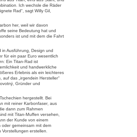
mbination. Ich wechsle die Räder
gnete Rad“, sagt Willy Gil,
arbon her, weil wir davon
offe seine Bedeutung hat und
nders ist und mit dem die Fahrt
d in Ausführung, Design und
hr für ein paar Euro wesentlich
n: Ein Titan-Rad ist
emlichkeit und handwerkliche
rößeres Erlebnis als ein leichteres
 auf das „irgendein Hersteller“
 Novotný, Gründer und
chechien hergestellt. Bei
 mit reiner Karbonfaser, aus
, die dann zum Rahmen
nd mit Titan-Muffen versehen,
ann der Kunde von einem
n oder gemeinsam mit dem
Vorstellungen erstellen.