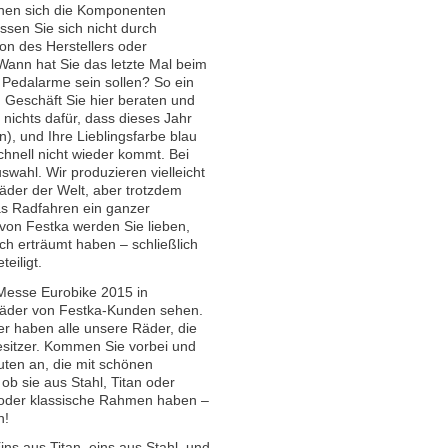
nnen sich die Komponenten
ssen Sie sich nicht durch
ion des Herstellers oder
ann hat Sie das letzte Mal beim
 Pedalarme sein sollen? So ein
 Geschäft Sie hier beraten und
 nichts dafür, dass dieses Jahr
n), und Ihre Lieblingsfarbe blau
hnell nicht wieder kommt. Bei
wahl. Wir produzieren vielleicht
äder der Welt, aber trotzdem
das Radfahren ein ganzer
 von Festka werden Sie lieben,
ch erträumt haben – schließlich
eiligt.
 Messe Eurobike 2015 in
räder von Festka-Kunden sehen.
er haben alle unsere Räder, die
esitzer. Kommen Sie vorbei und
uten an, die mit schönen
ob sie aus Stahl, Titan oder
 oder klassische Rahmen haben –
n!
ns aus Titan, eins aus Stahl, und