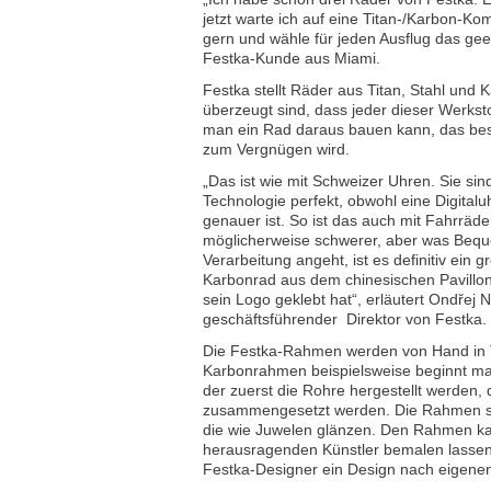
jetzt warte ich auf eine Titan-/Karbon-Ko
gern und wähle für jeden Ausflug das geei
Festka-Kunde aus Miami.
Festka stellt Räder aus Titan, Stahl und K
überzeugt sind, dass jeder dieser Werkst
man ein Rad daraus bauen kann, das beso
zum Vergnügen wird.
„Das ist wie mit Schweizer Uhren. Sie sin
Technologie perfekt, obwohl eine Digitalu
genauer ist. So ist das auch mit Fahrräder
möglicherweise schwerer, aber was Bequ
Verarbeitung angeht, ist es definitiv ein g
Karbonrad aus dem chinesischen Pavillon,
sein Logo geklebt hat“, erläutert Ondřej
geschäftsführender Direktor von Festka.
Die Festka-Rahmen werden von Hand in Ts
Karbonrahmen beispielsweise beginnt man
der zuerst die Rohre hergestellt werden
zusammengesetzt werden. Die Rahmen si
die wie Juwelen glänzen. Den Rahmen k
herausragenden Künstler bemalen lasse
Festka-Designer ein Design nach eigenen 