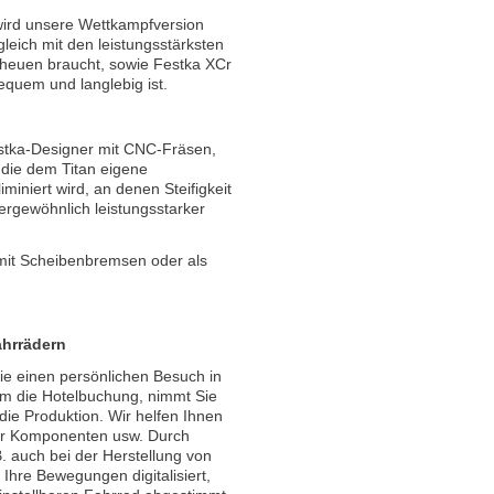
ird unsere Wettkampfversion
leich mit den leistungsstärksten
heuen braucht, sowie Festka XCr
bequem und langlebig ist.
Festka-Designer mit CNC-Fräsen,
 die dem Titan eigene
iniert wird, an denen Steifigkeit
ußergewöhnlich leistungsstarker
it Scheibenbremsen oder als
hrrädern
Sie einen persönlichen Besuch in
um die Hotelbuchung, nimmt Sie
 die Produktion. Wir helfen Ihnen
der Komponenten usw. Durch
. auch bei der Herstellung von
Ihre Bewegungen digitalisiert,