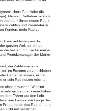
ynamischere Fahrräder die
opa). Müssen Radfahrer wirklich
en und dank ihrem neuen Rad in
ssere Zahlen und Parameter in
 den Kunden, mehr Rad zu
ich mir auf Instagram die
der ganzen Welt an, die auf
er die besten Impulse für meine
r und Produktmanager der Marke
rauf, die Zahlenwerte der
iter ins Extreme zu verschieben.
der Fahrer ist anders, er hat
e er sein Rad nutzen möchte.
en diese brauchen. Wir sind
die sehr große oder kleine Fahrer
en dem Fahrer auf den Leib
 dass zum Beispiel die Länge des
 den Proportionen des Radrahmens
en nicht mit hässlichen