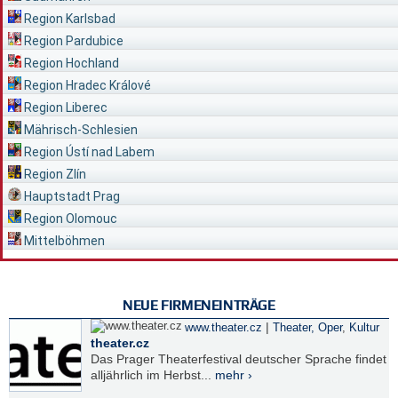
Region Karlsbad
Region Pardubice
Region Hochland
Region Hradec Králové
Region Liberec
Mährisch-Schlesien
Region Ústí nad Labem
Region Zlín
Hauptstadt Prag
Region Olomouc
Mittelböhmen
NEUE FIRMENEINTRÄGE
|
www.theater.cz
Theater, Oper
,
Kultur
theater.cz
Das Prager Theaterfestival deutscher Sprache findet
alljährlich im Herbst...
mehr ›