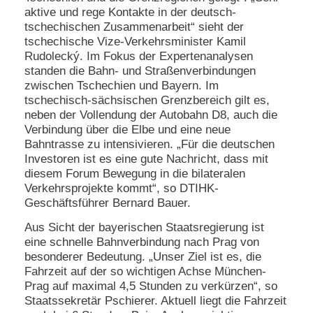
aktive und rege Kontakte in der deutsch-
N
tschechischen Zusammenarbeit“ sieht der
e
tschechische Vize-Verkehrsminister Kamil
u
Rudolecký. Im Fokus der Expertenanalysen
e
standen die Bahn- und Straßenverbindungen
s
zwischen Tschechien und Bayern. Im
P
a
tschechisch-sächsischen Grenzbereich gilt es,
s
neben der Vollendung der Autobahn D8, auch die
s
Verbindung über die Elbe und eine neue
w
Bahntrasse zu intensivieren. „Für die deutschen
o
Investoren ist es eine gute Nachricht, dass mit
r
diesem Forum Bewegung in die bilateralen
t
a
Verkehrsprojekte kommt“, so DTIHK-
n
Geschäftsführer Bernard Bauer.
f
o
Aus Sicht der bayerischen Staatsregierung ist
r
eine schnelle Bahnverbindung nach Prag von
d
besonderer Bedeutung. „Unser Ziel ist es, die
e
Fahrzeit auf der so wichtigen Achse München-
r
Prag auf maximal 4,5 Stunden zu verkürzen“, so
n
Staatssekretär Pschierer. Aktuell liegt die Fahrzeit