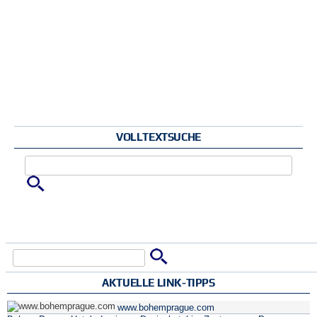
VOLLTEXTSUCHE
Zu suchende Schlüsselwörter
Suche
Suchformular
AKTUELLE LINK-TIPPS
www.bohemprague.com