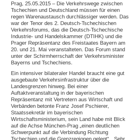
Prag, 25.05.2015 – Die Verkehrswege zwischen
e
Tschechien und Deutschland müssen für einen
n
regen Warenaustausch durchlässiger werden. Das
u
t
war der Tenor des 2. Deutsch-Tschechischen
z
Verkehrsforums, das die Deutsch-Tschechische
e
Industrie- und Handelskammer (DTIHK) und die
r
Prager Repräsentanz des Freistaates Bayern am
n
20. und 21. Mai veranstalteten. Das Forum stand
a
unter der Schirmherrschaft der Verkehrsminister
m
e
Bayerns und Tschechiens.
*
Ein intensiver bilateraler Handel braucht eine gut
ausgebaute Verkehrsinfrastruktur über die
Landesgrenzen hinweg. Bei einer
P
a
Auftaktveranstaltung in der bayerischen
s
Repräsentanz mit Vertretern aus Wirtschaft und
s
Verbänden betonte Franz Josef Pschierer,
w
Staatssekretär im bayerischen
o
Wirtschaftsministerium, sein Land habe mit Blick
r
auf die Achse München-Prag „einen deutlichen
t
*
Schwerpunkt auf die Verbindung Richtung
Tschechien und die Grenzregionen gelegt“. „Sehr