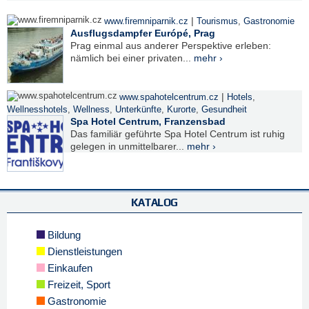
|
www.firemniparnik.cz
Tourismus
,
Gastronomie
Ausflugsdampfer Európé, Prag
Prag einmal aus anderer Perspektive erleben:
nämlich bei einer privaten...
mehr ›
|
www.spahotelcentrum.cz
Hotels
,
Wellnesshotels
,
Wellness
,
Unterkünfte
,
Kurorte
,
Gesundheit
Spa Hotel Centrum, Franzensbad
Das familiär geführte Spa Hotel Centrum ist ruhig
gelegen in unmittelbarer...
mehr ›
KATALOG
Bildung
Dienstleistungen
Einkaufen
Freizeit, Sport
Gastronomie