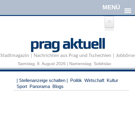
Direkt zum Inhalt
A
prag aktuell
n
m
e
Stadtmagazin | Nachrichten aus Prag und Tschechien | Jobbörse
l
d
Samstag, 8. August 2026 | Namenstag: Soběslav
e
n
|
| Stellenanzeige schalten |
Politik
Wirtschaft
Kultur
R
Sport
Panorama
Blogs
e
g
i
s
t
r
i
e