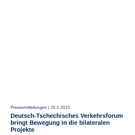
r
e
n
B
E
N
U
T
Z
E
R
A
N
M
E
L
D
Pressemitteilungen
|
25.5.2015
U
Deutsch-Tschechisches Verkehrsforum
N
bringt Bewegung in die bilateralen
G
Projekte
B