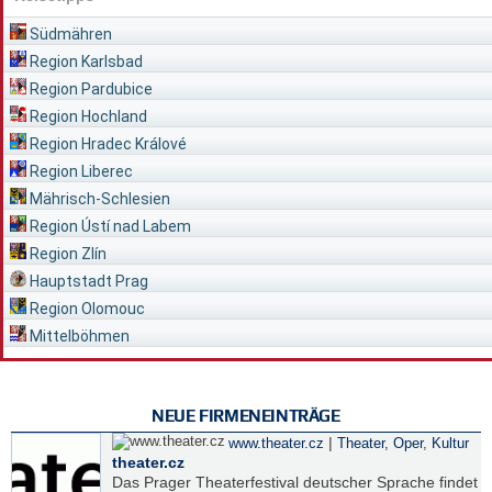
Südmähren
Region Karlsbad
Region Pardubice
Region Hochland
Region Hradec Králové
Region Liberec
Mährisch-Schlesien
Region Ústí nad Labem
Region Zlín
Hauptstadt Prag
Region Olomouc
Mittelböhmen
NEUE FIRMENEINTRÄGE
|
www.theater.cz
Theater, Oper
,
Kultur
theater.cz
Das Prager Theaterfestival deutscher Sprache findet