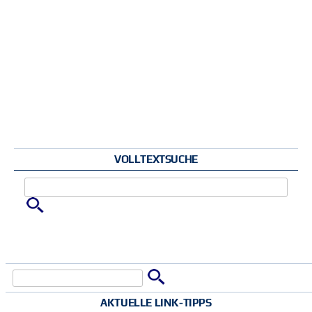
VOLLTEXTSUCHE
Zu suchende Schlüsselwörter
Suche
Suchformular
AKTUELLE LINK-TIPPS