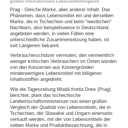
großen internationalen Lebensmittelvergleich
e
Prag - Gleiche Marke, aber anderer Inhalt. Das
n
Phänomen, dass Lebensmittel ein und derselben
u
t
Marke, die in Tschechien und beim "westlichen"
z
Nachbarn, also beispielsweise in Deutschland,
e
angeboten werden, in vielen Fällen eine
r
unterschiedliche Zusammensetzung haben, ist
n
seit Längerem bekannt.
a
m
Verbraucherschützer vermuten, den vermeintlich
e
weniger kritischen Verbrauchern im Osten würden
*
von den Konzernen aus Kostengründen
minderwertigere Lebensmittel mit billigeren
P
Inhaltsstoffen angedreht.
a
Wie die Tageszeitung Mladá fronta Dnes (Prag)
s
s
berichtet, plant das tschechische
w
Landwirtschaftsministerium nun einen großen
o
Vergleich der Qualität von Lebensmitteln, die in
r
Tschechien, der Slowakei und Ungarn einerseits
t
verkauft werden, mit der von Lebensmitteln der
*
selben Marke und Produktbezeichnung, die in