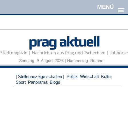
Direkt zum Inhalt
A
prag aktuell
n
m
e
Stadtmagazin | Nachrichten aus Prag und Tschechien | Jobbörse
l
d
Sonntag, 9. August 2026 | Namenstag: Roman
e
n
|
| Stellenanzeige schalten |
Politik
Wirtschaft
Kultur
R
Sport
Panorama
Blogs
e
g
i
s
t
r
i
e