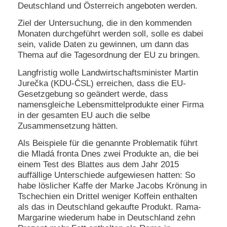
Deutschland und Österreich angeboten werden.
N
Ziel der Untersuchung, die in den kommenden
e
Monaten durchgeführt werden soll, solle es dabei
u
sein, valide Daten zu gewinnen, um dann das
e
s
Thema auf die Tagesordnung der EU zu bringen.
P
a
Langfristig wolle Landwirtschaftsminister Martin
s
Jurečka (KDU-ČSL) erreichen, dass die EU-
s
Gesetzgebung so geändert werde, dass
w
namensgleiche Lebensmittelprodukte einer Firma
o
in der gesamten EU auch die selbe
r
Zusammensetzung hätten.
t
a
Als Beispiele für die genannte Problematik führt
n
die Mladá fronta Dnes zwei Produkte an, die bei
f
o
einem Test des Blattes aus dem Jahr 2015
r
auffällige Unterschiede aufgewiesen hatten: So
d
habe löslicher Kaffe der Marke Jacobs Krönung in
e
Tschechien ein Drittel weniger Koffein enthalten
r
als das in Deutschland gekaufte Produkt. Rama-
n
Margarine wiederum habe in Deutschland zehn