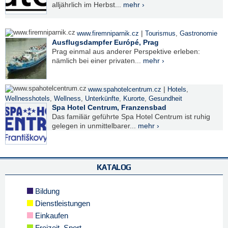
alljährlich im Herbst...
mehr ›
|
www.firemniparnik.cz
Tourismus
,
Gastronomie
Ausflugsdampfer Európé, Prag
Prag einmal aus anderer Perspektive erleben:
nämlich bei einer privaten...
mehr ›
|
www.spahotelcentrum.cz
Hotels
,
Wellnesshotels
,
Wellness
,
Unterkünfte
,
Kurorte
,
Gesundheit
Spa Hotel Centrum, Franzensbad
Das familiär geführte Spa Hotel Centrum ist ruhig
gelegen in unmittelbarer...
mehr ›
KATALOG
Bildung
Dienstleistungen
Einkaufen
Freizeit, Sport