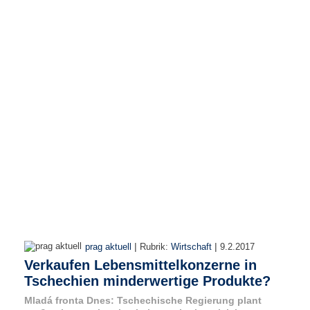
r
e
n
B
E
N
U
T
Z
E
R
A
N
M
E
L
D
|
|
prag aktuell
Rubrik:
Wirtschaft
9.2.2017
U
Verkaufen Lebensmittelkonzerne in
N
Tschechien minderwertige Produkte?
G
Mladá fronta Dnes: Tschechische Regierung plant
B