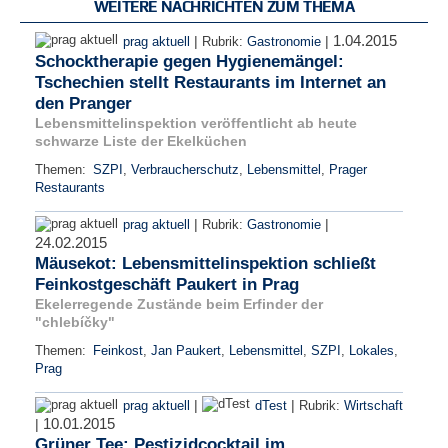
WEITERE NACHRICHTEN ZUM THEMA
1.04.2015
|
|
prag aktuell
Rubrik:
Gastronomie
Schocktherapie gegen Hygienemängel:
Tschechien stellt Restaurants im Internet an
den Pranger
Lebensmittelinspektion veröffentlicht ab heute
schwarze Liste der Ekelküchen
Themen:
SZPI
,
Verbraucherschutz
,
Lebensmittel
,
Prager
Restaurants
|
|
prag aktuell
Rubrik:
Gastronomie
24.02.2015
Mäusekot: Lebensmittelinspektion schließt
Feinkostgeschäft Paukert in Prag
Ekelerregende Zustände beim Erfinder der
"chlebíčky"
Themen:
Feinkost
,
Jan Paukert
,
Lebensmittel
,
SZPI
,
Lokales
,
Prag
|
|
prag aktuell
dTest
Rubrik:
Wirtschaft
10.01.2015
|
Grüner Tee: Pestizidcocktail im