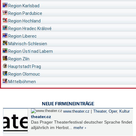
Region Karlsbad
Region Pardubice
Region Hochland
Region Hradec Králové
Region Liberec
Mährisch-Schlesien
Region Ústí nad Labem
Region Zlín
Hauptstadt Prag
Region Olomouc
Mittelböhmen
NEUE FIRMENEINTRÄGE
|
www.theater.cz
Theater, Oper
,
Kultur
theater.cz
Das Prager Theaterfestival deutscher Sprache findet
alljährlich im Herbst...
mehr ›