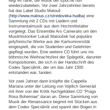
liegt es nahe, die Musik der Epoche nun
wiederzubeleben. Vor zwei Jahrzehnten bereits
hat das Label Studio Matouš
(
http://www.matous.cz/stredoveka-hudba
) eine
Sammlung mit 2 CDs mit Liedern und
Instrumentalmusik aus dem Hochmittelalter
vorgelegt. Das Ensemble Ars Cameralis um den
Musikhistoriker Lukaš Matoušek hat populäre
polyfonische Werke aus der Karlsuniversität
eingespielt, die von Studenten und Gelehrten
gepflegt wurden. Eine weitere CD führt uns ins
böhmische Weihnachtsfest der Spätgotik, darunter
Kompositionen, die sich in der Handschrift des
Codex Speciálník, der um das Jahr 1500
entstanden war, fanden.
Vor zwei Jahren dann knüpfte die Cappella
Mariana unter der Leitung von Vojtěch Semerád
mit ihrer von der Kritik hochgelobten CD “Praga
Rosa Bohemiae” daran an. Diese Sammlung von
Musik der Renaissance beginnt mit Stücken aus
dem Codex Speciálník und spannt den Bogen in