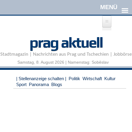
Direkt zum Inhalt
A
prag aktuell
n
m
e
Stadtmagazin | Nachrichten aus Prag und Tschechien | Jobbörse
l
d
Samstag, 8. August 2026 | Namenstag: Soběslav
e
n
|
| Stellenanzeige schalten |
Politik
Wirtschaft
Kultur
R
Sport
Panorama
Blogs
e
g
i
s
t
r
i
e