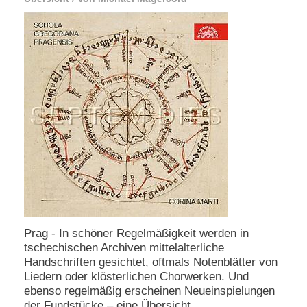
e
n
u
t
z
e
r
n
a
m
e
*
P
a
s
s
Prag - In schöner Regelmäßigkeit werden in
w
tschechischen Archiven mittelalterliche
o
Handschriften gesichtet, oftmals Notenblätter von
r
Liedern oder klösterlichen Chorwerken. Und
t
*
ebenso regelmäßig erscheinen Neueinspielungen
der Fundstücke – eine Übersicht.