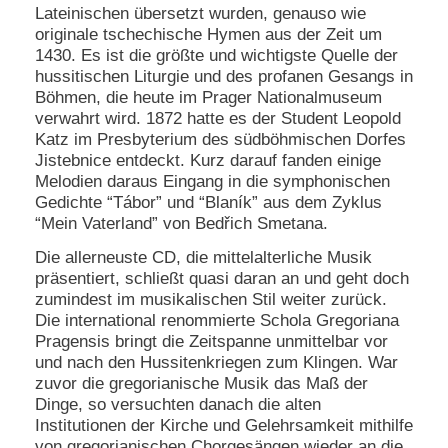
Lateinischen übersetzt wurden, genauso wie
originale tschechische Hymen aus der Zeit um
1430. Es ist die größte und wichtigste Quelle der
hussitischen Liturgie und des profanen Gesangs in
Böhmen, die heute im Prager Nationalmuseum
verwahrt wird. 1872 hatte es der Student Leopold
Katz im Presbyterium des südböhmischen Dorfes
Jistebnice entdeckt. Kurz darauf fanden einige
Melodien daraus Eingang in die symphonischen
Gedichte “Tábor” und “Blaník” aus dem Zyklus
“Mein Vaterland” von Bedřich Smetana.
Die allerneuste CD, die mittelalterliche Musik
präsentiert, schließt quasi daran an und geht doch
zumindest im musikalischen Stil weiter zurück.
Die international renommierte Schola Gregoriana
Pragensis bringt die Zeitspanne unmittelbar vor
und nach den Hussitenkriegen zum Klingen. War
zuvor die gregorianische Musik das Maß der
Dinge, so versuchten danach die alten
Institutionen der Kirche und Gelehrsamkeit mithilfe
von gregorianischen Chorgesängen wieder an die