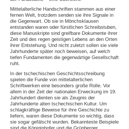
Mittelalterliche Handschriften stammen aus einer
N
e
fernen Welt, trotzdem senden sie ihre Signale in
u
die Gegenwart. Ob sie in Mönchsklausen
e
entstanden waren oder fürstlichen Schreibstuben,
s
diese Manuskripte sind greifbare Dokumente ihrer
P
Zeit und des regen geistigen Lebens an den Orten
a
ihrer Entstehung. Und nicht zuletzt sollen sie viele
s
s
Jahrhunderte später noch beweisen, auf welch
w
tiefen Fundamenten die gegenwärtige Gesellschaft
o
ruht.
r
t
In der tschechischen Geschichtsschreibung
a
spielen die Funde von mittelalterlichen
n
Schriftwerken eine besonders große Rolle. Vor
f
allem in der Zeit der nationalen Erweckung im 19.
o
Jahrhundert dienten sie als Zeugnis der
r
d
Jahrhunderte alten tschechischen Kultur. Um
e
schlagkräftige Beweise für ihre Geschichte zu
r
liefern, waren diese Dokumente so wichtig, dass
n
sie sogar gefälscht wurden. Bekannteste Beispiele
sind die Königinhofer und die Grünberger