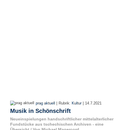
r
e
n
B
E
N
U
T
Z
E
R
A
N
M
E
L
D
|
|
prag aktuell
Rubrik:
Kultur
14.7.2021
U
Musik in Schönschrift
N
G
Neueinspielungen handschriftlicher mittelalterlicher
Fundstücke aus tschechischen Archiven - eine
Übersicht / Von Michael Magercord
B