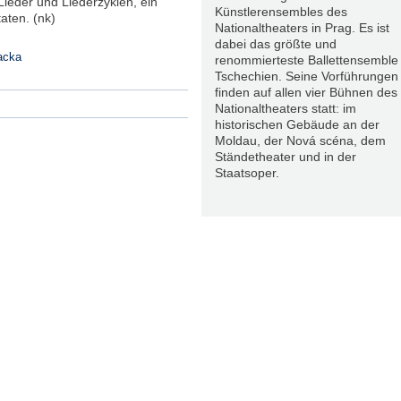
Lieder und Liederzyklen, ein
Künstlerensembles des
aten. (nk)
Nationaltheaters in Prag. Es ist
dabei das größte und
acka
renommierteste Ballettensemble 
Tschechien. Seine Vorführungen
finden auf allen vier Bühnen des
Nationaltheaters statt: im
historischen Gebäude an der
Moldau, der Nová scéna, dem
Ständetheater und in der
Staatsoper.