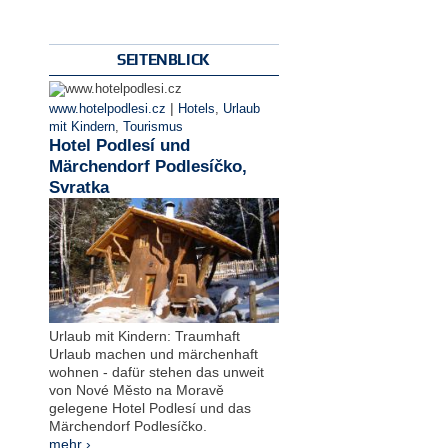
SEITENBLICK
|
www.hotelpodlesi.cz
Hotels
,
Urlaub
mit Kindern
,
Tourismus
Hotel Podlesí und
Märchendorf Podlesíčko,
Svratka
Urlaub mit Kindern: Traumhaft
Urlaub machen und märchenhaft
wohnen - dafür stehen das unweit
von Nové Město na Moravě
gelegene Hotel Podlesí und das
Märchendorf Podlesíčko.
mehr ›