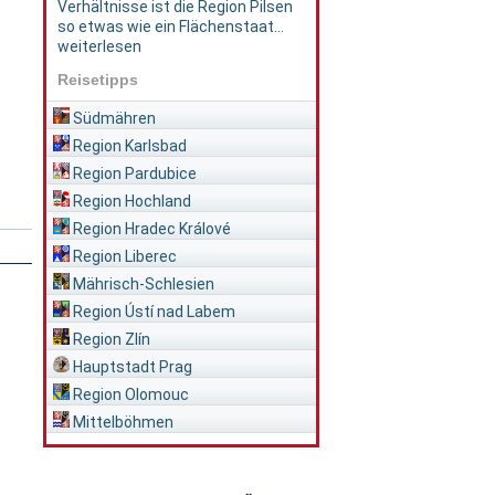
Verhältnisse ist die Region Pilsen
so etwas wie ein Flächenstaat...
weiterlesen
Reisetipps
Südmähren
Region Karlsbad
Region Pardubice
Region Hochland
Region Hradec Králové
Region Liberec
Mährisch-Schlesien
Region Ústí nad Labem
Region Zlín
Hauptstadt Prag
Region Olomouc
Mittelböhmen