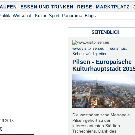
KAUFEN
ESSEN UND TRINKEN
REISE
MARKTPLATZ
Politik
Wirtschaft
Kultur
Sport
Panorama
Blogs
SEITENBLICK
|
www.visitpilsen.eu
Tourismus
,
Sehenswürdigkeiten
Pilsen - Europäische
Kulturhauptstadt 201
Die westböhmische Metropole
Pilsen gehört zu den
7.9.2013
interessantesten Städten
t
Tschechiens. Dank des