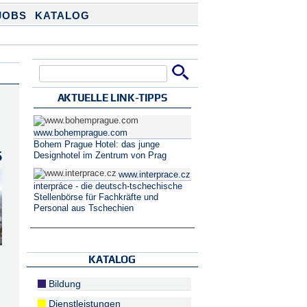
JOBS
KATALOG
Suche
Suchformular
AKTUELLE LINK-TIPPS
www.bohemprague.com
Bohem Prague Hotel: das junge
5
Designhotel im Zentrum von Prag
www.interprace.cz
interpráce - die deutsch-tschechische
Stellenbörse für Fachkräfte und
Personal aus Tschechien
KATALOG
Bildung
Dienstleistungen