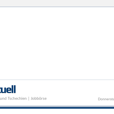
Direkt zum Inhalt
uell
und Tschechien | Jobbörse
Donnersta