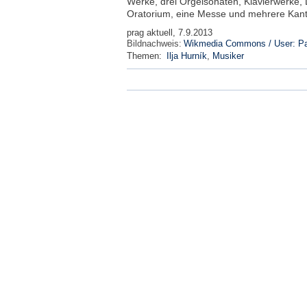
Werke, drei Orgelsonaten, Klavierwerke, 
Oratorium, eine Messe und mehrere Kant
prag aktuell, 7.9.2013
Bildnachweis:
Wikmedia Commons / User: P
Themen:
Ilja Hurník
,
Musiker