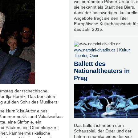
weltberühmten Pilsner Urquells i
sie bekannt als Stadt des Biers,
dank der hochwertigen kulturelle
Angebote trägt sie den Titel
Europäische Kulturhauptstadt für
das Jahr 2015.
|
www.narodni-divadlo.cz
Kultur
,
Theater, Oper
Ballett des
Nationaltheaters in
Prag
Samstag der tschechische
ler Ilja Hurník. Das berichten
ng auf den Sohn des Musikers.
e Hurník ist Autor eines
Kammermusik- und Vokalwerkes.
te, eine Sinfonie, ein
Das Ballett ist neben dem
 und Pauken, ein Oboenkonzert,
Schauspiel, der Oper und der
icher, kammermusikalische
Laterna magika eines der vier