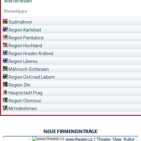
weiterlesen
Reisetipps
Südmähren
Region Karlsbad
Region Pardubice
Region Hochland
Region Hradec Králové
Region Liberec
Mährisch-Schlesien
Region Ústí nad Labem
Region Zlín
Hauptstadt Prag
Region Olomouc
Mittelböhmen
NEUE FIRMENEINTRÄGE
|
www.theater.cz
Theater, Oper
,
Kultur