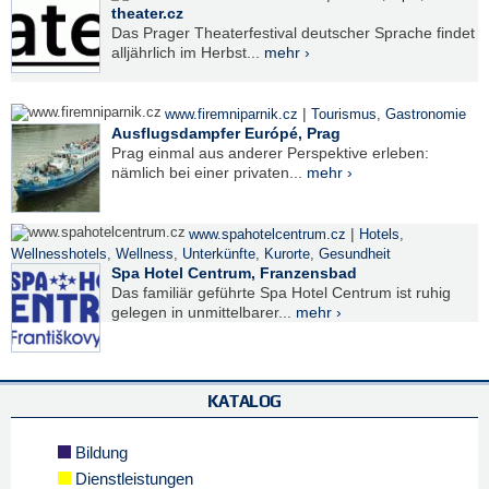
theater.cz
Das Prager Theaterfestival deutscher Sprache findet
alljährlich im Herbst...
mehr ›
|
www.firemniparnik.cz
Tourismus
,
Gastronomie
Ausflugsdampfer Európé, Prag
Prag einmal aus anderer Perspektive erleben:
nämlich bei einer privaten...
mehr ›
|
www.spahotelcentrum.cz
Hotels
,
Wellnesshotels
,
Wellness
,
Unterkünfte
,
Kurorte
,
Gesundheit
Spa Hotel Centrum, Franzensbad
Das familiär geführte Spa Hotel Centrum ist ruhig
gelegen in unmittelbarer...
mehr ›
KATALOG
Bildung
Dienstleistungen