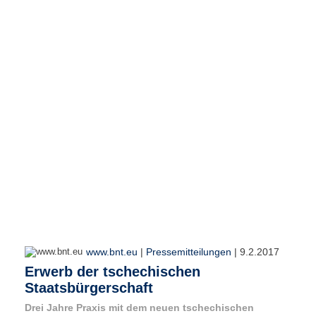
e
n
u
t
z
e
r
n
a
m
e
*
P
a
s
s
w
www.bnt.eu
|
Pressemitteilungen
|
9.2.2017
o
Erwerb der tschechischen
r
t
Staatsbürgerschaft
*
Drei Jahre Praxis mit dem neuen tschechischen