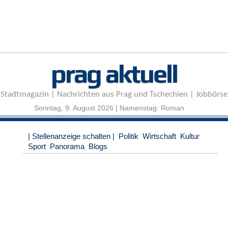
r
e
n
B
E
prag aktuell
N
U
T
Stadtmagazin | Nachrichten aus Prag und Tschechien | Jobbörse
Z
E
Sonntag, 9. August 2026 | Namenstag: Roman
R
A
| Stellenanzeige schalten |
Politik
Wirtschaft
Kultur
N
Sport
Panorama
Blogs
M
E
L
D
U
N
G
B