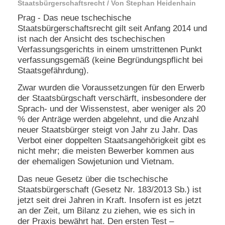
Staatsbürgerschaftsrecht / Von Stephan Heidenhain
N
Prag - Das neue tschechische
e
Staatsbürgerschaftsrecht gilt seit Anfang 2014 und
u
ist nach der Ansicht des tschechischen
e
Verfassungsgerichts in einem umstrittenen Punkt
s
verfassungsgemäß (keine Begründungspflicht bei
P
Staatsgefährdung).
a
s
Zwar wurden die Voraussetzungen für den Erwerb
s
der Staatsbürgschaft verschärft, insbesondere der
w
o
Sprach- und der Wissenstest, aber weniger als 20
r
% der Anträge werden abgelehnt, und die Anzahl
t
neuer Staatsbürger steigt von Jahr zu Jahr. Das
a
Verbot einer doppelten Staatsangehörigkeit gibt es
n
nicht mehr; die meisten Bewerber kommen aus
f
der ehemaligen Sowjetunion und Vietnam.
o
r
Das neue Gesetz über die tschechische
d
e
Staatsbürgerschaft (Gesetz Nr. 183/2013 Sb.) ist
r
jetzt seit drei Jahren in Kraft. Insofern ist es jetzt
n
an der Zeit, um Bilanz zu ziehen, wie es sich in
der Praxis bewährt hat. Den ersten Test –