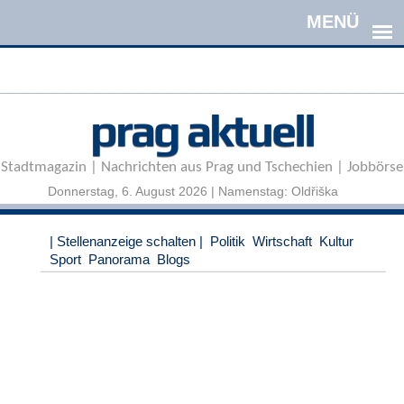
Direkt zum Inhalt
A
prag aktuell
n
m
e
Stadtmagazin | Nachrichten aus Prag und Tschechien | Jobbörse
l
d
Donnerstag, 6. August 2026 | Namenstag: Oldřiška
e
n
|
| Stellenanzeige schalten |
Politik
Wirtschaft
Kultur
R
Sport
Panorama
Blogs
e
g
i
s
t
r
i
e