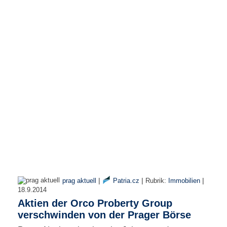
r
e
n
B
E
N
U
T
Z
E
R
A
N
M
E
L
D
|
|
|
prag aktuell
Patria.cz
Rubrik:
Immobilien
U
18.9.2014
N
Aktien der Orco Proberty Group
G
verschwinden von der Prager Börse
B