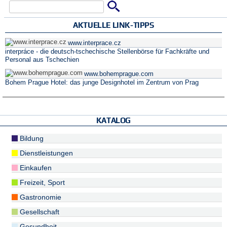
Suche
Suchformular
AKTUELLE LINK-TIPPS
www.interprace.cz
interpráce - die deutsch-tschechische Stellenbörse für Fachkräfte und
Personal aus Tschechien
www.bohemprague.com
Bohem Prague Hotel: das junge Designhotel im Zentrum von Prag
KATALOG
Bildung
Dienstleistungen
Einkaufen
Freizeit, Sport
Gastronomie
Gesellschaft
Gesundheit