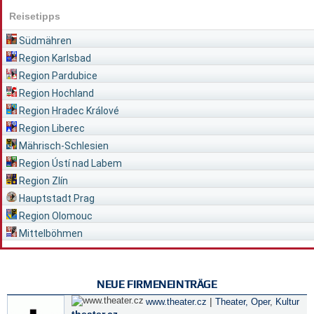
Reisetipps
Südmähren
Region Karlsbad
Region Pardubice
Region Hochland
Region Hradec Králové
Region Liberec
Mährisch-Schlesien
Region Ústí nad Labem
Region Zlín
Hauptstadt Prag
Region Olomouc
Mittelböhmen
NEUE FIRMENEINTRÄGE
|
www.theater.cz
Theater, Oper
,
Kultur
theater.cz