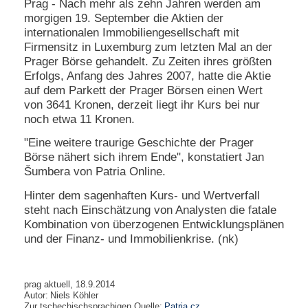
Prag - Nach mehr als zehn Jahren werden am
e
morgigen 19. September die Aktien der
n
internationalen Immobiliengesellschaft mit
u
Firmensitz in Luxemburg zum letzten Mal an der
t
Prager Börse gehandelt. Zu Zeiten ihres größten
z
e
Erfolgs, Anfang des Jahres 2007, hatte die Aktie
r
auf dem Parkett der Prager Börsen einen Wert
n
von 3641 Kronen, derzeit liegt ihr Kurs bei nur
a
noch etwa 11 Kronen.
m
e
"Eine weitere traurige Geschichte der Prager
*
Börse nähert sich ihrem Ende", konstatiert Jan
Šumbera von Patria Online.
P
Hinter dem sagenhaften Kurs- und Wertverfall
a
steht nach Einschätzung von Analysten die fatale
s
Kombination von überzogenen Entwicklungsplänen
s
und der Finanz- und Immobilienkrise. (nk)
w
o
r
t
prag aktuell, 18.9.2014
*
Autor:
Niels Köhler
Zur tschechischsprachigen Quelle:
Patria.cz