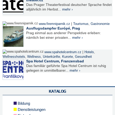
Das Prager Theaterfestival deutscher Sprache findet
alljährlich im Herbst...
mehr ›
|
www.firemniparnik.cz
Tourismus
,
Gastronomie
Ausflugsdampfer Európé, Prag
Prag einmal aus anderer Perspektive erleben:
nämlich bei einer privaten...
mehr ›
|
www.spahotelcentrum.cz
Hotels
,
Wellnesshotels
,
Wellness
,
Unterkünfte
,
Kurorte
,
Gesundheit
Spa Hotel Centrum, Franzensbad
Das familiär geführte Spa Hotel Centrum ist ruhig
gelegen in unmittelbarer...
mehr ›
KATALOG
Bildung
Dienstleistungen