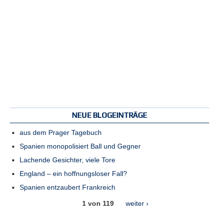
e
n
u
t
z
e
r
n
a
m
e
*
NEUE BLOGEINTRÄGE
aus dem Prager Tagebuch
P
a
Spanien monopolisiert Ball und Gegner
s
Lachende Gesichter, viele Tore
s
w
England – ein hoffnungsloser Fall?
o
Spanien entzaubert Frankreich
r
t
1 von 119
weiter ›
*