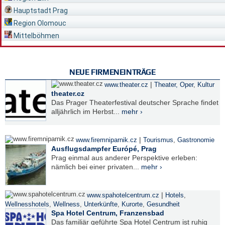
Hauptstadt Prag
Region Olomouc
Mittelböhmen
NEUE FIRMENEINTRÄGE
|
www.theater.cz
Theater, Oper
,
Kultur
theater.cz
Das Prager Theaterfestival deutscher Sprache findet
alljährlich im Herbst...
mehr ›
|
www.firemniparnik.cz
Tourismus
,
Gastronomie
Ausflugsdampfer Európé, Prag
Prag einmal aus anderer Perspektive erleben:
nämlich bei einer privaten...
mehr ›
|
www.spahotelcentrum.cz
Hotels
,
Wellnesshotels
,
Wellness
,
Unterkünfte
,
Kurorte
,
Gesundheit
Spa Hotel Centrum, Franzensbad
Das familiär geführte Spa Hotel Centrum ist ruhig