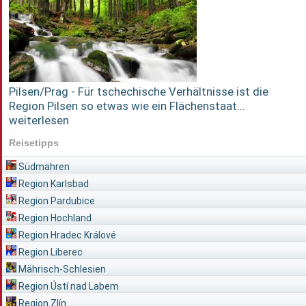
Pilsen/Prag - Für tschechische Verhältnisse ist die
Region Pilsen so etwas wie ein Flächenstaat...
weiterlesen
Reisetipps
Südmähren
Region Karlsbad
Region Pardubice
Region Hochland
Region Hradec Králové
Region Liberec
Mährisch-Schlesien
Region Ústí nad Labem
Region Zlín