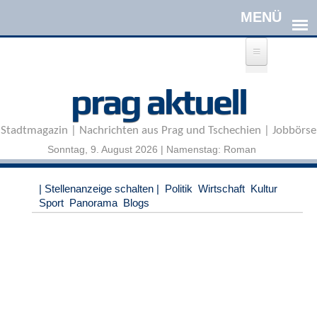
Direkt zum Inhalt
A
prag aktuell
n
m
e
Stadtmagazin | Nachrichten aus Prag und Tschechien | Jobbörse
l
d
Sonntag, 9. August 2026 | Namenstag: Roman
e
n
|
| Stellenanzeige schalten |
Politik
Wirtschaft
Kultur
R
Sport
Panorama
Blogs
e
g
i
s
t
r
i
e