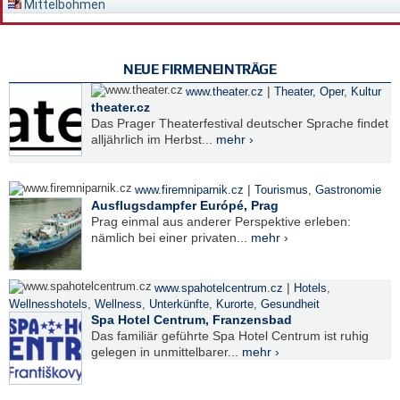
Mittelböhmen
NEUE FIRMENEINTRÄGE
|
www.theater.cz
Theater, Oper
,
Kultur
theater.cz
Das Prager Theaterfestival deutscher Sprache findet
alljährlich im Herbst...
mehr ›
|
www.firemniparnik.cz
Tourismus
,
Gastronomie
Ausflugsdampfer Európé, Prag
Prag einmal aus anderer Perspektive erleben:
nämlich bei einer privaten...
mehr ›
|
www.spahotelcentrum.cz
Hotels
,
Wellnesshotels
,
Wellness
,
Unterkünfte
,
Kurorte
,
Gesundheit
Spa Hotel Centrum, Franzensbad
Das familiär geführte Spa Hotel Centrum ist ruhig
gelegen in unmittelbarer...
mehr ›