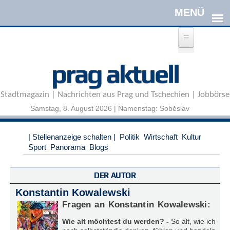
Direkt zum Inhalt
A
prag aktuell
n
m
e
Stadtmagazin | Nachrichten aus Prag und Tschechien | Jobbörse
l
d
Samstag, 8. August 2026 | Namenstag: Soběslav
e
n
|
| Stellenanzeige schalten |
Politik
Wirtschaft
Kultur
R
Sport
Panorama
Blogs
e
g
i
DER AUTOR
s
Konstantin Kowalewski
t
r
Fragen an Konstantin Kowalewski:
i
Wie alt möchtest du werden? -
So alt, wie ich
e