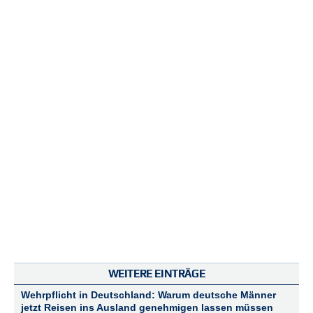
N
e
u
e
s
P
a
s
s
w
o
r
t
a
n
f
o
r
d
e
WEITERE EINTRÄGE
r
n
Wehrpflicht in Deutschland: Warum deutsche Männer
jetzt Reisen ins Ausland genehmigen lassen müssen