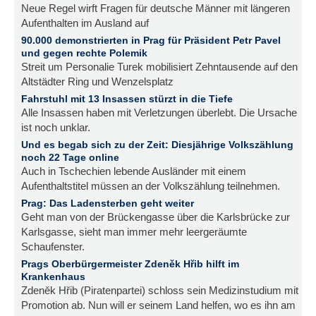
Neue Regel wirft Fragen für deutsche Männer mit längeren
Aufenthalten im Ausland auf
90.000 demonstrierten in Prag für Präsident Petr Pavel
und gegen rechte Polemik
Streit um Personalie Turek mobilisiert Zehntausende auf den
Altstädter Ring und Wenzelsplatz
Fahrstuhl mit 13 Insassen stürzt in die Tiefe
Alle Insassen haben mit Verletzungen überlebt. Die Ursache
ist noch unklar.
Und es begab sich zu der Zeit: Diesjährige Volkszählung
noch 22 Tage online
Auch in Tschechien lebende Ausländer mit einem
Aufenthaltstitel müssen an der Volkszählung teilnehmen.
Prag: Das Ladensterben geht weiter
Geht man von der Brückengasse über die Karlsbrücke zur
Karlsgasse, sieht man immer mehr leergeräumte
Schaufenster.
Prags Oberbürgermeister Zdeněk Hřib hilft im
Krankenhaus
Zdeněk Hřib (Piratenpartei) schloss sein Medizinstudium mit
Promotion ab. Nun will er seinem Land helfen, wo es ihn am