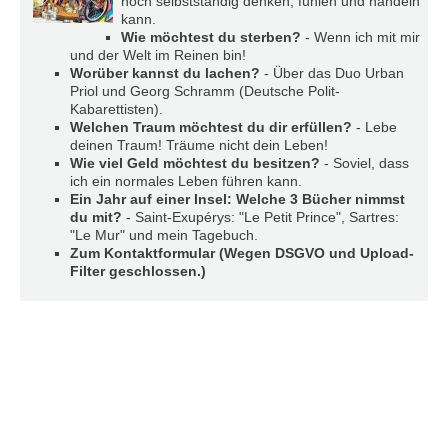
noch selbstständig denken, fühlen und handeln
r
kann.
e
Wie möchtest du sterben?
- Wenn ich mit mir
n
und der Welt im Reinen bin!
Worüber kannst du lachen?
- Über das Duo Urban
B
Priol und Georg Schramm (Deutsche Polit-
E
Kabarettisten).
Welchen Traum möchtest du dir erfüllen?
- Lebe
N
deinen Traum! Träume nicht dein Leben!
U
Wie viel Geld möchtest du besitzen?
- Soviel, dass
T
ich ein normales Leben führen kann.
Z
Ein Jahr auf einer Insel: Welche 3 Bücher nimmst
E
du mit?
- Saint-Exupérys: "Le Petit Prince", Sartres:
R
"Le Mur" und mein Tagebuch.
A
Zum Kontaktformular (Wegen DSGVO und Upload-
N
Filter geschlossen.)
M
E
L
D
U
N
G
B