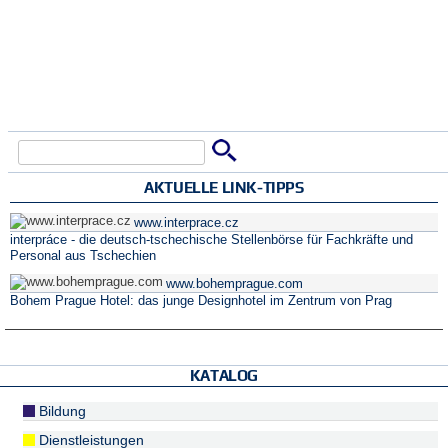
Suche
Suchformular
AKTUELLE LINK-TIPPS
www.interprace.cz
interpráce - die deutsch-tschechische Stellenbörse für Fachkräfte und
Personal aus Tschechien
www.bohemprague.com
Bohem Prague Hotel: das junge Designhotel im Zentrum von Prag
KATALOG
Bildung
Dienstleistungen