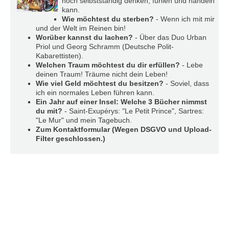
noch selbstständig denken, fühlen und handeln
r
kann.
e
Wie möchtest du sterben?
- Wenn ich mit mir
n
und der Welt im Reinen bin!
Worüber kannst du lachen?
- Über das Duo Urban
B
Priol und Georg Schramm (Deutsche Polit-
E
Kabarettisten).
Welchen Traum möchtest du dir erfüllen?
- Lebe
N
deinen Traum! Träume nicht dein Leben!
U
Wie viel Geld möchtest du besitzen?
- Soviel, dass
T
ich ein normales Leben führen kann.
Z
Ein Jahr auf einer Insel: Welche 3 Bücher nimmst
E
du mit?
- Saint-Exupérys: "Le Petit Prince", Sartres:
R
"Le Mur" und mein Tagebuch.
A
Zum Kontaktformular (Wegen DSGVO und Upload-
N
Filter geschlossen.)
M
E
L
D
U
N
G
B