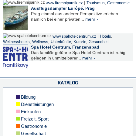
|
www.firemniparnik.cz
Tourismus
,
Gastronomie
Ausflugsdampfer Európé, Prag
Prag einmal aus anderer Perspektive erleben:
nämlich bei einer privaten...
mehr ›
|
www.spahotelcentrum.cz
Hotels
,
Wellnesshotels
,
Wellness
,
Unterkünfte
,
Kurorte
,
Gesundheit
Spa Hotel Centrum, Franzensbad
Das familiär geführte Spa Hotel Centrum ist ruhig
gelegen in unmittelbarer...
mehr ›
KATALOG
Bildung
Dienstleistungen
Einkaufen
Freizeit, Sport
Gastronomie
Gesellschaft