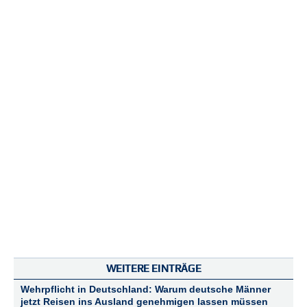
N
e
u
e
s
P
a
s
s
w
o
r
t
a
n
f
o
r
d
e
WEITERE EINTRÄGE
r
n
Wehrpflicht in Deutschland: Warum deutsche Männer
jetzt Reisen ins Ausland genehmigen lassen müssen