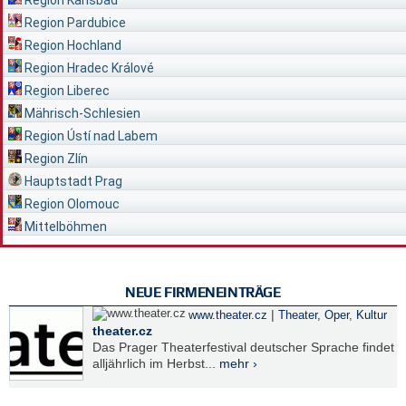
Region Karlsbad
Region Pardubice
Region Hochland
Region Hradec Králové
Region Liberec
Mährisch-Schlesien
Region Ústí nad Labem
Region Zlín
Hauptstadt Prag
Region Olomouc
Mittelböhmen
NEUE FIRMENEINTRÄGE
|
www.theater.cz
Theater, Oper
,
Kultur
theater.cz
Das Prager Theaterfestival deutscher Sprache findet
alljährlich im Herbst...
mehr ›