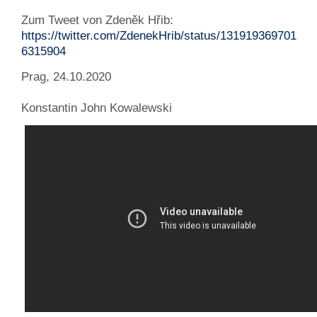
Zum Tweet von Zdeněk Hřib:
https://twitter.com/ZdenekHrib/status/131919369701
6315904
Prag, 24.10.2020
Konstantin John Kowalewski