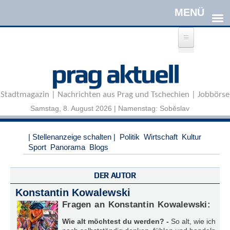
Direkt zum Inhalt
A
prag aktuell
n
m
e
Stadtmagazin | Nachrichten aus Prag und Tschechien | Jobbörse
l
d
Samstag, 8. August 2026 | Namenstag: Soběslav
e
n
|
| Stellenanzeige schalten |
Politik
Wirtschaft
Kultur
R
Sport
Panorama
Blogs
e
g
i
DER AUTOR
s
Konstantin Kowalewski
t
r
Fragen an Konstantin Kowalewski:
i
Wie alt möchtest du werden? -
So alt, wie ich
e