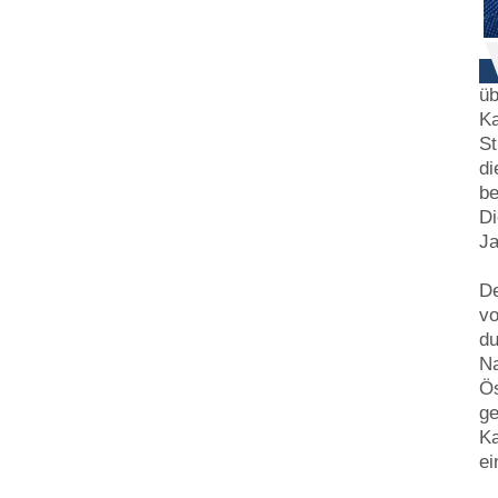
üb
Ka
St
di
be
Di
Ja
De
vo
du
Na
Ös
ge
Ka
ei