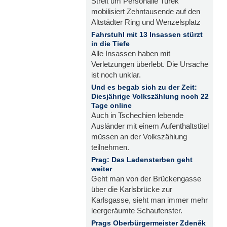
Streit um Personalie Turek
mobilisiert Zehntausende auf den
Altstädter Ring und Wenzelsplatz
Fahrstuhl mit 13 Insassen stürzt
in die Tiefe
Alle Insassen haben mit
Verletzungen überlebt. Die Ursache
ist noch unklar.
Und es begab sich zu der Zeit:
Diesjährige Volkszählung noch 22
Tage online
Auch in Tschechien lebende
Ausländer mit einem Aufenthaltstitel
müssen an der Volkszählung
teilnehmen.
Prag: Das Ladensterben geht
weiter
Geht man von der Brückengasse
über die Karlsbrücke zur
Karlsgasse, sieht man immer mehr
leergeräumte Schaufenster.
Prags Oberbürgermeister Zdeněk