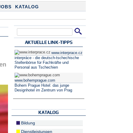
JOBS
KATALOG
Suche
Suchformular
AKTUELLE LINK-TIPPS
www.interprace.cz
interpráce - die deutsch-tschechische
Stellenbörse für Fachkräfte und
ren
Personal aus Tschechien
www.bohemprague.com
Bohem Prague Hotel: das junge
Designhotel im Zentrum von Prag
KATALOG
Bildung
Dienstleistungen