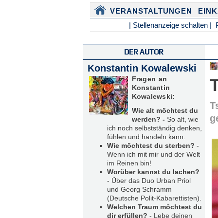
VERANSTALTUNGEN
EIN
| Stellenanzeige schalten |
DER AUTOR
Konstantin Kowalewski
Fragen an
Konstantin
Kowalewski:
T
Wie alt möchtest du
g
werden? -
So alt, wie
ich noch selbstständig denken,
fühlen und handeln kann.
Wie möchtest du sterben?
-
Wenn ich mit mir und der Welt
im Reinen bin!
Worüber kannst du lachen?
- Über das Duo Urban Priol
und Georg Schramm
(Deutsche Polit-Kabarettisten).
Welchen Traum möchtest du
dir erfüllen?
- Lebe deinen