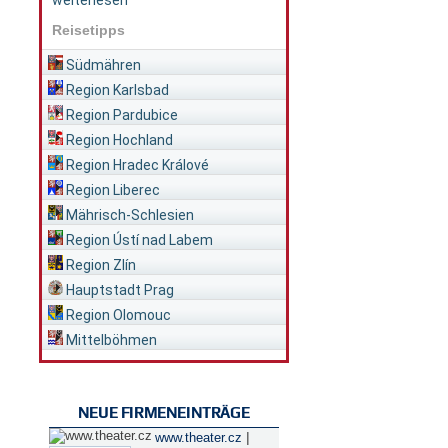
weiterlesen
Reisetipps
Südmähren
Region Karlsbad
Region Pardubice
Region Hochland
Region Hradec Králové
Region Liberec
Mährisch-Schlesien
Region Ústí nad Labem
Region Zlín
Hauptstadt Prag
Region Olomouc
Mittelböhmen
NEUE FIRMENEINTRÄGE
|
www.theater.cz