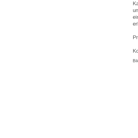
Ka
un
ei
er
Pr
Ko
Bi