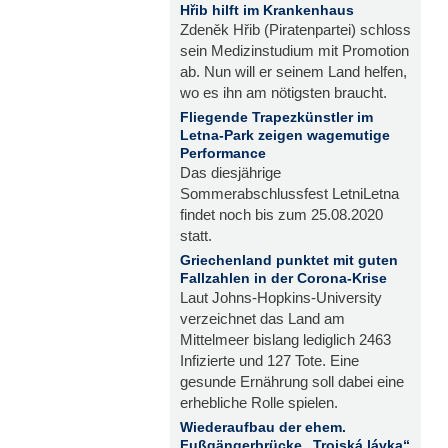
Hřib hilft im Krankenhaus
Zdeněk Hřib (Piratenpartei) schloss
sein Medizinstudium mit Promotion
ab. Nun will er seinem Land helfen,
wo es ihn am nötigsten braucht.
Fliegende Trapezkünstler im
Letna-Park zeigen wagemutige
Performance
Das diesjährige
Sommerabschlussfest LetniLetna
findet noch bis zum 25.08.2020
statt.
Griechenland punktet mit guten
Fallzahlen in der Corona-Krise
Laut Johns-Hopkins-University
verzeichnet das Land am
Mittelmeer bislang lediglich 2463
Infizierte und 127 Tote. Eine
gesunde Ernährung soll dabei eine
erhebliche Rolle spielen.
Wiederaufbau der ehem.
Fußgängerbrücke „Trojská lávka“