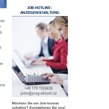
JOB-HOTLINE |
ANZEIGENSCHALTUNG
ei.
e
g,
0
er
ens
"
Möchten Sie ein Job-Inserat
schalten? Kontaktieren Sie uns!