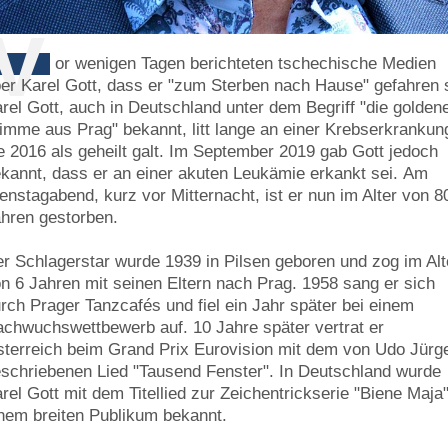
V
or wenigen Tagen berichteten tschechische Medien
er Karel Gott, dass er "zum Sterben nach Hause" gefahren s
rel Gott, auch in Deutschland unter dem Begriff "die golden
imme aus Prag" bekannt, litt lange an einer Krebserkrankun
e 2016 als geheilt galt. Im September 2019 gab Gott jedoch
kannt, dass er an einer akuten Leukämie erkankt sei. Am
enstagabend, kurz vor Mitternacht, ist er nun im Alter von 8
hren gestorben.
r Schlagerstar wurde 1939 in Pilsen geboren und zog im Alt
n 6 Jahren mit seinen Eltern nach Prag. 1958 sang er sich
rch Prager Tanzcafés und fiel ein Jahr später bei einem
chwuchswettbewerb auf. 10 Jahre später vertrat er
terreich beim Grand Prix Eurovision mit dem von Udo Jürg
schriebenen Lied "Tausend Fenster". In Deutschland wurde
rel Gott mit dem Titellied zur Zeichentrickserie "Biene Maja
nem breiten Publikum bekannt.