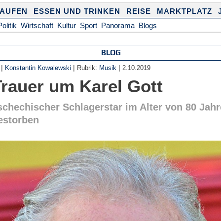
KAUFEN
ESSEN UND TRINKEN
REISE
MARKTPLATZ
Politik
Wirtschaft
Kultur
Sport
Panorama
Blogs
BLOG
|
|
|
Konstantin Kowalewski
Rubrik:
Musik
2.10.2019
Trauer um Karel Gott
schechischer Schlagerstar im Alter von 80 Jah
estorben