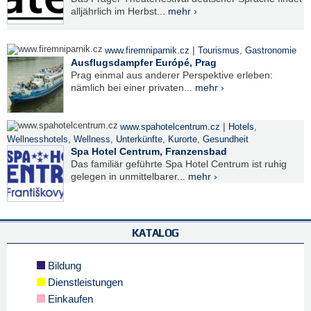
alljährlich im Herbst...
mehr ›
|
www.firemniparnik.cz
Tourismus
,
Gastronomie
Ausflugsdampfer Európé, Prag
Prag einmal aus anderer Perspektive erleben:
nämlich bei einer privaten...
mehr ›
|
www.spahotelcentrum.cz
Hotels
,
Wellnesshotels
,
Wellness
,
Unterkünfte
,
Kurorte
,
Gesundheit
Spa Hotel Centrum, Franzensbad
Das familiär geführte Spa Hotel Centrum ist ruhig
gelegen in unmittelbarer...
mehr ›
KATALOG
Bildung
Dienstleistungen
Einkaufen