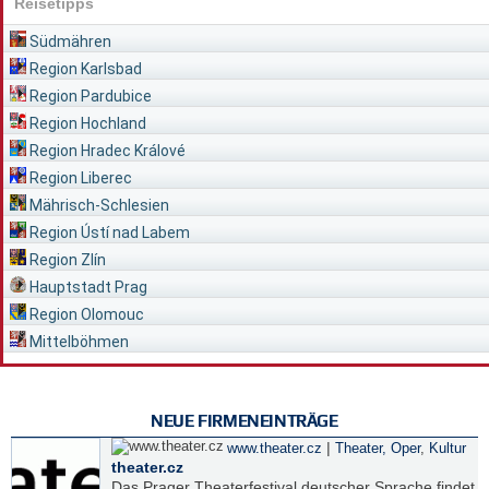
Reisetipps
Südmähren
Region Karlsbad
Region Pardubice
Region Hochland
Region Hradec Králové
Region Liberec
Mährisch-Schlesien
Region Ústí nad Labem
Region Zlín
Hauptstadt Prag
Region Olomouc
Mittelböhmen
NEUE FIRMENEINTRÄGE
|
www.theater.cz
Theater, Oper
,
Kultur
theater.cz
Das Prager Theaterfestival deutscher Sprache findet