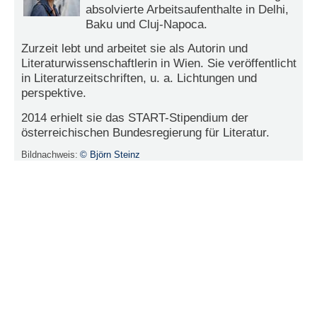
r
absolvierte Arbeitsaufenthalte in Delhi,
e
Baku und Cluj-Napoca.
n
Zurzeit lebt und arbeitet sie als Autorin und
B
Literaturwissenschaftlerin in Wien. Sie veröffentlicht
E
in Literaturzeitschriften, u. a. Lichtungen und
N
perspektive.
U
2014 erhielt sie das START-Stipendium der
T
österreichischen Bundesregierung für Literatur.
Z
E
Bildnachweis:
© Björn Steinz
R
A
N
M
E
L
D
U
N
G
B