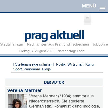
Direkt zum Inhalt
A
prag aktuell
n
m
e
Stadtmagazin | Nachrichten aus Prag und Tschechien | Jobbörse
l
d
Freitag, 7. August 2026 | Namenstag: Lada
e
n
|
| Stellenanzeige schalten |
Politik
Wirtschaft
Kultur
R
Sport
Panorama
Blogs
e
g
i
DER AUTOR
s
Verena Mermer
t
r
Verena Mermer (*1984) stammt aus
i
Niederösterreich. Sie studierte
e
Germanistik, Romanistik und Indologie,