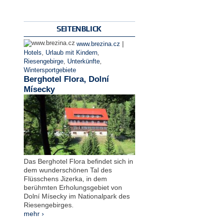
SEITENBLICK
|
www.brezina.cz
Hotels
,
Urlaub mit Kindern
,
Riesengebirge
,
Unterkünfte
,
Wintersportgebiete
Berghotel Flora, Dolní
Mísecky
Das Berghotel Flora befindet sich in
dem wunderschönen Tal des
Flüsschens Jizerka, in dem
berühmten Erholungsgebiet von
Dolní Mísecky im Nationalpark des
Riesengebirges.
mehr ›