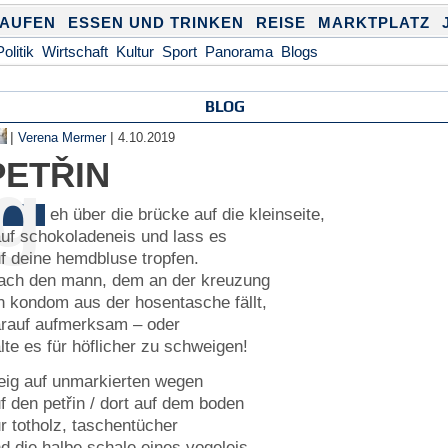
KAUFEN
ESSEN UND TRINKEN
REISE
MARKTPLATZ
Politik
Wirtschaft
Kultur
Sport
Panorama
Blogs
BLOG
|
|
Verena Mermer
4.10.2019
PETŘIN
g
eh über die brücke auf die kleinseite,
uf schokoladeneis und lass es
f deine hemdbluse tropfen.
ach den mann, dem an der kreuzung
n kondom aus der hosentasche fällt,
rauf aufmerksam – oder
lte es für höflicher zu schweigen!
eig auf unmarkierten wegen
f den petřin / dort auf dem boden
r totholz, taschentücher
d die halbe schale eines vogeleis.