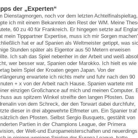
ipps der „Experten“
 Dienstagmorgen, noch vor dem letzten Achtelfinalspieltag,
ppte ich mit einem Bekannten den Rest der WM. Meine Thes
utete, 60 zu 40 für Frankreich. Er hingegen setzte auf Engla
t mein Tipppartner Expertise, muss ich mir Sorgen machen
hließlich hat er auf Spanien als Weltmeister getippt, was si
nige Stunden später als Eigentor aus 50 Metern erweisen
llte. Ich sah das Spiel nebenher in der Arbeit und weiß absol
cht, wer besser war, Spanien oder Marokko. Ich hielt es wi
rtag beim Spiel der Kroaten gegen Japan. Von der
rlängerung erwartete ich nichts mehr und fuhr nach den 90
nuten + x von der Arbeit nach Hause. Spanien wartete mit
iner einzigen Großchance auf mich und meinen Computer. 
huss aus spitzem Winkel streifte den langen Pfosten. Das
renalin von dem Schreck, der den Torwart dabei durchfuhr,
tzte dieser in drei abgewehrte Elfmeter um. Ein Spanier traf
sätzlich den Pfosten. Selbst Sergio Busquets, gestählt von
nderten Partien in der Champions League, der Primera
vision, der Welt-und Europameisterschaften und neuerdings
ch in einigen wenigen Spielen der Europa League, hatte