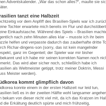
nen Adventskalender. „War das schon alles?“, maulte sie si
äter.
rasilien tanzt eine Halbzeit
chtzeitig vor dem Anpfiff des Brasilien-Spiels war ich zurüc
ine Tochter erwartete mich bereits im Flur und durchstöber
ine Einkaufstasche. Während des Spiels – Brasilien macht
gentlich nach zehn Minuten alles klar – musste ich ihr beim
zzle helfen und verpasste dadurch das zauberhafte dritte T
rch Richar-dingens-son (sorry, das ist kein mangelnder
spekt, ganz im Gegenteil; der Spieler war mir bisher
bekannt und ich habe mir seinen korrekten Namen noch nic
merkt. Das wird aber sicher noch, schließlich habe ich
asilien als Weltmeister getippt, trotz meiner Doktrin, Messi
ss Meister werden).
üdkorea kommt glimpflich davon
dkorea konnte einem in der ersten Halbzeit nur leid tun,
asilien ließ es in der zweiten Hälfte wohl langsamer angehe
h bekam von dieser nicht viel mit, da ich das Kratzen im Ha
d die Erkältung deutlich spürte und mich frühzeitig,