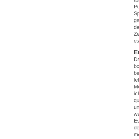
Pu
Sp
ge
de
Ze
es
E
Da
bo
be
le
Mu
ic
qu
un
wa
Es
de
me