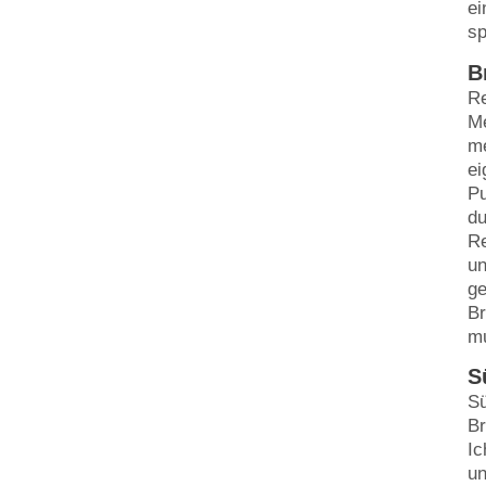
ei
sp
B
Re
Me
me
ei
Pu
du
Re
un
ge
Br
mu
S
Sü
Br
Ic
un