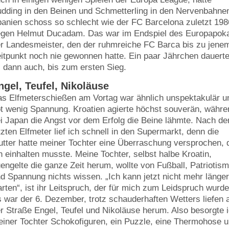
dding in den Beinen und Schmetterling in den Nervenbahne
anien schoss so schlecht wie der FC Barcelona zuletzt 198
gen Helmut Ducadam. Das war im Endspiel des Europapok
r Landesmeister, den der ruhmreiche FC Barca bis zu jene
itpunkt noch nie gewonnen hatte. Ein paar Jährchen dauert
 dann auch, bis zum ersten Sieg.
ngel, Teufel, Nikoläuse
s Elfmeterschießen am Vortag war ähnlich unspektakulär u
t wenig Spannung. Kroatien agierte höchst souverän, währe
i Japan die Angst vor dem Erfolg die Beine lähmte. Nach d
tzten Elfmeter lief ich schnell in den Supermarkt, denn die
tter hatte meiner Tochter eine Überraschung versprochen, 
h einhalten musste. Meine Tochter, selbst halbe Kroatin,
engelte die ganze Zeit herum, wollte von Fußball, Patriotis
d Spannung nichts wissen. „Ich kann jetzt nicht mehr länge
rten“, ist ihr Leitspruch, der für mich zum Leidspruch wurde
 war der 6. Dezember, trotz schauderhaften Wetters liefen 
r Straße Engel, Teufel und Nikoläuse herum. Also besorgte 
iner Tochter Schokofiguren, ein Puzzle, eine Thermohose 