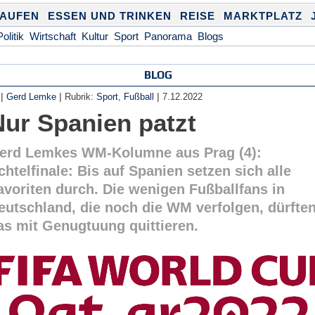
KAUFEN
ESSEN UND TRINKEN
REISE
MARKTPLATZ
Politik
Wirtschaft
Kultur
Sport
Panorama
Blogs
BLOG
|
|
|
Gerd Lemke
Rubrik:
Sport
,
Fußball
7.12.2022
Nur Spanien patzt
erd Lemkes WM-Kolumne aus Prag (4):
chtelfinale: Bis auf Spanien setzen sich alle
avoriten durch. Die wenigen Fußballfans in
eutschland, die noch die WM verfolgen, dürfte
as mit Genugtuung quittieren.