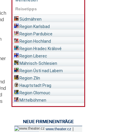
weiterlesen
Reisetipps
ich
nd
Südmähren
Region Karlsbad
Region Pardubice
h
Region Hochland
Region Hradec Králové
Region Liberec
ner
Mährisch-Schlesien
Region Ústí nad Labem
Region Zlín
Und
Hauptstadt Prag
Und
Region Olomouc
d
Mittelböhmen
us
NEUE FIRMENEINTRÄGE
|
www.theater.cz