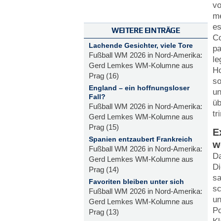
vo
me
es
WEITERE EINTRÄGE
Co
Lachende Gesichter, viele Tore
pa
Fußball WM 2026 in Nord-Amerika:
le
Gerd Lemkes WM-Kolumne aus
Ho
Prag (16)
so
England – ein hoffnungsloser
un
Fall?
üb
Fußball WM 2026 in Nord-Amerika:
tr
Gerd Lemkes WM-Kolumne aus
Prag (15)
E
Spanien entzaubert Frankreich
w
Fußball WM 2026 in Nord-Amerika:
Da
Gerd Lemkes WM-Kolumne aus
Di
Prag (14)
sa
Favoriten bleiben unter sich
sc
Fußball WM 2026 in Nord-Amerika:
un
Gerd Lemkes WM-Kolumne aus
Po
Prag (13)