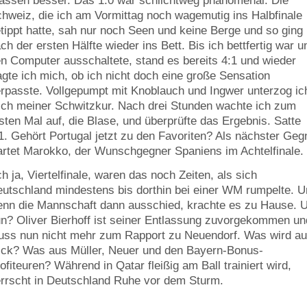
assen besser. Das 1:0 war schlichtweg phänomenal. Die
hweiz, die ich am Vormittag noch wagemutig ins Halbfinale
tippt hatte, sah nur noch Seen und keine Berge und so ging 
ch der ersten Hälfte wieder ins Bett. Bis ich bettfertig war u
n Computer ausschaltete, stand es bereits 4:1 und wieder
agte ich mich, ob ich nicht doch eine große Sensation
rpasste. Vollgepumpt mit Knoblauch und Ingwer unterzog ic
ch meiner Schwitzkur. Nach drei Stunden wachte ich zum
sten Mal auf, die Blase, und überprüfte das Ergebnis. Satte
1. Gehört Portugal jetzt zu den Favoriten? Als nächster Geg
rtet Marokko, der Wunschgegner Spaniens im Achtelfinale.
h ja, Viertelfinale, waren das noch Zeiten, als sich
utschland mindestens bis dorthin bei einer WM rumpelte. 
nn die Mannschaft dann ausschied, krachte es zu Hause. 
n? Oliver Bierhoff ist seiner Entlassung zuvorgekommen un
ss nun nicht mehr zum Rapport zu Neuendorf. Was wird a
ick? Was aus Müller, Neuer und den Bayern-Bonus-
ofiteuren? Während in Qatar fleißig am Ball trainiert wird,
rrscht in Deutschland Ruhe vor dem Sturm.