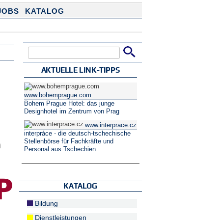
JOBS
KATALOG
Suche
Suchformular
AKTUELLE LINK-TIPPS
www.bohemprague.com
Bohem Prague Hotel: das junge
Designhotel im Zentrum von Prag
www.interprace.cz
interpráce - die deutsch-tschechische
Stellenbörse für Fachkräfte und
n
Personal aus Tschechien
KATALOG
Bildung
Dienstleistungen