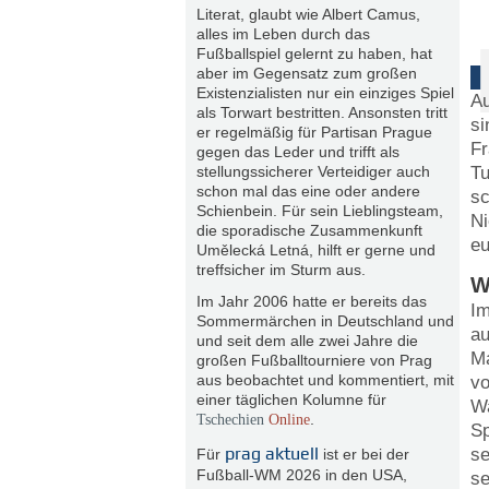
Literat, glaubt wie Albert Camus,
alles im Leben durch das
Fußballspiel gelernt zu haben, hat
aber im Gegensatz zum großen
Existenzialisten nur ein einziges Spiel
Au
als Torwart bestritten. Ansonsten tritt
si
er regelmäßig für Partisan Prague
Fr
gegen das Leder und trifft als
Tu
stellungssicherer Verteidiger auch
schon mal das eine oder andere
sc
Schienbein. Für sein Lieblingsteam,
Ni
die sporadische Zusammenkunft
eu
Umělecká Letná, hilft er gerne und
treffsicher im Sturm aus.
W
Im Jahr 2006 hatte er bereits das
Im
Sommermärchen in Deutschland und
au
und seit dem alle zwei Jahre die
Ma
großen Fußballtourniere von Prag
aus beobachtet und kommentiert, mit
vo
einer täglichen Kolumne für
Wa
.
Tschechien
Online
Sp
prag aktuell
se
Für
ist er bei der
Fußball-WM 2026 in den USA,
se