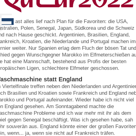
F
ast alles lief nach Plan für die Favoriten: die USA,
stralien, Polen, Senegal, Japan, Südkorea und die Schweiz
nd nach Hause geschickt. Argentinien, Brasilien, England,
ankreich, Kroatien, die Niederlande und Portugal machen im
rnier weiter. Nur Spanien erlag dem Fluch der bösen Tat un
hied gegen Wunschgegner Marokko im Elfmeterschießen a
e hat eine Mannschaft, bestehend aus Profis der besten
ropäischen Ligen, schlechtere Elfmeter geschossen.
aschmaschine statt England
 Viertelfinale treffen neben den Niederlanden und Argentinie
ch Brasilien und Kroatien sowie Frankreich und England ne
rokko und Portugal aufeinander. Wieder habe ich nicht viel
n England gesehen. Am Sonntagabend machte die
schmaschine Probleme und ich war mehr mit ihr als dem
iel gegen Senegal beschäftigt. Was ich gesehen habe, sah
hr souverän aus. England könnte einer der großen Favorite
in, wenn... ja, wenn sie nicht auf Frankreich träfen.