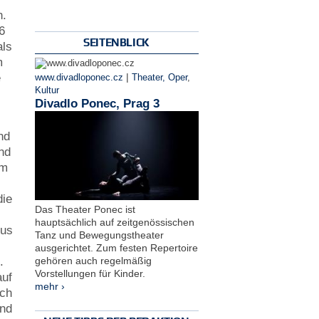
n.
6
SEITENBLICK
als
m
|
e
www.divadloponec.cz
Theater, Oper
,
Kultur
Divadlo Ponec, Prag 3
nd
nd
em
die
Das Theater Ponec ist
hauptsächlich auf zeitgenössischen
mus
Tanz und Bewegungstheater
r
ausgerichtet. Zum festen Repertoire
gehören auch regelmäßig
.
Vorstellungen für Kinder.
auf
mehr ›
ich
und