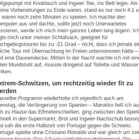
llgepumpt mit Knoblauch und Ingwer-Tee, ins Bett legte. Als
ine Vorbereitungen zu Ende waren, stand es nur noch 4:1 
 waren noch zehn Minuten zu spielen. Ich machte den
mputer aus und dachte, sollte jetzt noch Unerwartetes
ssieren, werde ich mich mein ganzes Leben lang ärgern. Ic
gte mich unter meinen Schlafsack, geeignet für
chgebirgstouren bis zu -21 Grad – nicht, dass ich jemals ei
lche Tour mit Übernachtung im Freien unternommen hätte –
d eine Daunendecke. Mitten in der Nacht wachte ich mit ei
len Mundstuhl auf, musste dringend auf Toilette und Wasser
inken.
xtrem-Schwitzen, um rechtzeitig wieder fit zu
erden
sselbe Programm wiederholte ich eigentlich auch am
enstag, die Verlängerung von Spanien – Marokko ließ ich au
h zu Hause das Elfmeterschießen, ging zwischen den Spiel
hnell in den Supermarkt, Brot und Ingwer-Nachschub besor
d sah die erste Halbzeit von Portugal gegen die Schweiz.
rtugal spielte ohne Cristiano Ronaldo und war gleich um zw