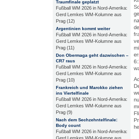
Kl
Traumfinale geplatzt
Sc
Fußball WM 2026 in Nord-Amerika:
ge
Gerd Lemkes WM-Kolumne aus
na
Prag (12)
de
Argentinien kommt weiter
fr
Fußball WM 2026 in Nord-Amerika:
ve
Gerd Lemkes WM-Kolumne aus
mi
Prag (11)
er
Don Obermaga geht dazwischen –
CR7 raus
6:
Fußball WM 2026 in Nord-Amerika:
wa
Gerd Lemkes WM-Kolumne aus
Ac
Prag (10)
De
Frankreich und Marokko ziehen
we
ins Viertelfinale
Fußball WM 2026 in Nord-Amerika:
nu
Gerd Lemkes WM-Kolumne aus
mu
Prag (9)
Fl
Nach dem Sechzehntelfinale:
Pr
Body count
he
Fußball WM 2026 in Nord-Amerika:
Gerd Lemkes WM-Kolumne aus