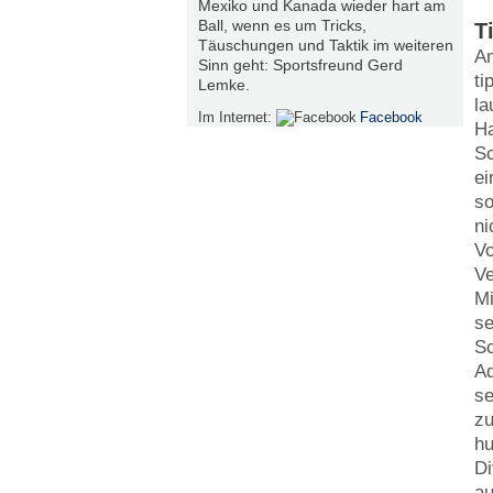
Mexiko und Kanada wieder hart am
Ball, wenn es um Tricks,
T
Täuschungen und Taktik im weiteren
Am
Sinn geht: Sportsfreund Gerd
ti
Lemke.
la
Im Internet:
Facebook
Ha
Sc
ei
so
ni
Vo
Ve
Mi
se
Sc
Ad
se
zu
hu
Di
au