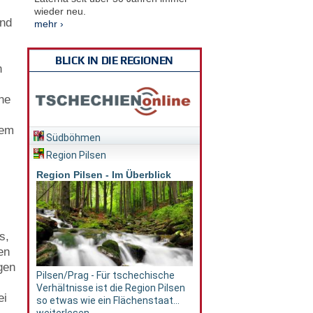
wieder neu.
und
mehr ›
BLICK IN DIE REGIONEN
h
ne
nem
Südböhmen
Region Pilsen
Region Pilsen - Im Überblick
s,
en
gen
Pilsen/Prag - Für tschechische
Verhältnisse ist die Region Pilsen
ei
so etwas wie ein Flächenstaat...