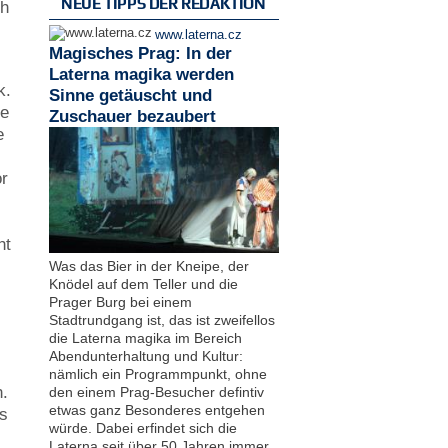
NEUE TIPPS DER REDAKTION
ch
www.laterna.cz
Magisches Prag: In der
Laterna magika werden
k.
Sinne getäuscht und
te
Zuschauer bezaubert
e
or
ht
Was das Bier in der Kneipe, der
Knödel auf dem Teller und die
Prager Burg bei einem
Stadtrundgang ist, das ist zweifellos
die Laterna magika im Bereich
Abendunterhaltung und Kultur:
nämlich ein Programmpunkt, ohne
n.
den einem Prag-Besucher defintiv
etwas ganz Besonderes entgehen
ls
würde. Dabei erfindet sich die
Laterna seit über 50 Jahren immer