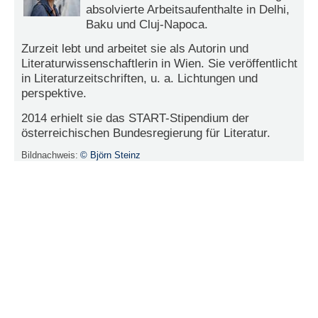
r
absolvierte Arbeitsaufenthalte in Delhi,
e
Baku und Cluj-Napoca.
n
Zurzeit lebt und arbeitet sie als Autorin und
B
Literaturwissenschaftlerin in Wien. Sie veröffentlicht
E
in Literaturzeitschriften, u. a. Lichtungen und
N
perspektive.
U
2014 erhielt sie das START-Stipendium der
T
österreichischen Bundesregierung für Literatur.
Z
E
Bildnachweis:
© Björn Steinz
R
A
N
M
E
L
D
U
N
G
B