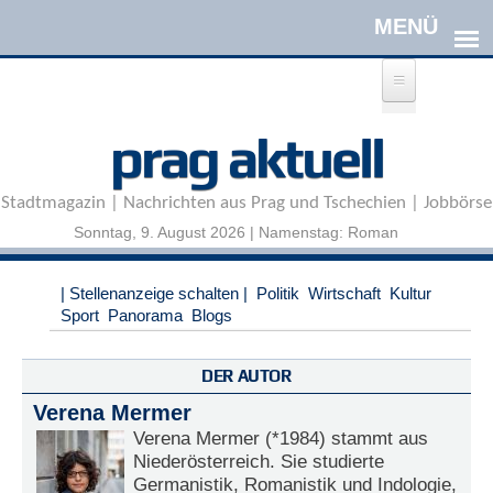
Direkt zum Inhalt
A
prag aktuell
n
m
e
Stadtmagazin | Nachrichten aus Prag und Tschechien | Jobbörse
l
d
Sonntag, 9. August 2026 | Namenstag: Roman
e
n
|
| Stellenanzeige schalten |
Politik
Wirtschaft
Kultur
R
Sport
Panorama
Blogs
e
g
i
DER AUTOR
s
Verena Mermer
t
r
Verena Mermer (*1984) stammt aus
i
Niederösterreich. Sie studierte
e
Germanistik, Romanistik und Indologie,