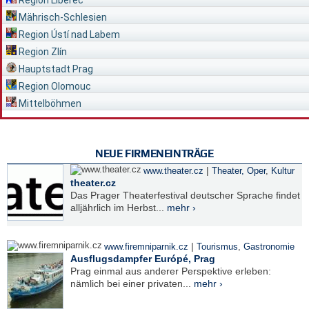
Mährisch-Schlesien
Region Ústí nad Labem
Region Zlín
Hauptstadt Prag
Region Olomouc
Mittelböhmen
NEUE FIRMENEINTRÄGE
|
www.theater.cz
Theater, Oper
,
Kultur
theater.cz
Das Prager Theaterfestival deutscher Sprache findet
alljährlich im Herbst...
mehr ›
|
www.firemniparnik.cz
Tourismus
,
Gastronomie
Ausflugsdampfer Európé, Prag
Prag einmal aus anderer Perspektive erleben:
nämlich bei einer privaten...
mehr ›