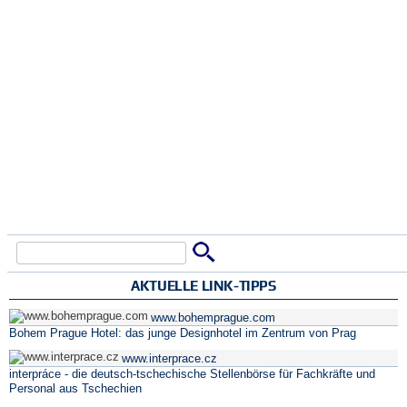
Suche
Suchformular
AKTUELLE LINK-TIPPS
www.bohemprague.com
Bohem Prague Hotel: das junge Designhotel im Zentrum von Prag
www.interprace.cz
interpráce - die deutsch-tschechische Stellenbörse für Fachkräfte und
Personal aus Tschechien