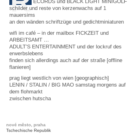
R
ECORDS und BLACK LIGHT MINIGOLF
schilder und reste von kerzenwachs auf 1
mauersims
an den wänden schriftzüge und gedichtminiaturen
wifi im café – in der mailbox FICKZEIT und
ARBEITSAMT …
ADULT’S ENTERTAINMENT und der lockruf des
erwerbslebens
finden sich allerdings auch auf der straße [offline
flanieren]
prag liegt westlich von wien [geographisch]
LENIN / STALIN / BIG MAO samstag morgens auf
dem flohmarkt
zwischen hutscha
nové město, praha
Tschechische Republik