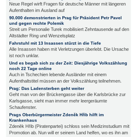
Neue Regel wirft Fragen für deutsche Männer mit längeren
Aufenthalten im Ausland auf
90.000 demonstrierten in Prag für Präsident Petr Pavel
und gegen rechte Polemik
Streit um Personalie Turek mobilisiert Zehntausende auf den
Altstädter Ring und Wenzelsplatz
Fahrstuhl mit 13 Insassen stürzt in die Tiefe
Alle Insassen haben mit Verletzungen überlebt. Die Ursache
ist noch unklar.
Und es begab sich zu der Zeit: Diesjährige Volkszählung
noch 22 Tage online
Auch in Tschechien lebende Ausländer mit einem
Aufenthaltstitel müssen an der Volkszählung teilnehmen.
Prag: Das Ladensterben geht weiter
Geht man von der Brückengasse über die Karlsbrücke zur
Karlsgasse, sieht man immer mehr leergeräumte
Schaufenster.
Prags Oberbürgermeister Zdeněk Hřib hilft im
Krankenhaus
Zdeněk Hřib (Piratenpartei) schloss sein Medizinstudium mit
Promotion ab. Nun will er seinem Land helfen, wo es ihn am