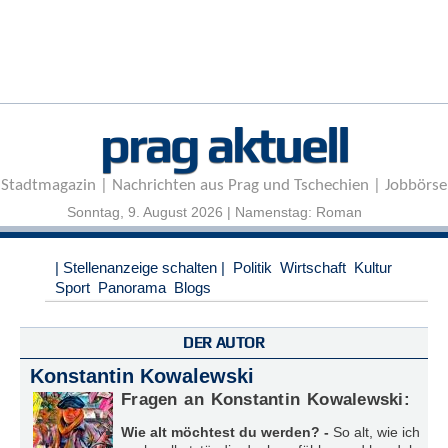
r
e
n
B
E
prag aktuell
N
U
T
Stadtmagazin | Nachrichten aus Prag und Tschechien | Jobbörse
Z
E
Sonntag, 9. August 2026 | Namenstag: Roman
R
A
| Stellenanzeige schalten |
Politik
Wirtschaft
Kultur
N
Sport
Panorama
Blogs
M
E
L
DER AUTOR
D
U
Konstantin Kowalewski
N
Fragen an Konstantin Kowalewski:
G
Wie alt möchtest du werden? -
So alt, wie ich
B