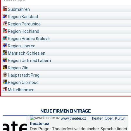
Südmähren
Region Karlsbad
Region Pardubice
Region Hochland
Region Hradec Králové
Region Liberec
Mährisch-Schlesien
Region Ústí nad Labem
Region Zlín
Hauptstadt Prag
Region Olomouc
Mittelböhmen
NEUE FIRMENEINTRÄGE
|
www.theater.cz
Theater, Oper
,
Kultur
theater.cz
Das Prager Theaterfestival deutscher Sprache findet