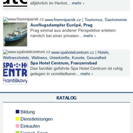
alljährlich im Herbst...
mehr ›
|
www.firemniparnik.cz
Tourismus
,
Gastronomie
Ausflugsdampfer Európé, Prag
Prag einmal aus anderer Perspektive erleben:
nämlich bei einer privaten...
mehr ›
|
www.spahotelcentrum.cz
Hotels
,
Wellnesshotels
,
Wellness
,
Unterkünfte
,
Kurorte
,
Gesundheit
Spa Hotel Centrum, Franzensbad
Das familiär geführte Spa Hotel Centrum ist ruhig
gelegen in unmittelbarer...
mehr ›
KATALOG
Bildung
Dienstleistungen
Einkaufen