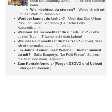
noch selbstständig denken, fühlen und handeln
e
kann.
n
Wie möchtest du sterben?
- Wenn ich mit mir
u
und der Welt im Reinen bin!
t
Worüber kannst du lachen?
- Über das Duo Urban
z
Priol und Georg Schramm (Deutsche Polit-
e
Kabarettisten).
r
Welchen Traum möchtest du dir erfüllen?
- Lebe
n
deinen Traum! Träume nicht dein Leben!
a
Wie viel Geld möchtest du besitzen?
- Soviel, dass
m
ich ein normales Leben führen kann.
e
Ein Jahr auf einer Insel: Welche 3 Bücher nimmst
*
du mit?
- Saint-Exupérys: "Le Petit Prince", Sartres:
"Le Mur" und mein Tagebuch.
Zum Kontaktformular (Wegen DSGVO und Upload-
Filter geschlossen.)
P
a
s
s
w
o
r
t
*