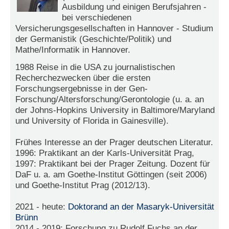
r
Ausbildung und einigen Berufsjahren -
e
bei verschiedenen
n
Versicherungsgesellschaften in Hannover - Studium
der Germanistik (Geschichte/Politik) und
B
Mathe/Informatik in Hannover.
E
N
1988 Reise in die USA zu journalistischen
U
Recherchezwecken über die ersten
T
Forschungsergebnisse in der Gen-
Z
Forschung/Altersforschung/Gerontologie (u. a. an
E
der Johns-Hopkins University in Baltimore/Maryland
R
und University of Florida in Gainesville).
A
N
Frühes Interesse an der Prager deutschen Literatur.
M
1996: Praktikant an der Karls-Universität Prag,
E
1997: Praktikant bei der Prager Zeitung. Dozent für
L
DaF u. a. am Goethe-Institut Göttingen (seit 2006)
D
und Goethe-Institut Prag (2012/13).
U
N
2021 - heute:
Doktorand an der Masaryk-Universität
G
Brünn
2014 - 2019: Forschung zu Rudolf Fuchs an der
B