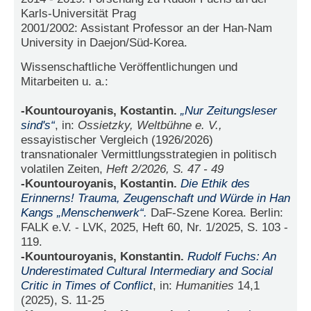
e
Karls-Universität Prag
n
2001/2002: Assistant Professor an der Han-Nam
u
University in Daejon/Süd-Korea.
t
z
Wissenschaftliche Veröffentlichungen und
e
Mitarbeiten u. a.:
r
n
-Kountouroyanis, Kostantin.
„Nur Zeitungsleser
a
sind's“
, in:
Ossietzky, Weltbühne e. V.,
m
e
essayistischer Vergleich (1926/2026)
*
transnationaler Vermittlungsstrategien in politisch
volatilen Zeiten,
Heft 2/2026, S. 47 - 49
-Kountouroyanis, Kostantin.
Die Ethik des
P
Erinnerns! Trauma, Zeugenschaft und Würde in Han
a
Kangs „Menschenwerk“.
DaF-Szene Korea. Berlin:
s
FALK e.V. - LVK, 2025, Heft 60, Nr. 1/2025, S. 103 -
s
119.
w
o
-Kountouroyanis, Konstantin.
Rudolf Fuchs: An
r
Underestimated Cultural Intermediary and Social
t
Critic in Times of Conflict
, in:
Humanities
14,1
*
(2025), S. 11-25