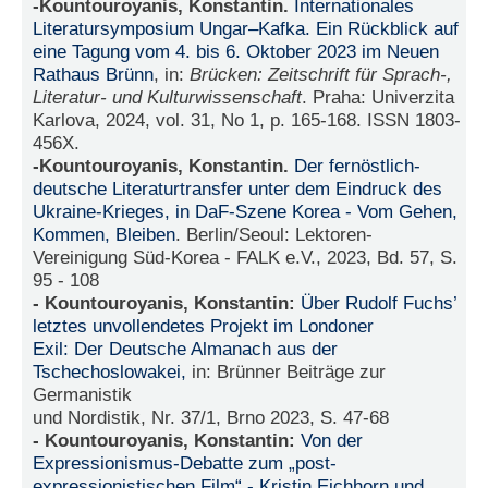
-Kountouroyanis, Konstantin.
Internationales
Literatursymposium Ungar–Kafka. Ein Rückblick auf
N
eine Tagung vom 4. bis 6. Oktober 2023 im Neuen
e
Rathaus Brünn
, in:
Brücken: Zeitschrift für Sprach-,
u
e
Literatur- und Kulturwissenschaft
. Praha: Univerzita
s
Karlova, 2024, vol. 31, No 1, p. 165-168. ISSN 1803-
P
456X.
a
-Kountouroyanis, Konstantin.
Der fernöstlich-
s
deutsche Literaturtransfer unter dem Eindruck des
s
Ukraine-Krieges, in DaF-Szene Korea - Vom Gehen,
w
o
Kommen, Bleiben
. Berlin/Seoul: Lektoren-
r
Vereinigung Süd-Korea - FALK e.V., 2023, Bd. 57, S.
t
95 - 108
a
- Kountouroyanis, Konstantin:
Über Rudolf Fuchs’
n
letztes unvollendetes Projekt im Londoner
f
Exil: Der Deutsche Almanach aus der
o
r
Tschechoslowakei,
in: Brünner Beiträge zur
d
Germanistik
e
und Nordistik, Nr. 37/1, Brno 2023, S. 47-68
r
- Kountouroyanis, Konstantin:
Von der
n
Expressionismus-Debatte zum „post-
expressionistischen Film“ - Kristin Eichhorn und