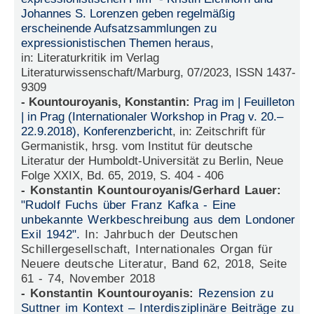
Johannes S. Lorenzen geben regelmäßig
erscheinende Aufsatzsammlungen zu
expressionistischen Themen heraus
,
in: Literaturkritik im Verlag
Literaturwissenschaft/Marburg, 07/2023, ISSN 1437-
9309
- Kountouroyanis, Konstantin:
Prag im | Feuilleton
| in Prag (Internationaler Workshop in Prag v. 20.–
22.9.2018), Konferenzbericht
, in: Zeitschrift für
Germanistik, hrsg. vom Institut für deutsche
Literatur der Humboldt-Universität zu Berlin, Neue
Folge XXIX, Bd. 65, 2019, S. 404 - 406
- Konstantin Kountouroyanis/Gerhard Lauer:
"Rudolf Fuchs über Franz Kafka - Eine
unbekannte Werkbeschreibung aus dem Londoner
Exil 1942".
In: Jahrbuch der Deutschen
Schillergesellschaft, Internationales Organ für
Neuere deutsche Literatur, Band 62, 2018, Seite
61 - 74, November 2018
- Konstantin Kountouroyanis:
Rezension zu
Suttner im Kontext – Interdisziplinäre Beiträge zu