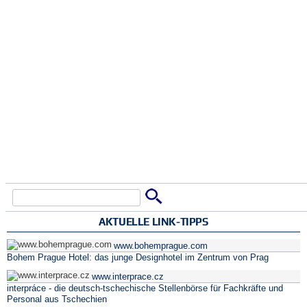
Suche
Suchformular
AKTUELLE LINK-TIPPS
www.bohemprague.com
Bohem Prague Hotel: das junge Designhotel im Zentrum von Prag
www.interprace.cz
interpráce - die deutsch-tschechische Stellenbörse für Fachkräfte und
Personal aus Tschechien