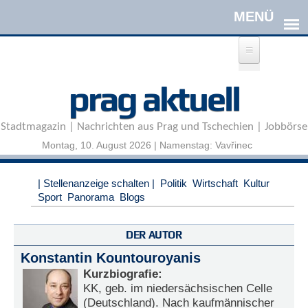
Direkt zum Inhalt
A
prag aktuell
n
m
e
Stadtmagazin | Nachrichten aus Prag und Tschechien | Jobbörse
l
d
Montag, 10. August 2026 | Namenstag: Vavřinec
e
n
|
| Stellenanzeige schalten |
Politik
Wirtschaft
Kultur
R
Sport
Panorama
Blogs
e
g
i
DER AUTOR
s
Konstantin Kountouroyanis
t
r
Kurzbiografie:
i
KK, geb. im niedersächsischen Celle
e
(Deutschland). Nach kaufmännischer