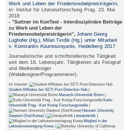
Werk und Leben der Friedensnobelpreisträgerin
,
in: Institut für Literaturforschung Prag. 23. Mai
2018
- "Suttner im KonText - Interdisziplinäre Beiträge
zu Werk und Leben der
Friedensnobelpreisträgerin",
Johann Georg
Lughofer (Hg.), Milan Tvrdík (Hg.)
unter Mitarbeit
v. Konstantin Kountouroyanis, Heidelberg 2017
Journalistische und s
chriftstellerische Tätigkeit
seit dem 16. Lebensjahr. Tätigkeiten als Fotograf
und Mediendesiger
(Webdesigner/Programmierer).
Im Internet:
Student Affiliates bei SETI Post-Detection Hub
|
Masaryk-Universität Brünn
|
Karls-
Universität Prag - Kurt Krolop Forschungsstelle
|
Hannam University
Daejeon (Süd-Korea)
|
Literaturkritik
|
Mitglied in der
Lektorenvereinigung Korea
|