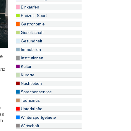
Einkaufen
Freizeit, Sport
Gastronomie
Gesellschaft
Gesundheit
Immobilien
de
Institutionen
Kultur
anz
Kurorte
s
Nachtleben
Sprachenservice
Tourismus
n
Unterkünfte
ss
Wintersportgebiete
ch
Wirtschaft