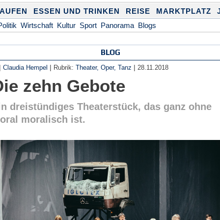
KAUFEN
ESSEN UND TRINKEN
REISE
MARKTPLATZ
Politik
Wirtschaft
Kultur
Sport
Panorama
Blogs
BLOG
|
|
|
Claudia Hempel
Rubrik:
Theater, Oper, Tanz
28.11.2018
Die zehn Gebote
in dreistündiges Theaterstück, das ganz ohne
oral moralisch ist.