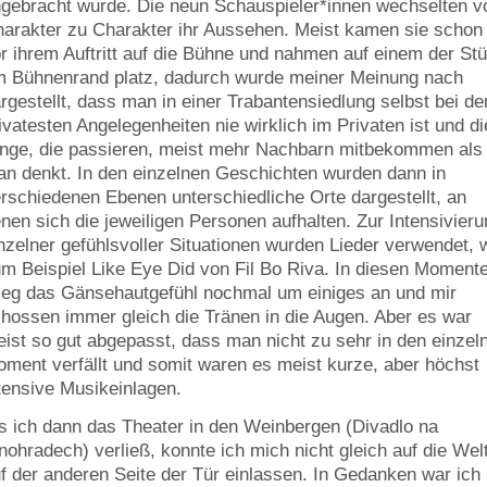
gebracht wurde. Die neun Schauspieler*innen wechselten v
arakter zu Charakter ihr Aussehen. Meist kamen sie schon
r ihrem Auftritt auf die Bühne und nahmen auf einem der Stü
 Bühnenrand platz, dadurch wurde meiner Meinung nach
rgestellt, dass man in einer Trabantensiedlung selbst bei de
ivatesten Angelegenheiten nie wirklich im Privaten ist und di
nge, die passieren, meist mehr Nachbarn mitbekommen als
n denkt. In den einzelnen Geschichten wurden dann in
rschiedenen Ebenen unterschiedliche Orte dargestellt, an
nen sich die jeweiligen Personen aufhalten. Zur Intensivier
nzelner gefühlsvoller Situationen wurden Lieder verwendet, 
m Beispiel Like Eye Did von Fil Bo Riva. In diesen Moment
ieg das Gänsehautgefühl nochmal um einiges an und mir
hossen immer gleich die Tränen in die Augen. Aber es war
ist so gut abgepasst, dass man nicht zu sehr in den einzel
ment verfällt und somit waren es meist kurze, aber höchst
tensive Musikeinlagen.
s ich dann das Theater in den Weinbergen (Divadlo na
nohradech) verließ, konnte ich mich nicht gleich auf die Wel
f der anderen Seite der Tür einlassen. In Gedanken war ich