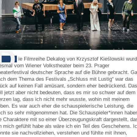
D
ie Filmreihe Dekalog von Krzysztof Kieślowski wur
esmal vom Wiener Volkstheater beim 23. Prager
eaterfestival deutscher Sprache auf die Bühne gebracht. G
ch dem Thema des Festivals „Schluss mit Lustig“ war das
ück auf keinen Fall amüsant, sondern eher bedrückend. Da
ll jetzt aber nicht bedeuten, dass es mir so schwer auf dem
rzen lag, dass ich nicht mehr wusste, wohin mit meinem
ben. Es war auch eher die schauspielerische Leistung, die
ch so sehr mitgenommen hat. Die Schauspieler*innen habe
e Charaktere mit so einer Überzeugungskraft dargestellt, da
h mich gefühlt habe als wäre ich ein Teil des Geschehens. I
nnte sie nachvollziehen, verstehen und fühlte mit ihnen,