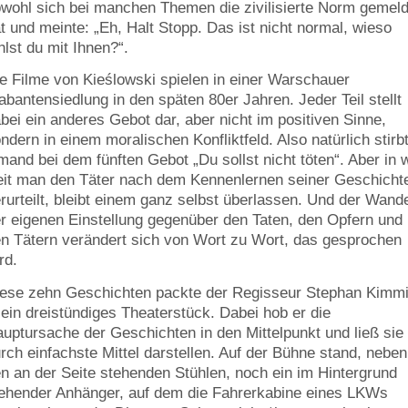
wohl sich bei manchen Themen die zivilisierte Norm gemeld
t und meinte: „Eh, Halt Stopp. Das ist nicht normal, wieso
hlst du mit Ihnen?“.
e Filme von Kieślowski spielen in einer Warschauer
abantensiedlung in den späten 80er Jahren. Jeder Teil stellt
bei ein anderes Gebot dar, aber nicht im positiven Sinne,
ndern in einem moralischen Konfliktfeld. Also natürlich stirb
mand bei dem fünften Gebot „Du sollst nicht töten“. Aber in 
it man den Täter nach dem Kennenlernen seiner Geschicht
rurteilt, bleibt einem ganz selbst überlassen. Und der Wand
r eigenen Einstellung gegenüber den Taten, den Opfern und
n Tätern verändert sich von Wort zu Wort, das gesprochen
rd.
ese zehn Geschichten packte der Regisseur Stephan Kimm
 ein dreistündiges Theaterstück. Dabei hob er die
uptursache der Geschichten in den Mittelpunkt und ließ sie
rch einfachste Mittel darstellen. Auf der Bühne stand, neben
n an der Seite stehenden Stühlen, noch ein im Hintergrund
ehender Anhänger, auf dem die Fahrerkabine eines LKWs