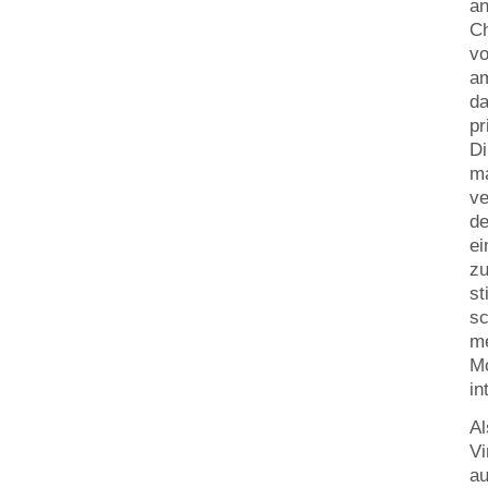
an
Ch
vo
am
da
pr
Di
ma
ve
de
ei
zu
st
sc
me
Mo
in
Al
Vi
au