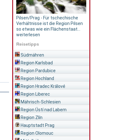
Pilsen/Prag - Für tschechische
Verhältnisse ist die Region Pilsen
so etwas wie ein Flächenstaat...
weiterlesen
Reisetipps
Südmähren
Region Karlsbad
Region Pardubice
Region Hochland
Region Hradec Králové
Region Liberec
Mährisch-Schlesien
Region Ústí nad Labem
Region Zlín
Hauptstadt Prag
Region Olomouc