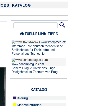
JOBS
KATALOG
Suche
Suchformular
AKTUELLE LINK-TIPPS
www.interprace.cz
interpráce - die deutsch-tschechische
Stellenbörse für Fachkräfte und
Personal aus Tschechien
www.bohemprague.com
Bohem Prague Hotel: das junge
Designhotel im Zentrum von Prag
KATALOG
Bildung
Dienstleistungen