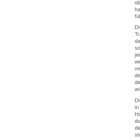
ob
ha
fü
Di
Tr
da
so
je
we
ve
de
de
wi
Di
in
Ha
du
de
st