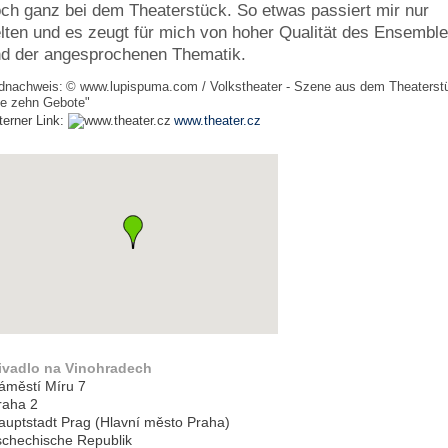
ch ganz bei dem Theaterstück. So etwas passiert mir nur
lten und es zeugt für mich von hoher Qualität des Ensembl
d der angesprochenen Thematik.
ldnachweis:
© www.lupispuma.com / Volkstheater - Szene aus dem Theaterst
ie zehn Gebote"
terner Link:
www.theater.cz
ivadlo na Vinohradech
áměstí Míru 7
raha 2
auptstadt Prag (Hlavní město Praha)
schechische Republik