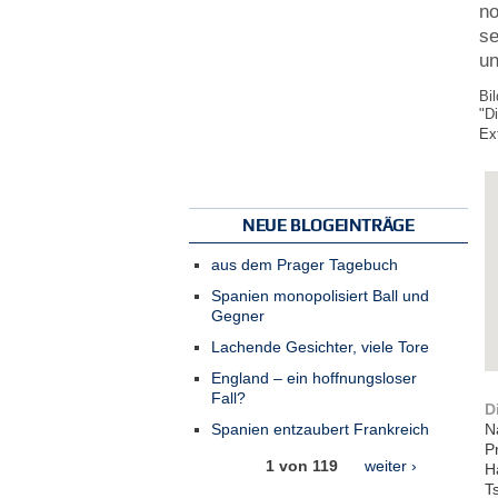
no
se
un
Bi
"D
Ex
NEUE BLOGEINTRÄGE
aus dem Prager Tagebuch
Spanien monopolisiert Ball und
Gegner
Lachende Gesichter, viele Tore
England – ein hoffnungsloser
Fall?
D
Spanien entzaubert Frankreich
N
P
1 von 119
weiter ›
H
T