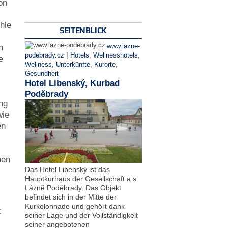
on
hle
SEITENBLICK
n
www.lazne-
|
podebrady.cz
Hotels
,
Wellnesshotels
,
e
Wellness
,
Unterkünfte
,
Kurorte
,
Gesundheit
Hotel Libenský, Kurbad
Poděbrady
ung
wie
en
nen
Das Hotel Libenský ist das
Hauptkurhaus der Gesellschaft a.s.
Lázně Poděbrady. Das Objekt
befindet sich in der Mitte der
Kurkolonnade und gehört dank
t
seiner Lage und der Vollständigkeit
seiner angebotenen