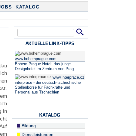
JOBS
KATALOG
Suche
Suchformular
AKTUELLE LINK-TIPPS
www.bohemprague.com
Bohem Prague Hotel: das junge
dau
Designhotel im Zentrum von Prag
ich
www.interprace.cz
nen
interpráce - die deutsch-tschechische
Stellenbörse für Fachkräfte und
st.
Personal aus Tschechien
dem
fach
 in
KATALOG
cht
Bildung
 Auf
dem
Dienstleistungen