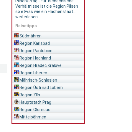
Pilsen/Prag - Für tschechische
Verhältnisse ist die Region Pilsen
so etwas wie ein Flächenstaat...
weiterlesen
Reisetipps
Südmähren
Region Karlsbad
Region Pardubice
Region Hochland
Region Hradec Králové
Region Liberec
Mährisch-Schlesien
Region Ústí nad Labem
Region Zlín
Hauptstadt Prag
Region Olomouc
Mittelböhmen