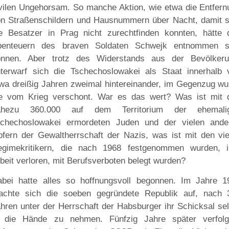
vilen Ungehorsam. So manche Aktion, wie etwa die Entfern
n Straßenschildern und Hausnummern über Nacht, damit s
e Besatzer in Prag nicht zurechtfinden konnten, hätte 
benteuern des braven Soldaten Schwejk entnommen s
önnen. Aber trotz des Widerstands aus der Bevölkeru
terwarf sich die Tschechoslowakei als Staat innerhalb 
wa dreißig Jahren zweimal hintereinander, im Gegenzug wu
ie vom Krieg verschont. War es das wert? Was ist mit 
ahezu 360.000 auf dem Territorium der ehemali
schechoslowakei ermordeten Juden und der vielen ande
fern der Gewaltherrschaft der Nazis, was ist mit den vie
egimekritikern, die nach 1968 festgenommen wurden, i
beit verloren, mit Berufsverboten belegt wurden?
bei hatte alles so hoffnungsvoll begonnen. Im Jahre 1
achte sich die soeben gegründete Republik auf, nach 
hren unter der Herrschaft der Habsburger ihr Schicksal se
n die Hände zu nehmen. Fünfzig Jahre später verfolg