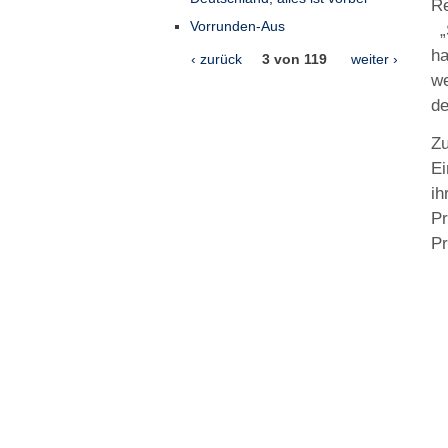
R
Vorrunden-Aus
„S
ha
‹ zurück
3 von 119
weiter ›
w
de
Z
Ei
ih
Pr
Pr