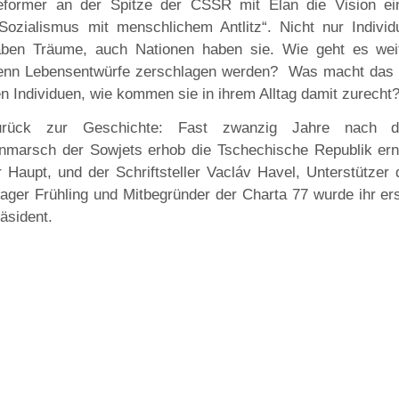
eformer an der Spitze der CSSR mit Elan die Vision ei
ozialismus mit menschlichem Antlitz“. Nicht nur Individ
ben Träume, auch Nationen haben sie. Wie geht es weit
enn Lebensentwürfe zerschlagen werden? Was macht das 
n Individuen, wie kommen sie in ihrem Alltag damit zurecht
urück zur Geschichte: Fast zwanzig Jahre nach 
nmarsch der Sowjets erhob die Tschechische Republik ern
r Haupt, und der Schriftsteller Vacláv Havel, Unterstützer
ager Frühling und Mitbegründer der Charta 77 wurde ihr er
äsident.