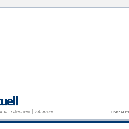
Direkt zum Inhalt
uell
und Tschechien | Jobbörse
Donnersta