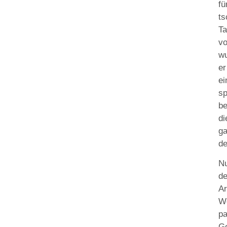
f
t
T
vo
wu
e
ei
s
be
di
ga
de
Nu
de
Ar
We
pa
G