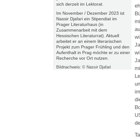
sich derzeit im Lektorat.
eh
Bü
Im November / Dezember 2023 ist
Nassir Djafari ein Stipendiat im
mi
Prager Literaturhaus (in
au
Zusammenarbeit mit dem
Hessischen Literaturrat). Aktuell
wi
arbeitet er an einem literarischen
Ja
Projekt zum Prager Frühling und den
w
Aufenthalt in Prag möchte er zu einer
Recherche vor Ort nutzen.
J
Bildnachweis:
© Nassir Djafari
mi
Le
un
im
d
Bo
US
de
Ta