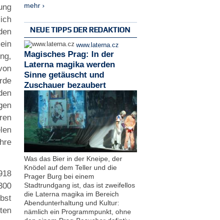
mehr ›
ung
ich
NEUE TIPPS DER REDAKTION
den
ein
www.laterna.cz
Magisches Prag: In der
ng,
Laterna magika werden
von
Sinne getäuscht und
rde
Zuschauer bezaubert
den
gen
ren
len
hre
Was das Bier in der Kneipe, der
Knödel auf dem Teller und die
918
Prager Burg bei einem
Stadtrundgang ist, das ist zweifellos
300
die Laterna magika im Bereich
lbst
Abendunterhaltung und Kultur:
ten
nämlich ein Programmpunkt, ohne