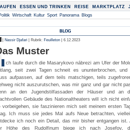
KAUFEN
ESSEN UND TRINKEN
REISE
MARKTPLATZ
Politik
Wirtschaft
Kultur
Sport
Panorama
Blogs
BLOG
|
|
|
Nassir Djafari
Rubrik:
Feuilleton
6.12.2023
Das Muster
I
ch laufe durch die Masarykovo nábrezi am Ufer der Mol
tlang, seit zwei Tagen schneit es ununterbrochen, und 
ss aufpassen, auf dem teils matschigen, teils zugefrore
hweg nicht auszurutschen, was mir ganz und gar nicht pas
enn an den Jugendstilfassaden der Häuser und an 
achtvollen Gebäude des Nationaltheaters will ich nicht ein
 vorbeigehen, sie faszinieren mich seit meinem ersten Tag
ag. Ich muss sie jedes Mal aufs Neue betrachten, viellei
tdecke ich noch ein Detail, das mir bisher entgangen ist.
er Höhe des Rudolfinum biege ich nach Josefov, 