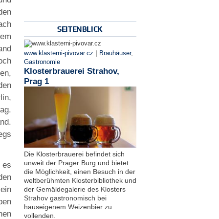
den
ach
SEITENBLICK
 dem
and
|
www.klasterni-pivovar.cz
Brauhäuser
,
och
Gastronomie
Klosterbrauerei Strahov,
en,
Prag 1
den
in,
ag.
nd.
egs
Die Klosterbrauerei befindet sich
unweit der Prager Burg und bietet
 es
die Möglichkeit, einen Besuch in der
den
weltberühmten Klosterbibliothek und
ein
der Gemäldegalerie des Klosters
Strahov gastronomisch bei
pen
hauseigenem Weizenbier zu
hen
vollenden.