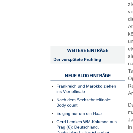
zi
vo
di
A
k
un
et
WEITERE EINTRÄGE
s
Der verspätete Frühling
n
T
NEUE BLOGEINTRÄGE
Op
R
Frankreich und Marokko ziehen
ins Viertelfinale
Ar
Nach dem Sechzehntelfinale:
Da
Body count
m
Es ging nur um ein Haar
Ja
Gerd Lemkes WM-Kolumne aus
i
Prag (6): Deutschland,
Deutschland, alles ist vorbei