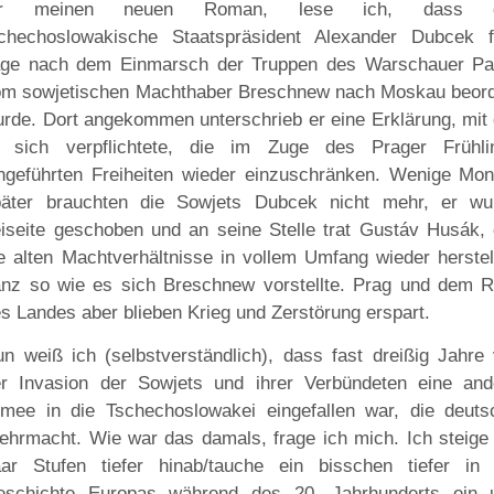
ür meinen neuen Roman, lese ich, dass 
schechoslowakische Staatspräsident Alexander Dubcek f
age nach dem Einmarsch der Truppen des Warschauer Pa
m sowjetischen Machthaber Breschnew nach Moskau beord
rde. Dort angekommen unterschrieb er eine Erklärung, mit 
r sich verpflichtete, die im Zuge des Prager Frühli
ngeführten Freiheiten wieder einzuschränken. Wenige Mon
päter brauchten die Sowjets Dubcek nicht mehr, er wu
iseite geschoben und an seine Stelle trat Gustáv Husák, 
e alten Machtverhältnisse in vollem Umfang wieder herstel
nz so wie es sich Breschnew vorstellte. Prag und dem R
s Landes aber blieben Krieg und Zerstörung erspart.
n weiß ich (selbstverständlich), dass fast dreißig Jahre 
r Invasion der Sowjets und ihrer Verbündeten eine and
mee in die Tschechoslowakei eingefallen war, die deuts
hrmacht. Wie war das damals, frage ich mich. Ich steige 
ar Stufen tiefer hinab/tauche ein bisschen tiefer in 
eschichte Europas während des 20. Jahrhunderts ein 