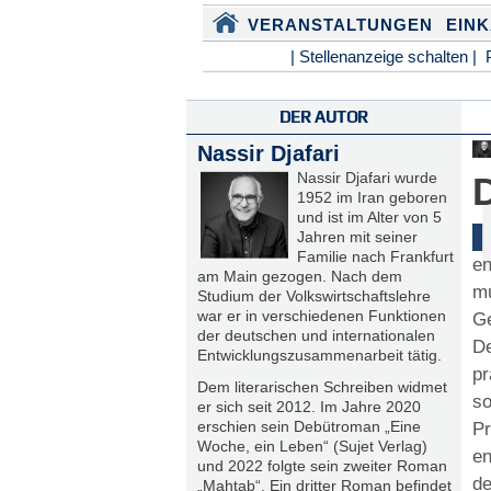
VERANSTALTUNGEN
EIN
| Stellenanzeige schalten |
DER AUTOR
Nassir Djafari
Nassir Djafari wurde
1952 im Iran geboren
und ist im Alter von 5
Jahren mit seiner
Familie nach Frankfurt
en
am Main gezogen. Nach dem
mu
Studium der Volkswirtschaftslehre
war er in verschiedenen Funktionen
Ge
der deutschen und internationalen
D
Entwicklungszusammenarbeit tätig.
pr
Dem literarischen Schreiben widmet
so
er sich seit 2012. Im Jahre 2020
erschien sein Debütroman „Eine
Pr
Woche, ein Leben“ (Sujet Verlag)
en
und 2022 folgte sein zweiter Roman
d
„Mahtab“. Ein dritter Roman befindet