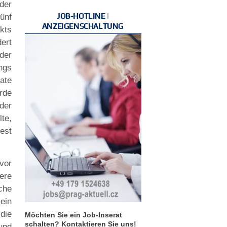
der
JOB-HOTLINE |
ünf
ANZEIGENSCHALTUNG
kts
ert
der
ngs
ate
rde
der
lte,
est
vor
ere
che
ein
die
Möchten Sie ein Job-Inserat
schalten? Kontaktieren Sie uns!
und