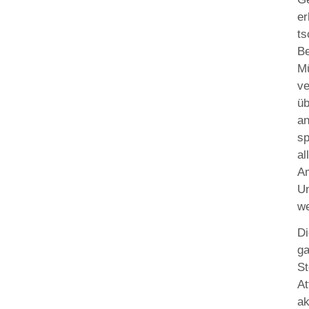
e
t
Be
M
v
üb
an
s
al
A
U
we
Di
g
St
At
a