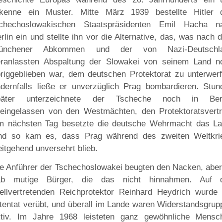
rkenne ein Muster. Mitte März 1939 bestellte Hitler 
schechoslowakischen Staatspräsidenten Emil Hacha n
rlin ein und stellte ihn vor die Alternative, das, was nach
ünchener Abkommen und der von Nazi-Deutschl
eranlassten Abspaltung der Slowakei von seinem Land n
riggeblieben war, dem deutschen Protektorat zu unterwerf
dernfalls ließe er unverzüglich Prag bombardieren. Stun
päter unterzeichnete der Tscheche noch in Berl
leingelassen von den Westmächten, den Protektoratsvertr
m nächsten Tag besetzte die deutsche Wehrmacht das La
nd so kam es, dass Prag während des zweiten Weltkri
itgehend unversehrt blieb.
e Anführer der Tschechoslowakei beugten den Nacken, aber
ab mutige Bürger, die das nicht hinnahmen. Auf 
ellvertretenden Reichprotektor Reinhard Heydrich wurde 
tentat verübt, und überall im Lande waren Widerstandsgrup
ktiv. Im Jahre 1968 leisteten ganz gewöhnliche Mensc