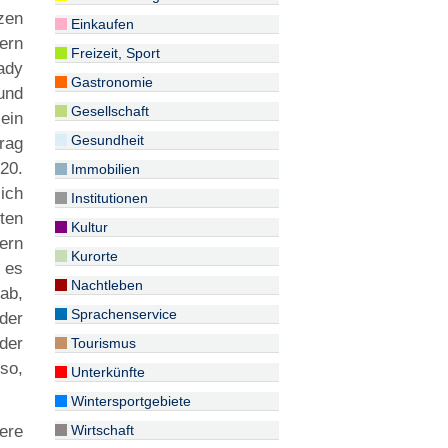
lzen
Einkaufen
ern
Freizeit, Sport
ady
Gastronomie
und
Gesellschaft
ein
Gesundheit
rag
20.
Immobilien
ich
Institutionen
ten
Kultur
ern
Kurorte
 es
Nachtleben
gab,
Sprachenservice
der
der
Tourismus
so,
Unterkünfte
Wintersportgebiete
Wirtschaft
iere