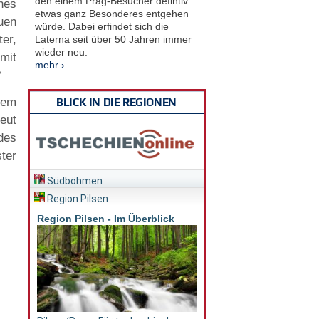
den einem Prag-Besucher defintiv
nes
etwas ganz Besonderes entgehen
uen
würde. Dabei erfindet sich die
er,
Laterna seit über 50 Jahren immer
wieder neu.
mit
mehr ›
?
dem
BLICK IN DIE REGIONEN
eut
 des
ster
Südböhmen
Region Pilsen
Region Pilsen - Im Überblick