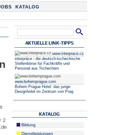
JOBS
KATALOG
Suche
Suchformular
AKTUELLE LINK-TIPPS
www.interprace.cz
interpráce - die deutsch-tschechische
an
Stellenbörse für Fachkräfte und
Personal aus Tschechien
www.bohemprague.com
Bohem Prague Hotel: das junge
Designhotel im Zentrum von Prag
it
KATALOG
r 2
Bildung
V.de
Dienstleistungen