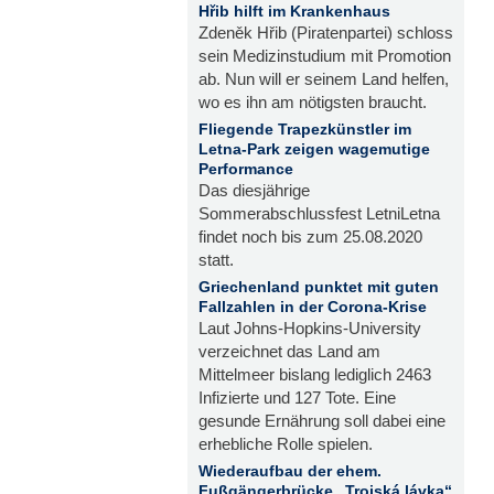
Hřib hilft im Krankenhaus
Zdeněk Hřib (Piratenpartei) schloss
sein Medizinstudium mit Promotion
ab. Nun will er seinem Land helfen,
wo es ihn am nötigsten braucht.
Fliegende Trapezkünstler im
Letna-Park zeigen wagemutige
Performance
Das diesjährige
Sommerabschlussfest LetniLetna
findet noch bis zum 25.08.2020
statt.
Griechenland punktet mit guten
Fallzahlen in der Corona-Krise
Laut Johns-Hopkins-University
verzeichnet das Land am
Mittelmeer bislang lediglich 2463
Infizierte und 127 Tote. Eine
gesunde Ernährung soll dabei eine
erhebliche Rolle spielen.
Wiederaufbau der ehem.
Fußgängerbrücke „Trojská lávka“