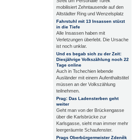
Streit um Personalie Turek
mobilisiert Zehntausende auf den
Altstädter Ring und Wenzelsplatz
Fahrstuhl mit 13 Insassen stürzt
in die Tiefe
Alle Insassen haben mit
Verletzungen überlebt. Die Ursache
ist noch unklar.
Und es begab sich zu der Zeit:
Diesjährige Volkszählung noch 22
Tage online
Auch in Tschechien lebende
Ausländer mit einem Aufenthaltstitel
müssen an der Volkszählung
teilnehmen.
Prag: Das Ladensterben geht
weiter
Geht man von der Brückengasse
über die Karlsbrücke zur
Karlsgasse, sieht man immer mehr
leergeräumte Schaufenster.
Prags Oberbürgermeister Zdeněk