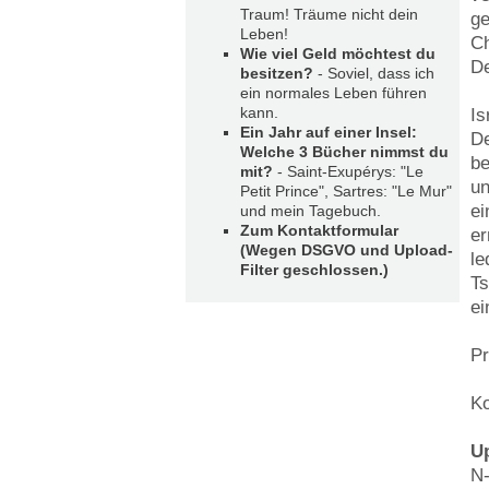
Traum! Träume nicht dein
ge
Leben!
Ch
Wie viel Geld möchtest du
De
besitzen?
- Soviel, dass ich
ein normales Leben führen
kann.
Is
Ein Jahr auf einer Insel:
De
Welche 3 Bücher nimmst du
be
mit?
- Saint-Exupérys: "Le
un
Petit Prince", Sartres: "Le Mur"
ei
und mein Tagebuch.
Zum Kontaktformular
er
(Wegen DSGVO und Upload-
le
Filter geschlossen.)
Ts
ei
Pr
Ko
Up
N-