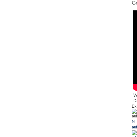
Ge
W
D
Ex
N-
au