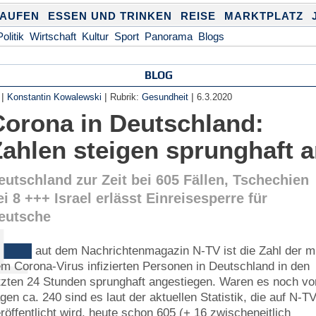
KAUFEN
ESSEN UND TRINKEN
REISE
MARKTPLATZ
Politik
Wirtschaft
Kultur
Sport
Panorama
Blogs
BLOG
|
|
|
Konstantin Kowalewski
Rubrik:
Gesundheit
6.3.2020
Corona in Deutschland:
Zahlen steigen sprunghaft 
eutschland zur Zeit bei 605 Fällen, Tschechien
ei 8 +++ Israel erlässt Einreisesperre für
eutsche
L
aut dem Nachrichtenmagazin N-TV ist die Zahl der m
m Corona-Virus infizierten Personen in Deutschland in den
tzten 24 Stunden sprunghaft angestiegen. Waren es noch vo
gen ca. 240 sind es laut der aktuellen Statistik, die auf N-T
röffentlicht wird, heute schon 605 (+ 16 zwischeneitlich