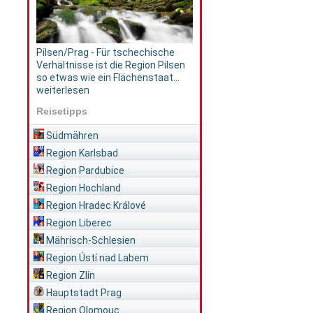
Pilsen/Prag - Für tschechische
Verhältnisse ist die Region Pilsen
so etwas wie ein Flächenstaat...
weiterlesen
Reisetipps
Südmähren
Region Karlsbad
Region Pardubice
Region Hochland
Region Hradec Králové
Region Liberec
Mährisch-Schlesien
Region Ústí nad Labem
Region Zlín
Hauptstadt Prag
Region Olomouc