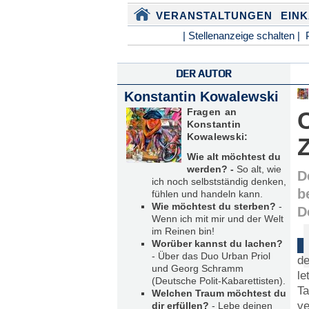
VERANSTALTUNGEN
EIN
| Stellenanzeige schalten |
DER AUTOR
Konstantin Kowalewski
Fragen an
Konstantin
Kowalewski:
Wie alt möchtest du
werden? -
So alt, wie
D
ich noch selbstständig denken,
b
fühlen und handeln kann.
Wie möchtest du sterben?
-
D
Wenn ich mit mir und der Welt
im Reinen bin!
Worüber kannst du lachen?
- Über das Duo Urban Priol
de
und Georg Schramm
le
(Deutsche Polit-Kabarettisten).
Ta
Welchen Traum möchtest du
ve
dir erfüllen?
- Lebe deinen