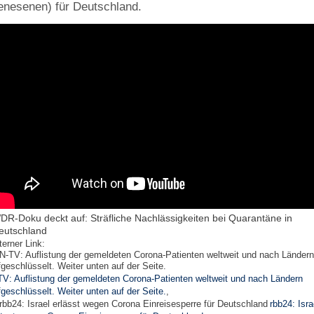
nesenen) für Deutschland.
DR-Doku deckt auf: Sträfliche Nachlässigkeiten bei Quarantäne in
eutschland
terner Link:
TV: Auflistung der gemeldeten Corona-Patienten weltweit und nach Ländern
fgeschlüsselt. Weiter unten auf der Seite.
,
rbb24: Isra