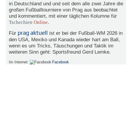
in Deutschland und und seit dem alle zwei Jahre die
e
großen Fußballtourniere von Prag aus beobachtet
n
und kommentiert, mit einer täglichen Kolumne für
u
t
Tschechien
Online
.
z
e
prag aktuell
Für
ist er bei der Fußball-WM 2026 in
r
den USA, Mexiko und Kanada wieder hart am Ball,
n
wenn es um Tricks, Täuschungen und Taktik im
a
weiteren Sinn geht: Sportsfreund Gerd Lemke.
m
e
Im Internet:
Facebook
*
P
a
s
s
w
o
r
t
*