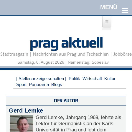
Direkt zum Inhalt
A
prag aktuell
n
m
e
Stadtmagazin | Nachrichten aus Prag und Tschechien | Jobbörse
l
d
Samstag, 8. August 2026 | Namenstag: Soběslav
e
n
|
| Stellenanzeige schalten |
Politik
Wirtschaft
Kultur
R
Sport
Panorama
Blogs
e
g
i
DER AUTOR
s
Gerd Lemke
t
r
Gerd Lemke, Jahrgang 1969, lehrte als
i
Lektor für Germanistik an der Karls-
e
Universität in Prag und lebt dem