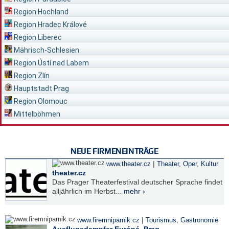
Region Hochland
Region Hradec Králové
Region Liberec
Mährisch-Schlesien
Region Ústí nad Labem
Region Zlín
Hauptstadt Prag
Region Olomouc
Mittelböhmen
NEUE FIRMENEINTRÄGE
|
www.theater.cz
Theater, Oper
,
Kultur
theater.cz
Das Prager Theaterfestival deutscher Sprache findet
alljährlich im Herbst...
mehr ›
|
www.firemniparnik.cz
Tourismus
,
Gastronomie