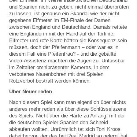
Den Elfmeter im Viertelfinale zwischen Deutschland
und Spanien nicht zu geben, nicht einmal überprüfen
zu lassen, ist genauso ein Skandal wie der nicht
gegebene Elfmeter im EM-Finale der Damen
zwischen England und Deutschland. Damals rettete
eine Engländerin mit der Hand auf der Torlinie,
Elfmeter und rote Karte hätten die Konsequenz sein
müssen, doch der Pfeifenmann – oder war es in
diesem Fall eine Pfeifenfrau? - und die geballte
Video-Assistenz machten die Augen zu. Unfassbar
im Zeitalter omnipräsenter Kameras, in dem
verbotenes Nasenbohren mit drei Spielen
Rotzverbot bestraft werden können.
Über Neuer reden
Nach diesem Spiel kann man eigentlich über nichts
anderes mehr reden als über diese Schlüsselszene
des Spiels. Nicht über die Härte zu Anfang, mit der
die deutschen Spieler Spanien den Schneid
abkaufen wollten. Unrühmlich tat sich Toni Kroos
dabei hervor, der das bei Real Madrid so gelernt hat,