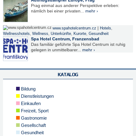
Ausflugsdampfer Európé, Prag
Prag einmal aus anderer Perspektive erleben:
nämlich bei einer privaten...
mehr ›
|
www.spahotelcentrum.cz
Hotels
,
Wellnesshotels
,
Wellness
,
Unterkünfte
,
Kurorte
,
Gesundheit
Spa Hotel Centrum, Franzensbad
Das familiär geführte Spa Hotel Centrum ist ruhig
gelegen in unmittelbarer...
mehr ›
KATALOG
Bildung
Dienstleistungen
Einkaufen
Freizeit, Sport
Gastronomie
Gesellschaft
Gesundheit