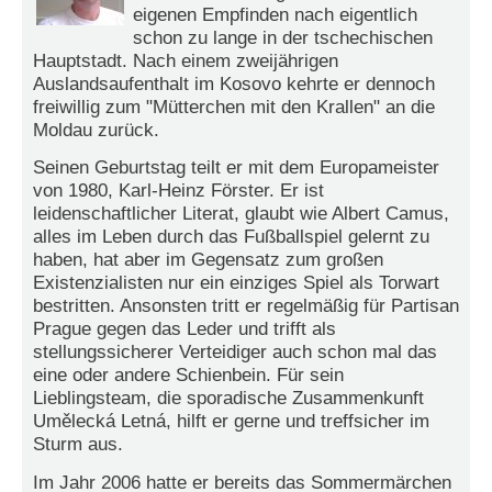
r
eigenen Empfinden nach eigentlich
e
schon zu lange in der tschechischen
n
Hauptstadt. Nach einem zweijährigen
Auslandsaufenthalt im Kosovo kehrte er dennoch
B
freiwillig zum "Mütterchen mit den Krallen" an die
E
Moldau zurück.
N
U
Seinen Geburtstag teilt er mit dem Europameister
T
von 1980, Karl-Heinz Förster. Er ist
Z
leidenschaftlicher Literat, glaubt wie Albert Camus,
E
alles im Leben durch das Fußballspiel gelernt zu
R
haben, hat aber im Gegensatz zum großen
A
Existenzialisten nur ein einziges Spiel als Torwart
N
bestritten. Ansonsten tritt er regelmäßig für Partisan
M
Prague gegen das Leder und trifft als
E
stellungssicherer Verteidiger auch schon mal das
L
eine oder andere Schienbein. Für sein
D
Lieblingsteam, die sporadische Zusammenkunft
U
Umělecká Letná, hilft er gerne und treffsicher im
N
Sturm aus.
G
Im Jahr 2006 hatte er bereits das Sommermärchen
B