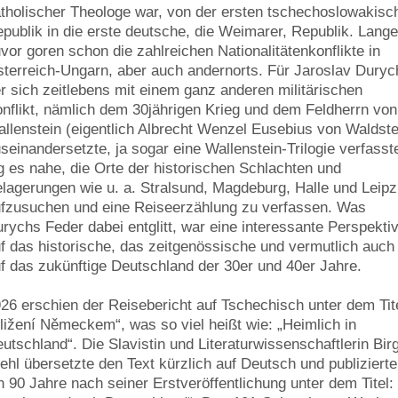
tholischer Theologe war, von der ersten tschechoslowakisc
publik in die erste deutsche, die Weimarer, Republik. Lang
vor goren schon die zahlreichen Nationalitätenkonflikte in
terreich-Ungarn, aber auch andernorts. Für Jaroslav Duryc
r sich zeitlebens mit einem ganz anderen militärischen
nflikt, nämlich dem 30jährigen Krieg und dem Feldherrn von
llenstein (eigentlich Albrecht Wenzel Eusebius von Waldste
seinandersetzte, ja sogar eine Wallenstein-Trilogie verfasst
g es nahe, die Orte der historischen Schlachten und
lagerungen wie u. a. Stralsund, Magdeburg, Halle und Leipz
fzusuchen und eine Reiseerzählung zu verfassen. Was
rychs Feder dabei entglitt, war eine interessante Perspekti
f das historische, das zeitgenössische und vermutlich auch
f das zukünftige Deutschland der 30er und 40er Jahre.
26 erschien der Reisebericht auf Tschechisch unter dem Tite
ližení Německem“, was so viel heißt wie: „Heimlich in
utschland“. Die Slavistin und Literaturwissenschaftlerin Birg
ehl übersetzte den Text kürzlich auf Deutsch und publizierte
n 90 Jahre nach seiner Erstveröffentlichung unter dem Titel: