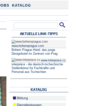
JOBS
KATALOG
Suche
Suchformular
AKTUELLE LINK-TIPPS
www.bohemprague.com
Bohem Prague Hotel: das junge
Designhotel im Zentrum von Prag
www.interprace.cz
interpráce - die deutsch-tschechische
Stellenbörse für Fachkräfte und
Personal aus Tschechien
KATALOG
Bildung
Dienstleistungen