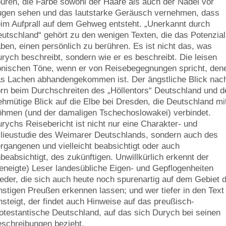
üren, die Farbe sowohl der Haare als auch der Nadel vor
gen sehen und das lautstarke Geräusch vernehmen, dass
im Aufprall auf dem Gehweg entsteht. „Unerkannt durch
utschland“ gehört zu den wenigen Texten, die das Potenzial
ben, einen persönlich zu berühren. Es ist nicht das, was
rych beschreibt, sondern wie er es beschreibt. Die leisen
onischen Töne, wenn er von Reisebegegnungen spricht, den
s Lachen abhandengekommen ist. Der ängstliche Blick nac
rn beim Durchschreiten des „Höllentors“ Deutschland und d
hmütige Blick auf die Elbe bei Dresden, die Deutschland mi
hmen (und der damaligen Tschechoslowakei) verbindet.
rychs Reisebericht ist nicht nur eine Charakter- und
lieustudie des Weimarer Deutschlands, sondern auch des
rgangenen und vielleicht beabsichtigt oder auch
beabsichtigt, des zukünftigen. Unwillkürlich erkennt der
eneigte) Leser landesübliche Eigen- und Gepflogenheiten
eder, die sich auch heute noch spurenartig auf dem Gebiet 
nstigen Preußen erkennen lassen; und wer tiefer in den Text
nsteigt, der findet auch Hinweise auf das preußisch-
otestantische Deutschland, auf das sich Durych bei seinen
schreibungen bezieht.