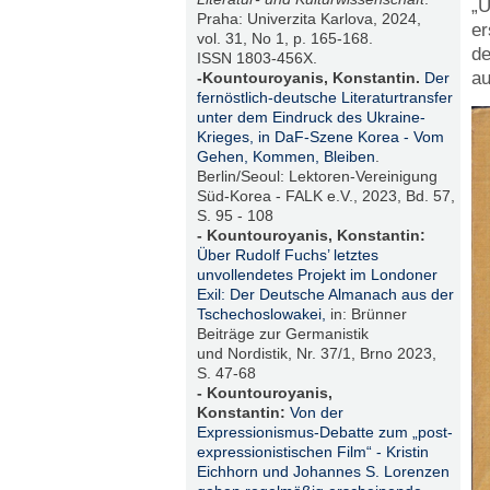
„U
Praha: Univerzita Karlova, 2024,
er
vol. 31, No 1, p. 165-168.
de
ISSN 1803-456X.
au
-Kountouroyanis, Konstantin.
Der
fernöstlich-deutsche Literaturtransfer
unter dem Eindruck des Ukraine-
Krieges, in DaF-Szene Korea - Vom
Gehen, Kommen, Bleiben
.
Berlin/Seoul: Lektoren-Vereinigung
Süd-Korea - FALK e.V., 2023, Bd. 57,
S. 95 - 108
- Kountouroyanis, Konstantin:
Über Rudolf Fuchs’ letztes
unvollendetes Projekt im Londoner
Exil: Der Deutsche Almanach aus der
Tschechoslowakei,
in: Brünner
Beiträge zur Germanistik
und Nordistik, Nr. 37/1, Brno 2023,
S. 47-68
- Kountouroyanis,
Konstantin:
Von der
Expressionismus-Debatte zum „post-
expressionistischen Film“ - Kristin
Eichhorn und Johannes S. Lorenzen