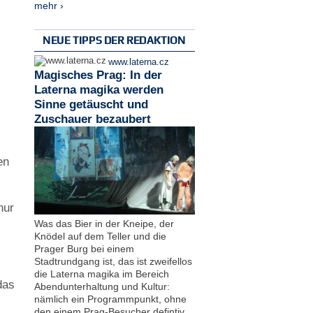
mehr ›
NEUE TIPPS DER REDAKTION
www.laterna.cz
Magisches Prag: In der
Laterna magika werden
Sinne getäuscht und
Zuschauer bezaubert
en
nur
Was das Bier in der Kneipe, der
Knödel auf dem Teller und die
Prager Burg bei einem
Stadtrundgang ist, das ist zweifellos
die Laterna magika im Bereich
das
Abendunterhaltung und Kultur:
nämlich ein Programmpunkt, ohne
den einem Prag-Besucher defintiv