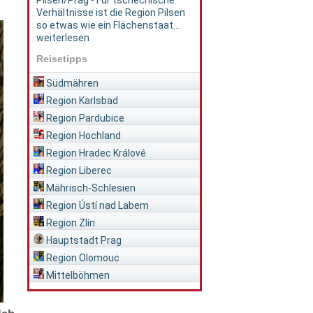
Pilsen/Prag - Für tschechische
Verhältnisse ist die Region Pilsen
so etwas wie ein Flächenstaat...
weiterlesen
Reisetipps
Südmähren
Region Karlsbad
Region Pardubice
Region Hochland
Region Hradec Králové
Region Liberec
Mährisch-Schlesien
Region Ústí nad Labem
Region Zlín
Hauptstadt Prag
Region Olomouc
Mittelböhmen