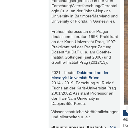
Forschungsergebnisse in der Gen-
Forschung/Altersforschung/Gerontol
ogie (u. a. an der Johns-Hopkins
University in Baltimore/Maryland und
University of Florida in Gainesville).
Frühes Interesse an der Prager
deutschen Literatur. 1996: Praktikant
an der Karls-Universität Prag, 1997:
Praktikant bei der Prager Zeitung.
Dozent für DaF u. a. am Goethe-
Institut Göttingen (seit 2006) und
Goethe-Institut Prag (2012/13).
2021 - heute:
Doktorand an der
Masaryk-Universität Brünn
2014 - 2019: Forschung zu Rudolf
Fuchs an der Karls-Universität Prag
2001/2002: Assistant Professor an
der Han-Nam University in
Daejon/Süd-Korea.
Wissenschaftliche Veröffentlichungen
und Mitarbeiten u. a.:
eu
ts
-Kountouroyanis, Kostantin.
„Nur