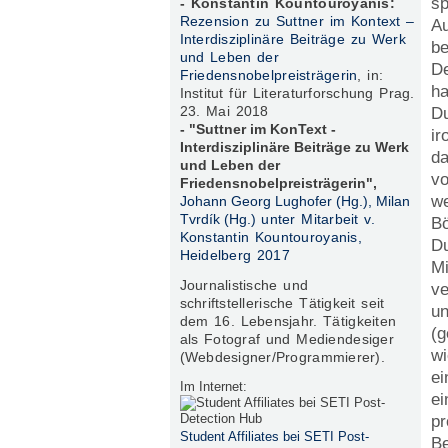
sp
- Konstantin Kountouroyanis:
Rezension zu Suttner im Kontext –
Au
Interdisziplinäre Beiträge zu Werk
be
und Leben der
De
Friedensnobelpreisträgerin
, in:
ha
Institut für Literaturforschung Prag.
23. Mai 2018
Du
- "Suttner im KonText -
ir
Interdisziplinäre Beiträge zu Werk
da
und Leben der
vo
Friedensnobelpreisträgerin",
we
Johann Georg Lughofer (Hg.), Milan
Tvrdík (Hg.)
unter Mitarbeit v.
Bö
Konstantin Kountouroyanis,
Du
Heidelberg 2017
Mi
Journalistische und
ve
s
chriftstellerische Tätigkeit seit
un
dem 16. Lebensjahr. Tätigkeiten
(g
als Fotograf und Mediendesiger
wi
(Webdesigner/Programmierer).
ei
Im Internet:
ei
pr
Student Affiliates bei SETI Post-
Be