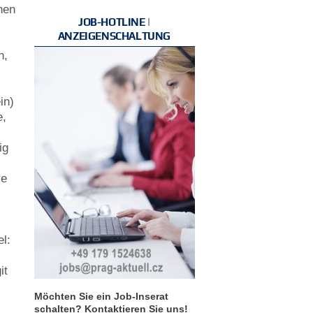
hen
JOB-HOTLINE |
e
ANZEIGENSCHALTUNG
h,
in)
e,
ig
ve
l:
it
Möchten Sie ein Job-Inserat
schalten? Kontaktieren Sie uns!