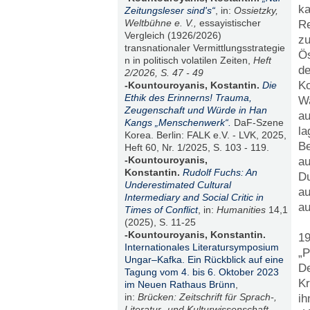
ka
Zeitungsleser sind's“
, in:
Ossietzky,
Weltbühne e. V.,
essayistischer
Re
Vergleich (1926/2026)
zu
transnationaler Vermittlungsstrategie
Ös
n in politisch volatilen Zeiten,
Heft
de
2/2026, S. 47 - 49
Ko
-Kountouroyanis, Kostantin.
Die
Ethik des Erinnerns! Trauma,
Wa
Zeugenschaft und Würde in Han
au
Kangs „Menschenwerk“.
DaF-Szene
la
Korea. Berlin: FALK e.V. - LVK, 2025,
Be
Heft 60, Nr. 1/2025, S. 103 - 119.
-Kountouroyanis,
au
Konstantin.
Rudolf Fuchs: An
Du
Underestimated Cultural
au
Intermediary and Social Critic in
au
Times of Conflict
, in:
Humanities
14,1
(2025), S. 11-25
-Kountouroyanis, Konstantin.
19
Internationales Literatursymposium
„P
Ungar–Kafka. Ein Rückblick auf eine
De
Tagung vom 4. bis 6. Oktober 2023
Kr
im Neuen Rathaus Brünn
,
in:
Brücken: Zeitschrift für Sprach-,
ih
Literatur- und Kulturwissenschaft
.