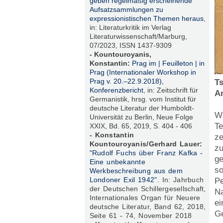
geben regelmäßig erscheinende
Aufsatzsammlungen zu
expressionistischen Themen heraus
,
in: Literaturkritik im Verlag
Literaturwissenschaft/Marburg,
07/2023, ISSN 1437-9309
- Kountouroyanis,
Konstantin:
Prag im | Feuilleton | in
Prag (Internationaler Workshop in
Prag v. 20.–22.9.2018),
T
Konferenzbericht
, in: Zeitschrift für
An
Germanistik, hrsg. vom Institut für
deutsche Literatur der Humboldt-
Wi
Universität zu Berlin, Neue Folge
Te
XXIX, Bd. 65, 2019, S. 404 - 406
- Konstantin
ze
Kountouroyanis/Gerhard Lauer:
zu
"Rudolf Fuchs über Franz Kafka -
ge
Eine unbekannte
so
Werkbeschreibung aus dem
Londoner Exil 1942".
In: Jahrbuch
Pe
der Deutschen Schillergesellschaft,
Na
Internationales Organ für Neuere
ei
deutsche Literatur, Band 62, 2018,
Ge
Seite 61 - 74, November 2018