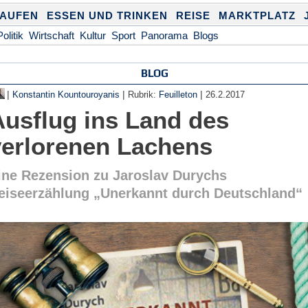
KAUFEN
ESSEN UND TRINKEN
REISE
MARKTPLATZ
Politik
Wirtschaft
Kultur
Sport
Panorama
Blogs
BLOG
|
|
|
Konstantin Kountouroyanis
Rubrik:
Feuilleton
26.2.2017
Ausflug ins Land des
verlorenen Lachens
ine Rezension zu Jaroslav Durychs
eiseerzählung „Unerkannt durch Deutschland“