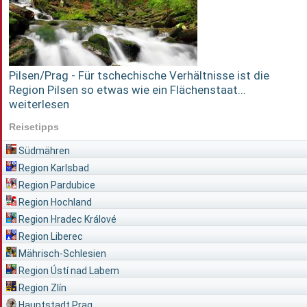
Pilsen/Prag - Für tschechische Verhältnisse ist die
Region Pilsen so etwas wie ein Flächenstaat...
weiterlesen
Reisetipps
Südmähren
Region Karlsbad
Region Pardubice
Region Hochland
Region Hradec Králové
Region Liberec
Mährisch-Schlesien
Region Ústí nad Labem
Region Zlín
Hauptstadt Prag