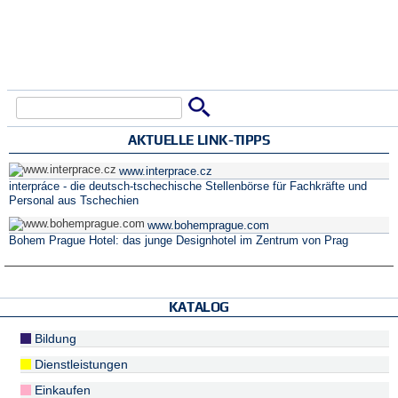
Suche
Suchformular
AKTUELLE LINK-TIPPS
www.interprace.cz
interpráce - die deutsch-tschechische Stellenbörse für Fachkräfte und
Personal aus Tschechien
www.bohemprague.com
Bohem Prague Hotel: das junge Designhotel im Zentrum von Prag
KATALOG
Bildung
Dienstleistungen
Einkaufen