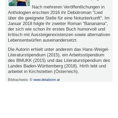
r
e
Nach mehreren Veröffentlichungen in
n
Anthologien erschien 2016 ihr Debütroman "Lied
über die geeignete Stelle für eine Notunterkunft". Im
B
Januar 2018 folgte ihr zweiter Roman "Bananama",
E
der sich wie schon ihr erstes Buch humorvoll und
N
kritisch mit Aussteigerexistenzen sowie alternativen
U
Lebensentwürfen auseinandersetzt.
T
Die Autorin erhielt unter anderem das Hans-Weigel-
Z
Literaturstipendium (2015), ein Arbeitsstipendium
E
des BMUKK (2015) und das Literaturstipendium des
R
A
Landes Baden-Württemberg (2018). Hirth lebt und
N
arbeitet in Kirchstetten (Österreich).
M
Bildnachweis:
© www.detailsinn.at
E
L
D
U
N
G
B