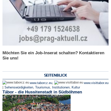
Möchten Sie ein Job-Inserat schalten? Kontaktieren
Sie uns!
SEITENBLICK
www.taborcz.eu
,
www.visittabor.eu
|
Sehenswürdigkeiten
,
Tourismus
,
Institutionen
,
Kultur
Tábor - die Hussitenstadt in Südböhmen