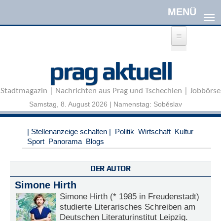
Direkt zum Inhalt
A
prag aktuell
n
m
e
Stadtmagazin | Nachrichten aus Prag und Tschechien | Jobbörse
l
d
Samstag, 8. August 2026 | Namenstag: Soběslav
e
n
|
| Stellenanzeige schalten |
Politik
Wirtschaft
Kultur
R
Sport
Panorama
Blogs
e
g
i
DER AUTOR
s
Simone Hirth
t
r
Simone Hirth (* 1985 in Freudenstadt)
i
studierte Literarisches Schreiben am
e
Deutschen Literaturinstitut Leipzig.