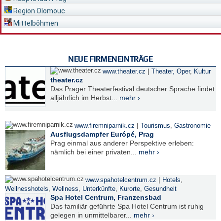
Region Olomouc
Mittelböhmen
NEUE FIRMENEINTRÄGE
|
www.theater.cz
Theater, Oper
,
Kultur
theater.cz
Das Prager Theaterfestival deutscher Sprache findet
alljährlich im Herbst...
mehr ›
|
www.firemniparnik.cz
Tourismus
,
Gastronomie
Ausflugsdampfer Európé, Prag
Prag einmal aus anderer Perspektive erleben:
nämlich bei einer privaten...
mehr ›
|
www.spahotelcentrum.cz
Hotels
,
Wellnesshotels
,
Wellness
,
Unterkünfte
,
Kurorte
,
Gesundheit
Spa Hotel Centrum, Franzensbad
Das familiär geführte Spa Hotel Centrum ist ruhig
gelegen in unmittelbarer...
mehr ›