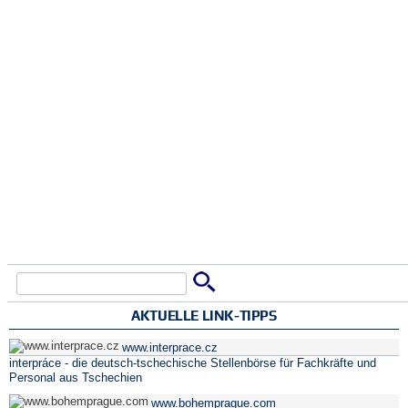
Suche
Suchformular
AKTUELLE LINK-TIPPS
www.interprace.cz
interpráce - die deutsch-tschechische Stellenbörse für Fachkräfte und
Personal aus Tschechien
www.bohemprague.com