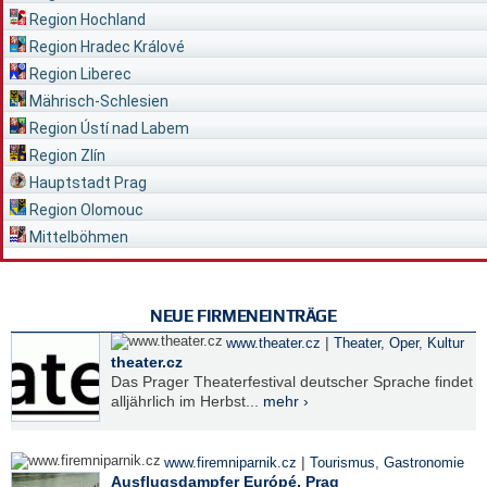
Region Hochland
Region Hradec Králové
Region Liberec
Mährisch-Schlesien
Region Ústí nad Labem
Region Zlín
Hauptstadt Prag
Region Olomouc
Mittelböhmen
NEUE FIRMENEINTRÄGE
|
www.theater.cz
Theater, Oper
,
Kultur
theater.cz
Das Prager Theaterfestival deutscher Sprache findet
alljährlich im Herbst...
mehr ›
|
www.firemniparnik.cz
Tourismus
,
Gastronomie
Ausflugsdampfer Európé, Prag