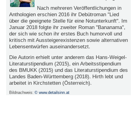
r
e
Nach mehreren Veröffentlichungen in
n
Anthologien erschien 2016 ihr Debütroman "Lied
über die geeignete Stelle für eine Notunterkunft". Im
B
Januar 2018 folgte ihr zweiter Roman "Bananama",
E
der sich wie schon ihr erstes Buch humorvoll und
N
kritisch mit Aussteigerexistenzen sowie alternativen
U
Lebensentwürfen auseinandersetzt.
T
Die Autorin erhielt unter anderem das Hans-Weigel-
Z
Literaturstipendium (2015), ein Arbeitsstipendium
E
des BMUKK (2015) und das Literaturstipendium des
R
A
Landes Baden-Württemberg (2018). Hirth lebt und
N
arbeitet in Kirchstetten (Österreich).
M
Bildnachweis:
© www.detailsinn.at
E
L
D
U
N
G
B