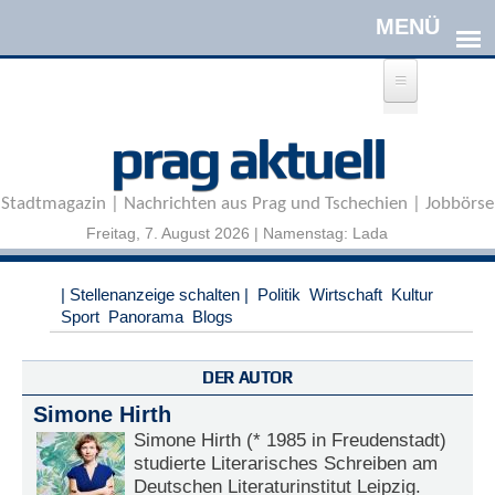
Direkt zum Inhalt
A
prag aktuell
n
m
e
Stadtmagazin | Nachrichten aus Prag und Tschechien | Jobbörse
l
d
Freitag, 7. August 2026 | Namenstag: Lada
e
n
|
| Stellenanzeige schalten |
Politik
Wirtschaft
Kultur
R
Sport
Panorama
Blogs
e
g
i
DER AUTOR
s
Simone Hirth
t
r
Simone Hirth (* 1985 in Freudenstadt)
i
studierte Literarisches Schreiben am
e
Deutschen Literaturinstitut Leipzig.