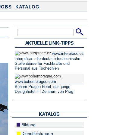
JOBS
KATALOG
Suche
Suchformular
AKTUELLE LINK-TIPPS
www.interprace.cz
interpráce - die deutsch-tschechische
Stellenbörse für Fachkräfte und
Personal aus Tschechien
www.bohemprague.com
Bohem Prague Hotel: das junge
Designhotel im Zentrum von Prag
KATALOG
Bildung
Dienstleistungen