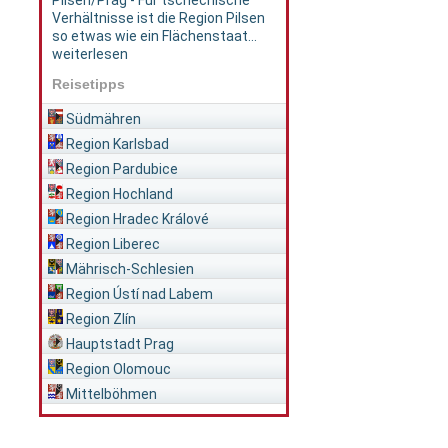
Pilsen/Prag - Für tschechische
Verhältnisse ist die Region Pilsen
so etwas wie ein Flächenstaat...
weiterlesen
Reisetipps
Südmähren
Region Karlsbad
Region Pardubice
Region Hochland
Region Hradec Králové
Region Liberec
Mährisch-Schlesien
Region Ústí nad Labem
Region Zlín
Hauptstadt Prag
Region Olomouc
Mittelböhmen