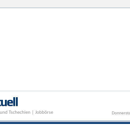
Direkt zum Inhalt
uell
und Tschechien | Jobbörse
Donnersta