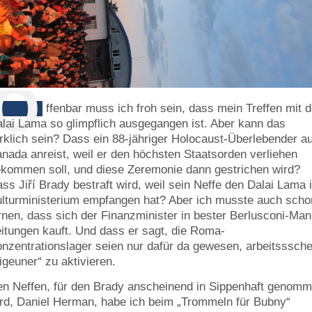
O
ffenbar muss ich froh sein, dass mein Treffen mit 
lai Lama so glimpflich ausgegangen ist. Aber kann das
rklich sein? Dass ein 88-jähriger Holocaust-Überlebender a
nada anreist, weil er den höchsten Staatsorden verliehen
kommen soll, und diese Zeremonie dann gestrichen wird?
ss Jiří Brady bestraft wird, weil sein Neffe den Dalai Lama 
lturministerium empfangen hat? Aber ich musste auch scho
rnen, dass sich der Finanzminister in bester Berlusconi-Man
itungen kauft. Und dass er sagt, die Roma-
nzentrationslager seien nur dafür da gewesen, arbeitsssch
igeuner“ zu aktivieren.
n Neffen, für den Brady anscheinend in Sippenhaft genom
rd, Daniel Herman, habe ich beim „Trommeln für Bubny“