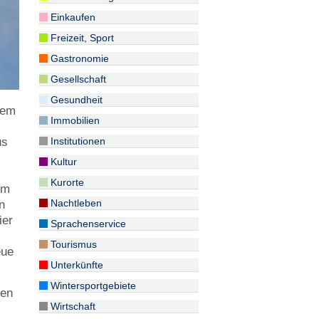
Einkaufen
Freizeit, Sport
Gastronomie
Gesellschaft
Gesundheit
dem
Immobilien
Institutionen
us
Kultur
Kurorte
im
Nachtleben
n
ier
Sprachenservice
Tourismus
eue
Unterkünfte
Wintersportgebiete
men
Wirtschaft