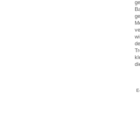
ge
Ba
ge
Me
ve
wi
de
Tr
kl
di
E