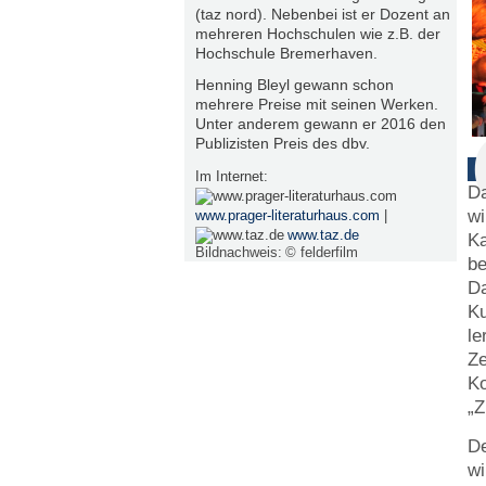
(taz nord). Nebenbei ist er Dozent an
mehreren Hochschulen wie z.B. der
Hochschule Bremerhaven.
Henning Bleyl gewann schon
mehrere Preise mit seinen Werken.
Unter anderem gewann er 2016 den
Publizisten Preis des dbv.
Im Internet:
Da
wi
www.prager-literaturhaus.com
|
www.taz.de
Ka
Bildnachweis:
© felderfilm
be
Da
Ku
le
Ze
Ko
„Z
De
wi