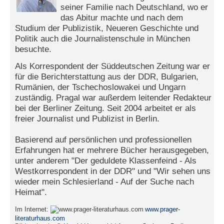
seiner Familie nach Deutschland, wo er
e
das Abitur machte und nach dem
n
u
Studium der Publizistik, Neueren Geschichte und
t
Politik auch die Journalistenschule in München
z
besuchte.
e
r
Als Korrespondent der Süddeutschen Zeitung war er
n
für die Berichterstattung aus der DDR, Bulgarien,
a
Rumänien, der Tschechoslowakei und Ungarn
m
zuständig. Pragal war außerdem leitender Redakteur
e
*
bei der Berliner Zeitung. Seit 2004 arbeitet er als
freier Journalist und Publizist in Berlin.
P
Basierend auf persönlichen und professionellen
a
Erfahrungen hat er mehrere Bücher herausgegeben,
s
unter anderem "Der geduldete Klassenfeind - Als
s
Westkorrespondent in der DDR" und "Wir sehen uns
w
wieder mein Schlesierland - Auf der Suche nach
o
Heimat".
r
t
Im Internet:
www.prager-
*
literaturhaus.com