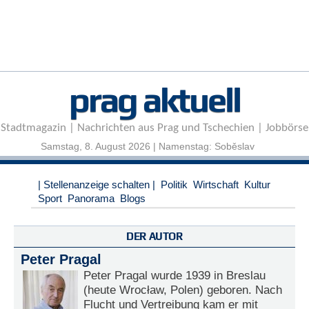
r
e
n
B
E
prag aktuell
N
U
T
Stadtmagazin | Nachrichten aus Prag und Tschechien | Jobbörse
Z
E
Samstag, 8. August 2026 | Namenstag: Soběslav
R
A
| Stellenanzeige schalten |
Politik
Wirtschaft
Kultur
N
Sport
Panorama
Blogs
M
E
L
DER AUTOR
D
U
Peter Pragal
N
Peter Pragal wurde 1939 in Breslau
G
(heute Wrocław, Polen) geboren. Nach
Flucht und Vertreibung kam er mit
B