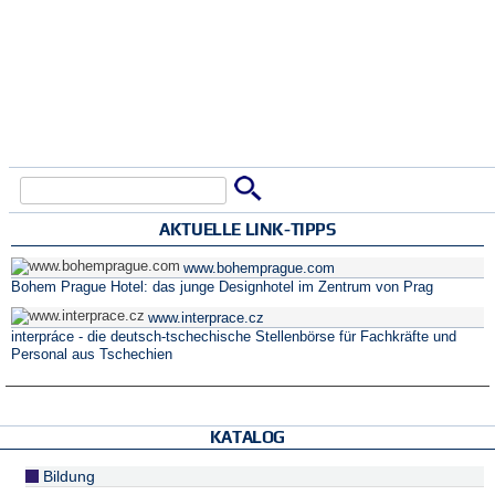
Suche
Suchformular
AKTUELLE LINK-TIPPS
www.bohemprague.com
Bohem Prague Hotel: das junge Designhotel im Zentrum von Prag
www.interprace.cz
interpráce - die deutsch-tschechische Stellenbörse für Fachkräfte und
Personal aus Tschechien
KATALOG
Bildung