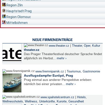
Region Zlín
Hauptstadt Prag
Region Olomouc
Mittelböhmen
NEUE FIRMENEINTRÄGE
|
www.theater.cz
Theater, Oper
,
Kultur
theater.cz
Das Prager Theaterfestival deutscher Sprache findet
alljährlich im Herbst...
mehr ›
|
www.firemniparnik.cz
Tourismus
,
Gastronomie
Ausflugsdampfer Európé, Prag
Prag einmal aus anderer Perspektive erleben:
nämlich bei einer privaten...
mehr ›
|
www.spahotelcentrum.cz
Hotels
,
Wellnesshotels
,
Wellness
,
Unterkünfte
,
Kurorte
,
Gesundheit