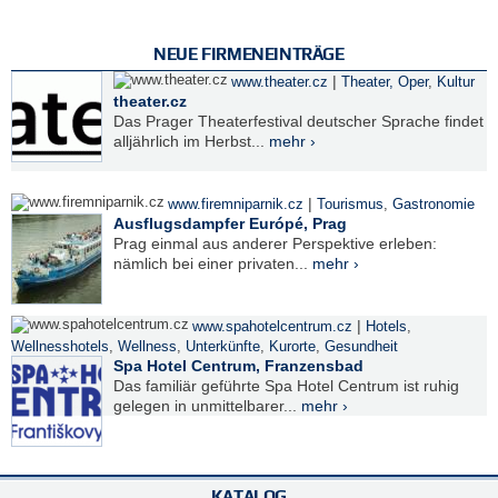
NEUE FIRMENEINTRÄGE
|
www.theater.cz
Theater, Oper
,
Kultur
theater.cz
Das Prager Theaterfestival deutscher Sprache findet
alljährlich im Herbst...
mehr ›
|
www.firemniparnik.cz
Tourismus
,
Gastronomie
Ausflugsdampfer Európé, Prag
Prag einmal aus anderer Perspektive erleben:
nämlich bei einer privaten...
mehr ›
|
www.spahotelcentrum.cz
Hotels
,
Wellnesshotels
,
Wellness
,
Unterkünfte
,
Kurorte
,
Gesundheit
Spa Hotel Centrum, Franzensbad
Das familiär geführte Spa Hotel Centrum ist ruhig
gelegen in unmittelbarer...
mehr ›
KATALOG