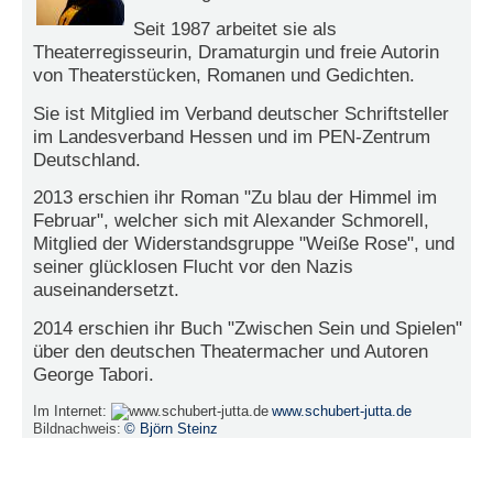
r
e
Seit 1987 arbeitet sie als
n
Theaterregisseurin, Dramaturgin und freie Autorin
von Theaterstücken, Romanen und Gedichten.
B
Sie ist Mitglied im Verband deutscher Schriftsteller
E
im Landesverband Hessen und im PEN-Zentrum
N
Deutschland.
U
T
2013 erschien ihr Roman "Zu blau der Himmel im
Z
Februar", welcher sich mit Alexander Schmorell,
E
Mitglied der Widerstandsgruppe "Weiße Rose", und
R
seiner glücklosen Flucht vor den Nazis
A
auseinandersetzt.
N
M
2014 erschien ihr Buch "Zwischen Sein und Spielen"
E
über den deutschen Theatermacher und Autoren
L
George Tabori.
D
U
Im Internet:
www.schubert-jutta.de
N
Bildnachweis:
© Björn Steinz
G
B