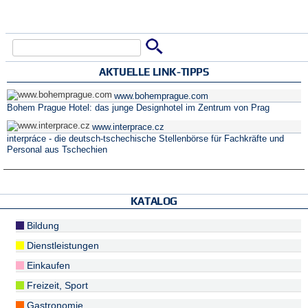
Suche
Suchformular
AKTUELLE LINK-TIPPS
www.bohemprague.com
Bohem Prague Hotel: das junge Designhotel im Zentrum von Prag
www.interprace.cz
interpráce - die deutsch-tschechische Stellenbörse für Fachkräfte und
Personal aus Tschechien
KATALOG
Bildung
Dienstleistungen
Einkaufen
Freizeit, Sport
Gastronomie