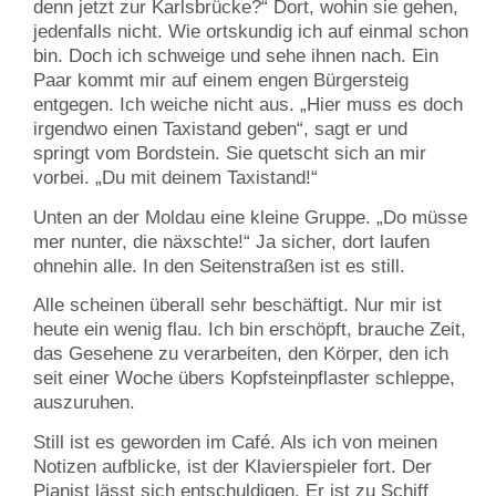
denn jetzt zur Karlsbrücke?“ Dort, wohin sie gehen,
jedenfalls nicht. Wie ortskundig ich auf einmal schon
bin. Doch ich schweige und sehe ihnen nach. Ein
Paar kommt mir auf einem engen Bürgersteig
entgegen. Ich weiche nicht aus. „Hier muss es doch
irgendwo einen Taxistand geben“, sagt er und
springt vom Bordstein. Sie quetscht sich an mir
vorbei. „Du mit deinem Taxistand!“
Unten an der Moldau eine kleine Gruppe. „Do müsse
mer nunter, die näxschte!“ Ja sicher, dort laufen
ohnehin alle. In den Seitenstraßen ist es still.
Alle scheinen überall sehr beschäftigt. Nur mir ist
heute ein wenig flau. Ich bin erschöpft, brauche Zeit,
das Gesehene zu verarbeiten, den Körper, den ich
seit einer Woche übers Kopfsteinpflaster schleppe,
auszuruhen.
Still ist es geworden im Café. Als ich von meinen
Notizen aufblicke, ist der Klavierspieler fort. Der
Pianist lässt sich entschuldigen. Er ist zu Schiff