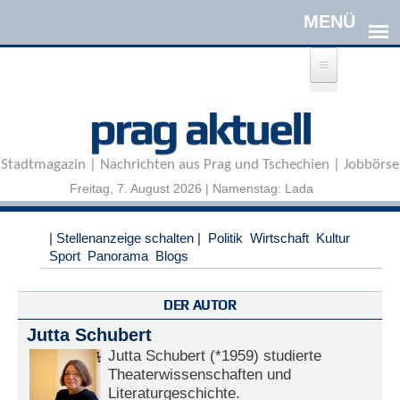
Direkt zum Inhalt
A
prag aktuell
n
m
e
Stadtmagazin | Nachrichten aus Prag und Tschechien | Jobbörse
l
d
Freitag, 7. August 2026 | Namenstag: Lada
e
n
|
| Stellenanzeige schalten |
Politik
Wirtschaft
Kultur
R
Sport
Panorama
Blogs
e
g
i
DER AUTOR
s
Jutta Schubert
t
r
Jutta Schubert (*1959) studierte
i
Theaterwissenschaften und
e
Literaturgeschichte.