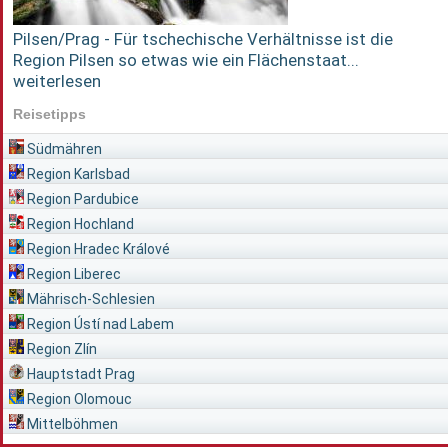
Pilsen/Prag - Für tschechische Verhältnisse ist die
Region Pilsen so etwas wie ein Flächenstaat...
weiterlesen
Reisetipps
Südmähren
Region Karlsbad
Region Pardubice
Region Hochland
Region Hradec Králové
Region Liberec
Mährisch-Schlesien
Region Ústí nad Labem
Region Zlín
Hauptstadt Prag
Region Olomouc
Mittelböhmen