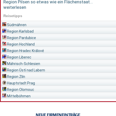
Region Pilsen so etwas wie ein Flächenstaat...
weiterlesen
Reisetipps
Südmähren
Region Karlsbad
Region Pardubice
Region Hochland
Region Hradec Králové
Region Liberec
Mährisch-Schlesien
Region Ústí nad Labem
Region Zlín
Hauptstadt Prag
Region Olomouc
Mittelböhmen
NEUE FIRMENEINTRÄGE