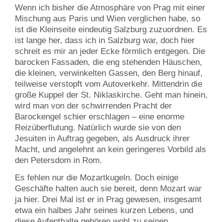
Wenn ich bisher die Atmosphäre von Prag mit einer
Mischung aus Paris und Wien verglichen habe, so
ist die Kleinseite eindeutig Salzburg zuzuordnen. Es
ist lange her, dass ich in Salzburg war, doch hier
schreit es mir an jeder Ecke förmlich entgegen. Die
barocken Fassaden, die eng stehenden Häuschen,
die kleinen, verwinkelten Gassen, den Berg hinauf,
teilweise verstopft vom Autoverkehr. Mittendrin die
große Kuppel der St. Niklaskirche. Geht man hinein,
wird man von der schwirrenden Pracht der
Barockengel schier erschlagen – eine enorme
Reizüberflutung. Natürlich wurde sie von den
Jesuiten in Auftrag gegeben, als Ausdruck ihrer
Macht, und angelehnt an kein geringeres Vorbild als
den Petersdom in Rom.
Es fehlen nur die Mozartkugeln. Doch einige
Geschäfte halten auch sie bereit, denn Mozart war
ja hier. Drei Mal ist er in Prag gewesen, insgesamt
etwa ein halbes Jahr seines kurzen Lebens, und
diese Aufenthalte gehören wohl zu seinen