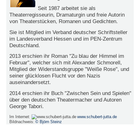
r
e
Seit 1987 arbeitet sie als
n
Theaterregisseurin, Dramaturgin und freie Autorin
von Theaterstücken, Romanen und Gedichten.
B
Sie ist Mitglied im Verband deutscher Schriftsteller
E
im Landesverband Hessen und im PEN-Zentrum
N
Deutschland.
U
T
2013 erschien ihr Roman "Zu blau der Himmel im
Z
Februar", welcher sich mit Alexander Schmorell,
E
Mitglied der Widerstandsgruppe "Weiße Rose", und
R
seiner glücklosen Flucht vor den Nazis
A
auseinandersetzt.
N
M
2014 erschien ihr Buch "Zwischen Sein und Spielen"
E
über den deutschen Theatermacher und Autoren
L
George Tabori.
D
U
Im Internet:
www.schubert-jutta.de
N
Bildnachweis:
© Björn Steinz
G
B