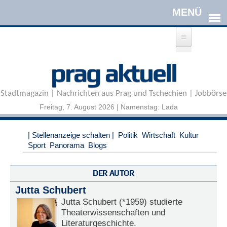
Direkt zum Inhalt
A
prag aktuell
n
m
e
Stadtmagazin | Nachrichten aus Prag und Tschechien | Jobbörse
l
d
Freitag, 7. August 2026 | Namenstag: Lada
e
n
|
| Stellenanzeige schalten |
Politik
Wirtschaft
Kultur
R
Sport
Panorama
Blogs
e
g
i
DER AUTOR
s
Jutta Schubert
t
r
Jutta Schubert (*1959) studierte
i
Theaterwissenschaften und
e
Literaturgeschichte.