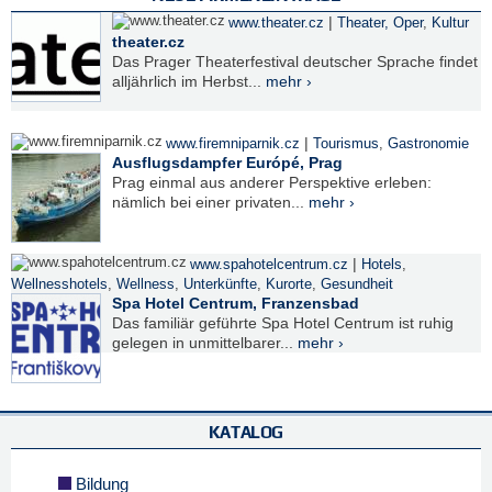
|
www.theater.cz
Theater, Oper
,
Kultur
theater.cz
Das Prager Theaterfestival deutscher Sprache findet
alljährlich im Herbst...
mehr ›
|
www.firemniparnik.cz
Tourismus
,
Gastronomie
Ausflugsdampfer Európé, Prag
Prag einmal aus anderer Perspektive erleben:
nämlich bei einer privaten...
mehr ›
|
www.spahotelcentrum.cz
Hotels
,
Wellnesshotels
,
Wellness
,
Unterkünfte
,
Kurorte
,
Gesundheit
Spa Hotel Centrum, Franzensbad
Das familiär geführte Spa Hotel Centrum ist ruhig
gelegen in unmittelbarer...
mehr ›
KATALOG
Bildung