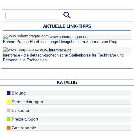
Suche
Suchformular
AKTUELLE LINK-TIPPS
www.bohemprague.com
Bohem Prague Hotel: das junge Designhotel im Zentrum von Prag
www.interprace.cz
interpráce - die deutsch-tschechische Stellenbörse für Fachkräfte und
Personal aus Tschechien
KATALOG
Bildung
Dienstleistungen
Einkaufen
Freizeit, Sport
Gastronomie