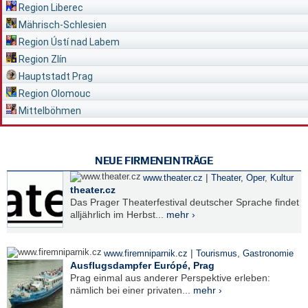
Region Liberec
Mährisch-Schlesien
Region Ústí nad Labem
Region Zlín
Hauptstadt Prag
Region Olomouc
Mittelböhmen
NEUE FIRMENEINTRÄGE
|
www.theater.cz
Theater, Oper
,
Kultur
theater.cz
Das Prager Theaterfestival deutscher Sprache findet
alljährlich im Herbst...
mehr ›
|
www.firemniparnik.cz
Tourismus
,
Gastronomie
Ausflugsdampfer Európé, Prag
Prag einmal aus anderer Perspektive erleben:
nämlich bei einer privaten...
mehr ›