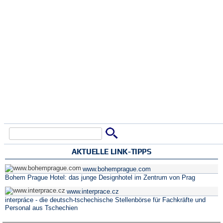
Suche
Suchformular
AKTUELLE LINK-TIPPS
www.bohemprague.com
Bohem Prague Hotel: das junge Designhotel im Zentrum von Prag
www.interprace.cz
interpráce - die deutsch-tschechische Stellenbörse für Fachkräfte und
Personal aus Tschechien