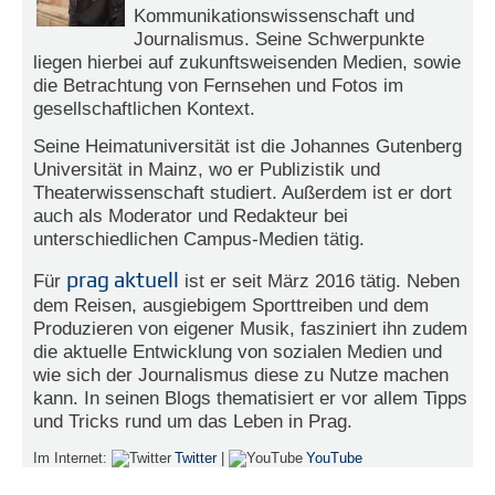
Kommunikationswissenschaft und
e
Journalismus. Seine Schwerpunkte
n
u
liegen hierbei auf zukunftsweisenden Medien, sowie
t
die Betrachtung von Fernsehen und Fotos im
z
gesellschaftlichen Kontext.
e
r
Seine Heimatuniversität ist die Johannes Gutenberg
n
Universität in Mainz, wo er Publizistik und
a
Theaterwissenschaft studiert. Außerdem ist er dort
m
auch als Moderator und Redakteur bei
e
*
unterschiedlichen Campus-Medien tätig.
prag aktuell
Für
ist er seit März 2016 tätig. Neben
dem Reisen, ausgiebigem Sporttreiben und dem
P
a
Produzieren von eigener Musik, fasziniert ihn zudem
s
die aktuelle Entwicklung von sozialen Medien und
s
wie sich der Journalismus diese zu Nutze machen
w
kann. In seinen Blogs thematisiert er vor allem Tipps
o
und Tricks rund um das Leben in Prag.
r
t
Im Internet:
Twitter
|
YouTube
*