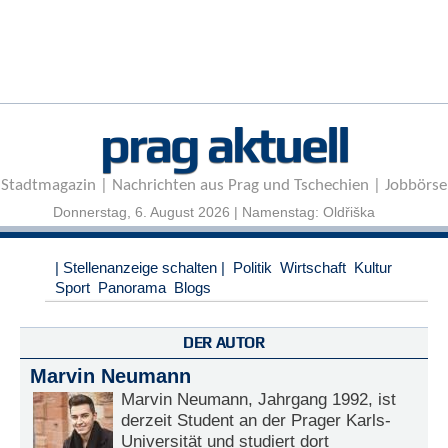
r
e
n
B
E
prag aktuell
N
U
T
Stadtmagazin | Nachrichten aus Prag und Tschechien | Jobbörse
Z
E
Donnerstag, 6. August 2026 | Namenstag: Oldřiška
R
A
| Stellenanzeige schalten |
Politik
Wirtschaft
Kultur
N
Sport
Panorama
Blogs
M
E
L
DER AUTOR
D
U
Marvin Neumann
N
Marvin Neumann, Jahrgang 1992, ist
G
derzeit Student an der Prager Karls-
Universität und studiert dort
B