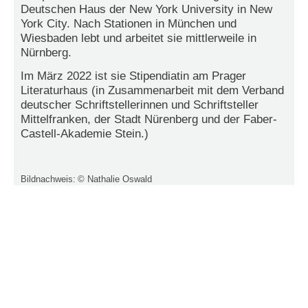
Deutschen Haus der New York University in New
York City. Nach Stationen in München und
N
e
Wiesbaden lebt und arbeitet sie mittlerweile in
u
Nürnberg.
e
s
Im März 2022 ist sie Stipendiatin am Prager
P
Literaturhaus (in Zusammenarbeit mit dem Verband
a
deutscher Schriftstellerinnen und Schriftsteller
s
Mittelfranken, der Stadt Nürenberg und der Faber-
s
Castell-Akademie Stein.)
w
o
r
t
Bildnachweis:
© Nathalie Oswald
a
n
f
o
r
d
e
r
n