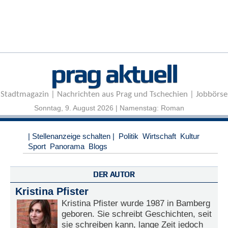
r
e
n
B
E
prag aktuell
N
U
T
Stadtmagazin | Nachrichten aus Prag und Tschechien | Jobbörse
Z
E
Sonntag, 9. August 2026 | Namenstag: Roman
R
A
| Stellenanzeige schalten |
Politik
Wirtschaft
Kultur
N
Sport
Panorama
Blogs
M
E
L
DER AUTOR
D
U
Kristina Pfister
N
Kristina Pfister wurde 1987 in Bamberg
G
geboren. Sie schreibt Geschichten, seit
sie schreiben kann, lange Zeit jedoch
B