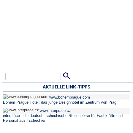
Suche
Suchformular
AKTUELLE LINK-TIPPS
www.bohemprague.com
Bohem Prague Hotel: das junge Designhotel im Zentrum von Prag
www.interprace.cz
interpráce - die deutsch-tschechische Stellenbörse für Fachkräfte und
Personal aus Tschechien