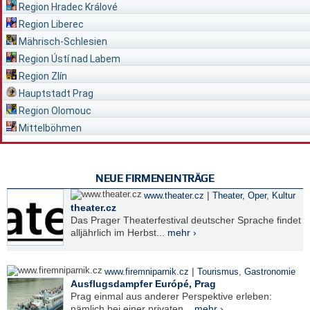
Region Hradec Králové
Region Liberec
Mährisch-Schlesien
Region Ústí nad Labem
Region Zlín
Hauptstadt Prag
Region Olomouc
Mittelböhmen
NEUE FIRMENEINTRÄGE
|
www.theater.cz
Theater, Oper
,
Kultur
theater.cz
Das Prager Theaterfestival deutscher Sprache findet
alljährlich im Herbst...
mehr ›
|
www.firemniparnik.cz
Tourismus
,
Gastronomie
Ausflugsdampfer Európé, Prag
Prag einmal aus anderer Perspektive erleben:
nämlich bei einer privaten...
mehr ›