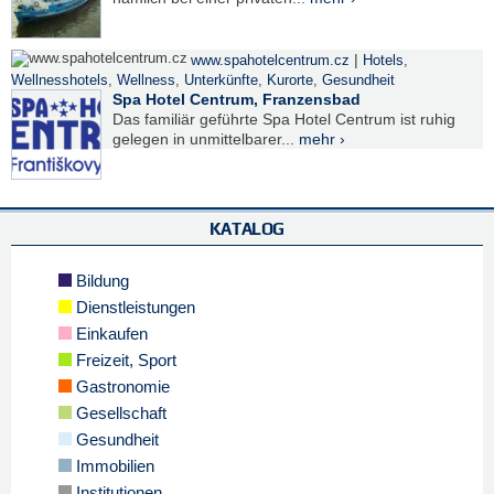
|
www.spahotelcentrum.cz
Hotels
,
Wellnesshotels
,
Wellness
,
Unterkünfte
,
Kurorte
,
Gesundheit
Spa Hotel Centrum, Franzensbad
Das familiär geführte Spa Hotel Centrum ist ruhig
gelegen in unmittelbarer...
mehr ›
KATALOG
Bildung
Dienstleistungen
Einkaufen
Freizeit, Sport
Gastronomie
Gesellschaft
Gesundheit
Immobilien
Institutionen