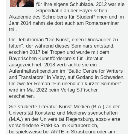
für ihre eigene Schublade. 2012 war sie
e
Stipendiatin an der Bayerischen
n
u
Akademie des Schreibens für Student*innen und im
t
Jahr 2014 nahm sie dort auch am Romanseminar
z
teil.
e
r
Ihr Debütroman "Die Kunst, einen Dinosaurier zu
n
falten", der während dieses Seminars entstand,
a
erschien 2017 bei Tropen und wurde mit dem
m
Bayerischen Kunstförderpreis für Literatur
e
*
ausgezeichnet. 2018 verbrachte sie ein
Aufenthaltsstipendium im "Baltic Centre for Writers
and Translators" in Visby, auf Gotland in Schweden.
P
Ihr zweiter Roman "Ein unendlich kurzer Sommer"
a
wird im Mai 2022 beim Verlag S.Fischer
s
erscheinen.
s
w
Sie studierte Literatur-Kunst-Medien (B.A.) an der
o
Universität Konstanz und Medienwissenschaften
r
(M.A.) an der Universität Regensburg, absolvierte
t
verschiedene Praktika im Kulturbereich,
*
beispielsweise bei ARTE in Strasbourg oder am